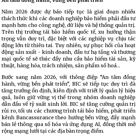
An tâm đồng hành, vững bền phát triển
Năm 2026 được dự báo tiếp tục là giai đoạn nhiều
thách thức khi các doanh nghiệp bảo hiểm phải đầu tư
mạnh hơn cho công nghệ, dữ liệu và hệ thống quản trị.
Trên thị trường tái bảo hiểm quốc tế, xu hướng thận
trọng vẫn duy trì, đặc biệt với các nghiệp vụ chịu tác
động lớn từ thiên tai. Tuy nhiên, sự phục hồi của hoạt
động sản xuất - kinh doanh, đầu tư hạ tầng và thương
mại quốc tế sẽ thúc đẩy nhu cầu bảo hiểm tài sản, kỹ
thuật, hàng hóa, trách nhiệm, sản phẩm số hoá…
Bước sang năm 2026, với thông điệp “An tâm đồng
hành, vững bền phát triển”, BIC sẽ tiếp tục duy trì đà
tăng trưởng ổn định, kiên định với triết lý quản lý hiệu
quả, luôn giữ vững vị thế trong nhóm doanh nghiệp
dẫn đầu về tỷ suất sinh lời. BIC sẽ tăng cường quản trị
rủi ro, tối ưu các chương trình tái bảo hiểm, phát triển
kênh Bancassurance theo hướng bền vững, đẩy mạnh
bán lẻ thông qua số hóa và ứng dụng AI, đồng thời mở
rộng mạng lưới tại các địa bàn trọng điểm.