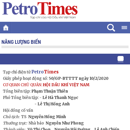
NĂNG LƯỢNG BIỂN
Petro
Times
Tạp chí điện tử
Giấy phép hoạt động số:
50/GP-BTTTT ngày 10/2/2020
CƠ QUAN CHỦ QUẢN:
HỘI DẦU KHÍ VIỆT NAM
Tổng biên tập:
Phạm Thuận Thiên
Phó Tổng biên tập: -
Lê Hà Thanh Ngọc
- Lê Thị Hồng Anh
Hội đồng cố vấn
Chủ tịch:
TS
Nguyễn Hồng Minh
Thường trực:
Nhà báo
Nguyễn Như Phong
Thành viên:
Vũ Thị Chọn,
Nguyễn Hải Đường,
Lê Anh Chiến