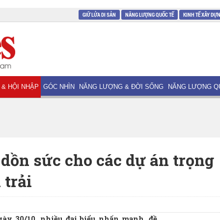
GIỮ LỬA DI SẢN
NĂNG LƯỢNG QUỐC TẾ
KINH TẾ XÂY DỰ
 & HỘI NHẬP
GÓC NHÌN
NĂNG LƯỢNG & ĐỜI SỐNG
NĂNG LƯỢNG Q
 dồn sức cho các dự án trọng
 trải
gày 30/10, nhiều đại biểu nhấn mạnh, đề