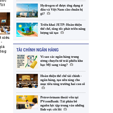
 mức
lít
Hydrogen sẽ được ứng dụng ở
đâu và Việt Nam cần chuẩn bị
gì?
Triển khai JETP: Hoàn thiện
thể chế, tăng tốc phát triển năng
lượng tái tạo
t siêu
 -
giá
TÀI CHÍNH NGÂN HÀNG
đồng
Vì sao các ngân hàng trung
ương chuyển từ trái phiếu kho
bạc Mỹ sang vàng?
Hoàn thiện thể chế tài chính -
ngân hàng, tạo nền tảng cho
mục tiêu tăng trưởng hai con số
Petrovietnam thoái vốn tại
PVcomBank: Tái phân bổ
nguồn lực tập trung vào những
lĩnh vực cốt lõi