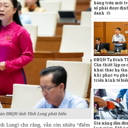
hàng trên môi t
số phải được địn
danh
ĐBQH Tạ Đình Th
Cần thiết lập cơ 
khai thác hạ tần
khí phục vụ phá
triển kinh tế biể
àn ĐBQH tỉnh Vĩnh Long phát biểu
Giá xăng dầu đồ
h Long) cho rằng, vẫn còn nhiều “điểm