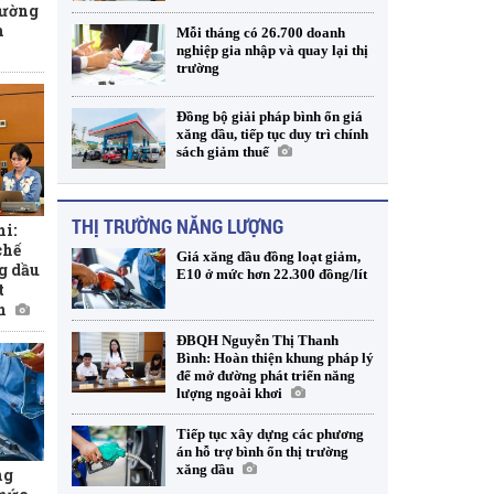
rường
h
Mỗi tháng có 26.700 doanh
nghiệp gia nhập và quay lại thị
trường
Đồng bộ giải pháp bình ổn giá
xăng dầu, tiếp tục duy trì chính
sách giảm thuế
THỊ TRƯỜNG NĂNG LƯỢNG
i:
chế
Giá xăng dầu đồng loạt giảm,
g dầu
E10 ở mức hơn 22.300 đồng/lít
t
n
ĐBQH Nguyễn Thị Thanh
Bình: Hoàn thiện khung pháp lý
để mở đường phát triển năng
lượng ngoài khơi
Tiếp tục xây dựng các phương
án hỗ trợ bình ổn thị trường
xăng dầu
ng