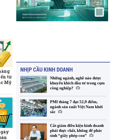
NHỊP CẦU KINH DOANH
 hàng
ển từ
Những ngành, nghề nào được
ạc Mỹ
khuyến khích đầu tư trong cụm
công nghiệp?
PMI tháng 7 đạt 52,9 điểm,
ngành sản xuất Việt Nam khởi
sắc
Cắt giảm điều kiện kinh doanh
phải thực chất, không để phát
ngày
sinh “giấy phép con”
 bán