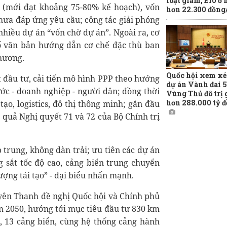
loạt giảm, E10 ở
 (mới đạt khoảng 75-80% kế hoạch), vốn
hơn 22.300 đồng/
hưa đáp ứng yêu cầu; công tác giải phóng
hiều dự án “vốn chờ dự án”. Ngoài ra, cơ
ố văn bản hướng dẫn cơ chế đặc thù ban
hương.
Quốc hội xem xé
t đầu tư, cải tiến mô hình PPP theo hướng
dự án Vành đai 5
ước - doanh nghiệp - người dân; đồng thời
Vùng Thủ đô trị 
hơn 288.000 tỷ 
ạo, logistics, đô thị thông minh; gắn đầu
u quả Nghị quyết 71 và 72 của Bộ Chính trị
 trung, không dàn trải; ưu tiên các dự án
ng sắt tốc độ cao, cảng biển trung chuyển
ượng tái tạo” - đại biểu nhấn mạnh.
yên Thanh đề nghị Quốc hội và Chính phủ
 2050, hướng tới mục tiêu đầu tư 830 km
g, 13 cảng biển, cùng hệ thống cảng hành