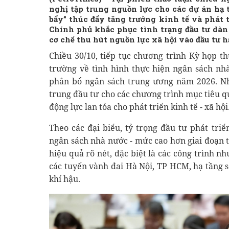
nghị tập trung nguồn lực cho các dự án hạ t
bẩy” thúc đẩy tăng trưởng kinh tế và phát 
Chính phủ khắc phục tình trạng đầu tư dàn
cơ chế thu hút nguồn lực xã hội vào đầu tư h
Chiều 30/10, tiếp tục chương trình Kỳ họp th
trường về tình hình thực hiện ngân sách n
phân bổ ngân sách trung ương năm 2026. Nh
trung đầu tư cho các chương trình mục tiêu qu
động lực lan tỏa cho phát triển kinh tế - xã hội
Theo các đại biểu, tỷ trọng đầu tư phát tri
ngân sách nhà nước - mức cao hơn giai đoạn 
hiệu quả rõ nét, đặc biệt là các công trình n
các tuyến vành đai Hà Nội, TP HCM, hạ tầng s
khí hậu.