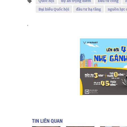
Quốc hội
dự án trọng điểm
Đầu tư công
Đại biểu Quốc hội
đầu tư hạ tầng
nguồn lực 
TIN LIÊN QUAN