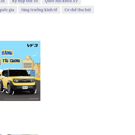
FDI
Kỳ họp thứ 10
Quốc hội khóa XV
quốc gia
tăng trưởng kinh tế
Cơ chế thu hút