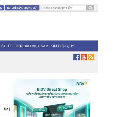
NG
TẠP CHÍ NĂNG LƯỢNG MỚI
UỐC TẾ
BIỂN ĐẢO VIỆT NAM
KIM LOẠI QUÝ
|