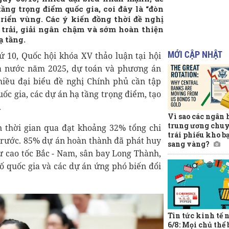
ầng trọng điểm quốc gia, coi đây là “đòn
triển vùng. Các ý kiến đồng thời đề nghị
 trải, giải ngân chậm và sớm hoàn thiện
ạ tầng.
MỚI CẬP NHẬT
ứ 10, Quốc hội khóa XV thảo luận tại hội
hà nước năm 2025, dự toán và phương án
iều đại biểu đề nghị Chính phủ cần tập
ốc gia, các dự án hạ tầng trọng điểm, tạo
.
Vì sao các ngân
trung ương chuy
ển thời gian qua đạt khoảng 32% tổng chi
trái phiếu kho b
trước. 85% dự án hoàn thành đã phát huy
sang vàng?
hư cao tốc Bắc - Nam, sân bay Long Thành,
ố quốc gia và các dự án ứng phó biến đổi
Tin tức kinh tế 
6/8: Mọi chủ thể