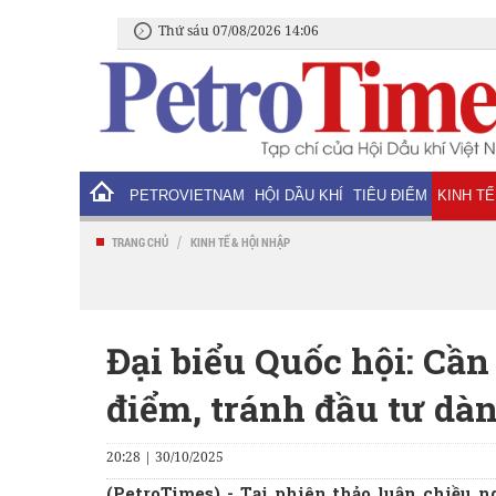
Thứ sáu 07/08/2026 14:06
PETROVIETNAM
HỘI DẦU KHÍ
TIÊU ĐIỂM
KINH TẾ
/
TRANG CHỦ
KINH TẾ & HỘI NHẬP
Đại biểu Quốc hội: Cần
điểm, tránh đầu tư dàn
20:28 | 30/10/2025
(PetroTimes) -
Tại phiên thảo luận chiều n