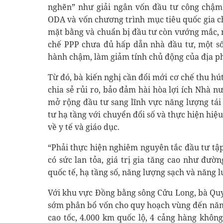
nghẽn” như giải ngân vốn đầu tư công chậm
ODA và vốn chương trình mục tiêu quốc gia c
mặt bằng và chuẩn bị đầu tư còn vướng mắc, n
chế PPP chưa đủ hấp dẫn nhà đầu tư, một s
hành chậm, làm giảm tính chủ động của địa p
Từ đó, bà kiến nghị cần đổi mới cơ chế thu hú
chia sẻ rủi ro, bảo đảm hài hòa lợi ích Nhà n
mở rộng đầu tư sang lĩnh vực năng lượng tái t
tư hạ tầng với chuyển đổi số và thực hiện hiệ
về y tế và giáo dục.
“Phải thực hiện nghiêm nguyên tắc đầu tư tập
có sức lan tỏa, giá trị gia tăng cao như đườ
quốc tế, hạ tầng số, năng lượng sạch và năng l
Với khu vực Đồng bằng sông Cửu Long, bà Qu
sớm phân bổ vốn cho quy hoạch vùng đến năm
cao tốc, 4.000 km quốc lộ, 4 cảng hàng khôn