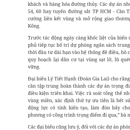
khách và hàng hóa đường thủy. Các dự án như
54, 60 hay tuyến đường sắt TP HCM - Cần T
cường liên kết vùng và mở rộng giao thươn
Kông.
Trước tác động ngày càng khốc liệt của biến 
phủ tiếp tục bố trí dự phòng ngân sách trun
thời đầu tư dài hạn vào hệ thống đê điều, hồ
quy hoạch lại dân cư tại vùng sạt lở, lũ qu
vững.
Đại biểu Lý Tiết Hạnh (Đoàn Gia Lai) cho rằn
cần tập trung hoàn thành các dự án trọng đ
điều kiện triển khai. Việc rà soát tổng thể n
vùng miền, xác định thứ tự ưu tiên là hết sứ
động lực có tính kiến tạo, làm đòn bẩy cho
phương có công trình trọng điểm đi qua,” bà
Các đại biểu cũng lưu ý, đối với các dự án phò