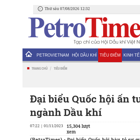
Thứ sáu 07/08/2026 12:32
PETROVIETNAM
HỘI DẦU KHÍ
TIÊU ĐIỂM
KINH TẾ
/
TRANG CHỦ
TIÊU ĐIỂM
Đại biểu Quốc hội ấn 
ngành Dầu khí
07:22 | 01/11/2023
15,304 lượt
xem
(PetroTimes) -
Đại biểu Quốc hội bày tỏ sự 