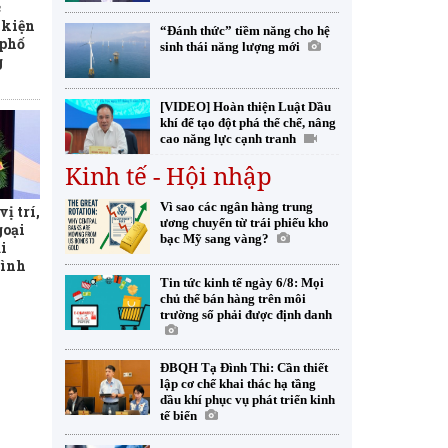
c
 kiện
“Đánh thức” tiềm năng cho hệ
 phố
sinh thái năng lượng mới
g
[VIDEO] Hoàn thiện Luật Dầu
khí để tạo đột phá thể chế, nâng
cao năng lực cạnh tranh
Kinh tế - Hội nhập
Vì sao các ngân hàng trung
ị trí,
ương chuyển từ trái phiếu kho
goại
bạc Mỹ sang vàng?
i
tình
Tin tức kinh tế ngày 6/8: Mọi
chủ thể bán hàng trên môi
trường số phải được định danh
ĐBQH Tạ Đình Thi: Cần thiết
lập cơ chế khai thác hạ tầng
dầu khí phục vụ phát triển kinh
tế biển