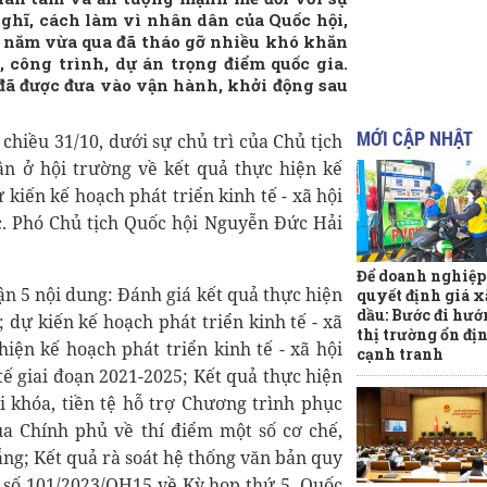
 nghĩ, cách làm vì nhân dân của Quốc hội,
g năm vừa qua đã tháo gỡ nhiều khó khăn
, công trình, dự án trọng điểm quốc gia.
 đã được đưa vào vận hành, khởi động sau
MỚI CẬP NHẬT
chiều 31/10, dưới sự chủ trì của Chủ tịch
n ở hội trường về kết quả thực hiện kế
 kiến kế hoạch phát triển kinh tế - xã hội
. Phó Chủ tịch Quốc hội Nguyễn Đức Hải
Để doanh nghiệp
ận 5 nội dung: Đánh giá kết quả thực hiện
quyết định giá 
dầu: Bước đi hướ
; dự kiến kế hoạch phát triển kinh tế - xã
thị trường ổn đị
iện kế hoạch phát triển kinh tế - xã hội
cạnh tranh
tế giai đoạn 2021-2025; Kết quả thực hiện
i khóa, tiền tệ hỗ trợ Chương trình phục
của Chính phủ về thí điểm một số cơ chế,
ẵng; Kết quả rà soát hệ thống văn bản quy
 số 101/2023/QH15 về Kỳ họp thứ 5, Quốc