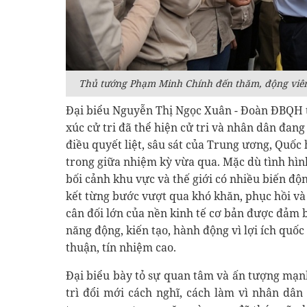
Thủ tướng Phạm Minh Chính đến thăm, động viên 
Đại biểu Nguyễn Thị Ngọc Xuân - Đoàn ĐBQH t
xúc cử tri đã thể hiện cử tri và nhân dân đang
điều quyết liệt, sâu sát của Trung ương, Quốc
trong giữa nhiệm kỳ vừa qua. Mặc dù tình hình 
bối cảnh khu vực và thế giới có nhiều biến đ
kết từng bước vượt qua khó khăn, phục hồi và p
cân đối lớn của nền kinh tế cơ bản được đảm b
năng động, kiến tạo, hành động vì lợi ích quốc
thuận, tín nhiệm cao.
Đại biểu bày tỏ sự quan tâm và ấn tượng mạnh 
trì đổi mới cách nghĩ, cách làm vì nhân dân