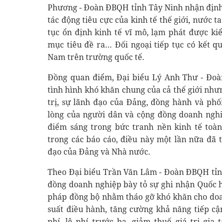
Phương - Đoàn ĐBQH tỉnh Tây Ninh nhận định
tác động tiêu cực của kinh tế thế giới, nước t
tục ổn định kinh tế vĩ mô, lạm phát được ki
mục tiêu đề ra… Đối ngoại tiếp tục có kết qu
Nam trên trường quốc tế.
Đồng quan điểm, Đại biểu Lý Anh Thư - Đoà
tình hình khó khăn chung của cả thế giới nhưn
trị, sự lãnh đạo của Đảng, đồng hành và phố
lòng của người dân và cộng đồng doanh nghiệ
điểm sáng trong bức tranh nền kinh tế toàn
trong các báo cáo, điều này một lần nữa đã 
đạo của Đảng và Nhà nước.
Theo Đại biểu Trần Văn Lâm - Đoàn ĐBQH tỉnh
đồng doanh nghiệp bày tỏ sự ghi nhận Quốc h
pháp đồng bộ nhằm tháo gỡ khó khăn cho doan
suất điều hành, tăng cường khả năng tiếp cậ
phí, lệ phí trước bạ, giảm thuế giá trị gia