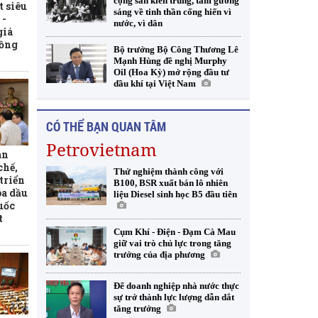
cộng sản kiên trung, tấm gương
t siêu
sáng về tinh thần cống hiến vì
 -
nước, vì dân
giá
đồng
Bộ trưởng Bộ Công Thương Lê
Mạnh Hùng đề nghị Murphy
Oil (Hoa Kỳ) mở rộng đầu tư
dầu khí tại Việt Nam
CÓ THỂ BẠN QUAN TÂM
Petrovietnam
àn
chế,
Thử nghiệm thành công với
triển
B100, BSR xuất bán lô nhiên
óa dầu
liệu Diesel sinh học B5 đầu tiên
uốc
t
Cụm Khí - Điện - Đạm Cà Mau
giữ vai trò chủ lực trong tăng
trưởng của địa phương
Để doanh nghiệp nhà nước thực
sự trở thành lực lượng dẫn dắt
tăng trưởng