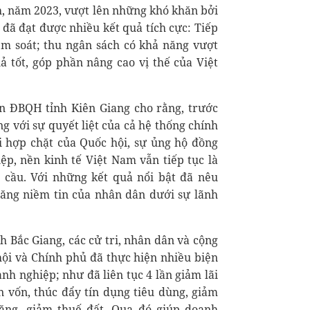
, năm 2023, vượt lên những khó khăn bởi
a đã đạt được nhiều kết quả tích cực: Tiếp
ểm soát; thu ngân sách có khả năng vượt
ả tốt, góp phần nâng cao vị thế của Việt
n ĐBQH tỉnh Kiên Giang cho rằng, trước
g với sự quyết liệt của cả hệ thống chính
i hợp chặt của Quốc hội, sự ủng hộ đồng
p, nền kinh tế Việt Nam vẫn tiếp tục là
 cầu. Với những kết quả nổi bật đã nêu
tăng niềm tin của nhân dân dưới sự lãnh
 Bắc Giang, các cử tri, nhân dân và cộng
ội và Chính phủ đã thực hiện nhiều biện
h nghiệp; như đã liên tục 4 lần giảm lãi
n vốn, thúc đẩy tín dụng tiêu dùng, giảm
 tăng, giảm thuế đất. Qua đó giúp doanh