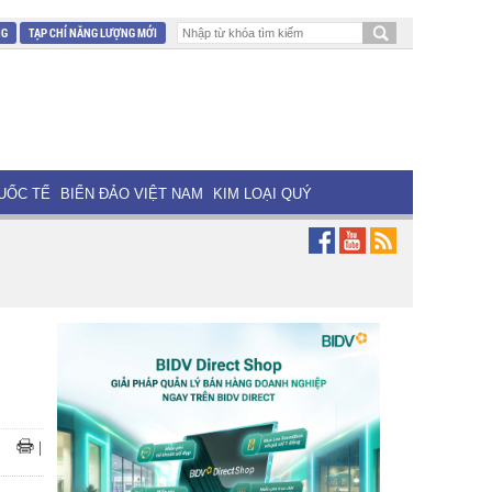
NG
TẠP CHÍ NĂNG LƯỢNG MỚI
UỐC TẾ
BIỂN ĐẢO VIỆT NAM
KIM LOẠI QUÝ
|