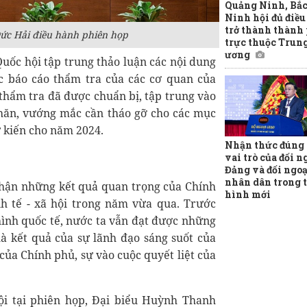
Quảng Ninh, Bắ
Ninh hội đủ điều
trở thành thành
ức Hải điều hành phiên họp
trực thuộc Trun
ương
Quốc hội tập trung thảo luận các nội dung
ác báo cáo thẩm tra của các cơ quan của
 thẩm tra đã được chuẩn bị, tập trung vào
khăn, vướng mắc cần tháo gỡ cho các mục
dự kiến cho năm 2024.
Nhận thức đúng v
vai trò của đối n
Đảng và đối ngoạ
nhân dân trong 
 nhận những kết quả quan trọng của Chính
hình mới
nh tế - xã hội trong năm vừa qua. Trước
hình quốc tế, nước ta vẫn đạt được những
là kết quả của sự lãnh đạo sáng suốt của
 của Chính phủ, sự vào cuộc quyết liệt của
hội tại phiên họp, Đại biểu Huỳnh Thanh