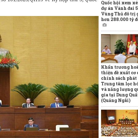
Quốc hội xem xé
dự án Vành đai 5
Vùng Thủ đô trị 
hơn 288.000 tỷ 
Khẩn trương ho
thiện đề xuất cơ 
chính sách phát 
Trung tâm lọc h
và năng lượng q
gia tại Dung Quấ
(Quảng Ngãi)