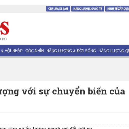
GIỮ LỬA DI SẢN
NĂNG LƯỢNG QUỐC TẾ
KINH TẾ XÂY DỰ
 & HỘI NHẬP
GÓC NHÌN
NĂNG LƯỢNG & ĐỜI SỐNG
NĂNG LƯỢNG Q
tượng với sự chuyển biến của
quan tâm và ấn tượng mạnh mẽ đối với sự