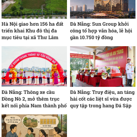
Hà Nội giao hơn 156 ha đất
Đà Nẵng: Sun Group khởi
triển khai Khu đô thị đa
công tổ hợp văn hóa, lễ hội
mục tiêu tại xã Thư Lâm
gần 10.750 tỷ đồng
Đà Nẵng: Thông xe cầu
Đà Nẵng: Truy điệu, an táng
Đồng Nò 2, mở thêm trục
hài cốt các liệt sĩ vừa được
kết nối phía Nam thành phố
quy tập trong hang Đá Sập