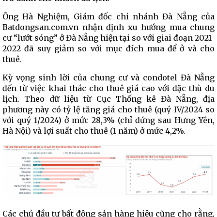
Ông Hà Nghiệm, Giám đốc chi nhánh Đà Nẵng của
Batdongsan.com.vn nhận định xu hướng mua chung
cư “lướt sóng” ở Đà Nẵng hiện tại so với giai đoạn 2021-
2022 đã suy giảm so với mục đích mua để ở và cho
thuê.
Kỳ vọng sinh lời của chung cư và condotel Đà Nẵng
đến từ việc khai thác cho thuê giá cao với đặc thù du
lịch. Theo dữ liệu từ Cục Thống kê Đà Nẵng, địa
phương này có tỷ lệ tăng giá cho thuê (quý IV/2024 so
với quý 1/2024) ở mức 28,3% (chỉ đứng sau Hưng Yên,
Hà Nội) và lợi suất cho thuê (1 năm) ở mức 4,2%.
Các chủ đầu tư bất động sản hàng hiệu cũng cho rằng,