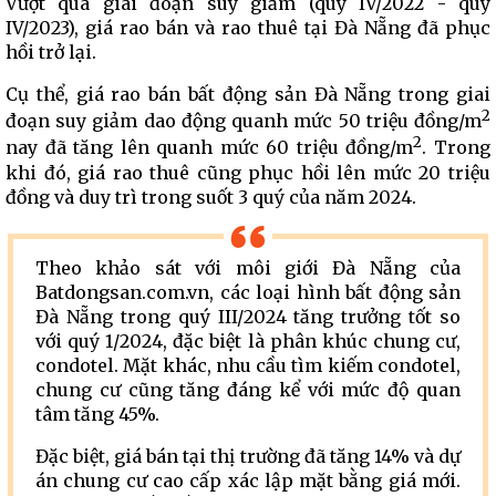
Vượt qua giai đoạn suy giảm (quý IV/2022 - quý
IV/2023), giá rao bán và rao thuê tại Đà Nẵng đã phục
hồi trở lại.
Cụ thể, giá rao bán bất động sản Đà Nẵng trong giai
2
đoạn suy giảm dao động quanh mức 50 triệu đồng/m
2
nay đã tăng lên quanh mức 60 triệu đồng/m
. Trong
khi đó, giá rao thuê cũng phục hồi lên mức 20 triệu
đồng và duy trì trong suốt 3 quý của năm 2024.
Theo khảo sát với môi giới Đà Nẵng của
Batdongsan.com.vn, các loại hình bất động sản
Đà Nẵng trong quý III/2024 tăng trưởng tốt so
với quý 1/2024, đặc biệt là phân khúc chung cư,
condotel. Mặt khác, nhu cầu tìm kiếm condotel,
chung cư cũng tăng đáng kể với mức độ quan
tâm tăng 45%.
Đặc biệt, giá bán tại thị trường đã tăng 14% và dự
án chung cư cao cấp xác lập mặt bằng giá mới.