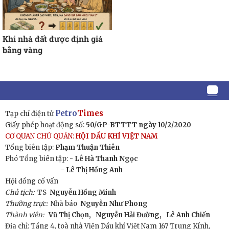
Khi nhà đất được định giá
bằng vàng
Petro
Times
Tạp chí điện tử
Giấy phép hoạt động số:
50/GP-BTTTT ngày 10/2/2020
CƠ QUAN CHỦ QUẢN:
HỘI DẦU KHÍ VIỆT NAM
Tổng biên tập:
Phạm Thuận Thiên
Phó Tổng biên tập: -
Lê Hà Thanh Ngọc
- Lê Thị Hồng Anh
Hội đồng cố vấn
Chủ tịch:
TS
Nguyễn Hồng Minh
Thường trực:
Nhà báo
Nguyễn Như Phong
Thành viên:
Vũ Thị Chọn,
Nguyễn Hải Đường,
Lê Anh Chiến
Địa chỉ: Tầng 4, toà nhà Viện Dầu khí Việt Nam 167 Trung Kính,