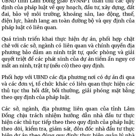
UBND tỉnh Lâm Đồng giao EVNNPT tuân thủ các quy
định của pháp luật về quy hoạch, đầu tư, xây dựng, đất
đai, bảo vệ môi trường, khoáng sản, lao động, thuế,
điện lực, hành lang an toàn đường bộ và quy định của
pháp luật có liên quan.
Quá trình triển khai thực hiện dự án, phối hợp chặt
chẽ với các sở, ngành có liên quan và chính quyền địa
phương bảo đảm an ninh trật tự, quốc phòng và giải
quyết triệt để các phát sinh của dự án tiềm ẩn nguy cơ
mất an ninh, trật tự (nếu có) theo quy định.
Phối hợp với UBND các địa phương nơi có dự án đi qua
và các đơn vị, tổ chức khác có liên quan thực hiện các
thủ tục thu hồi đất, bồi thường, giải phóng mặt bằng
theo quy định của pháp luật.
Các sở, ngành, địa phương liên quan của tỉnh Lâm
Đồng chịu trách nhiệm hướng dẫn nhà đầu tư thực
hiện các thủ tục tiếp theo theo quy định của pháp luật;
theo dõi, kiểm tra, giám sát, đôn đốc nhà đầu tư thực
hiện dự án theo đúng quy định; thực hiện quản lý nhà