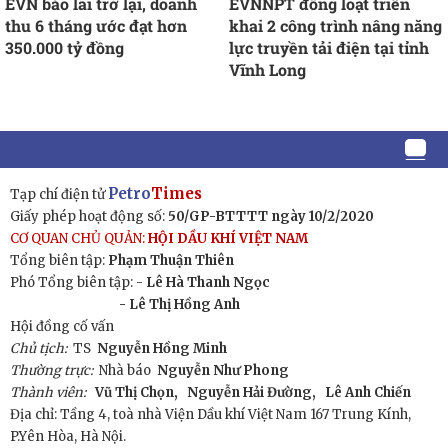
EVN báo lãi trở lại, doanh
EVNNPT đồng loạt triển
thu 6 tháng ước đạt hơn
khai 2 công trình nâng năng
350.000 tỷ đồng
lực truyền tải điện tại tỉnh
Vĩnh Long
Petro
Times
Tạp chí điện tử
Giấy phép hoạt động số:
50/GP-BTTTT ngày 10/2/2020
CƠ QUAN CHỦ QUẢN:
HỘI DẦU KHÍ VIỆT NAM
Tổng biên tập:
Phạm Thuận Thiên
Phó Tổng biên tập: -
Lê Hà Thanh Ngọc
- Lê Thị Hồng Anh
Hội đồng cố vấn
Chủ tịch:
TS
Nguyễn Hồng Minh
Thường trực:
Nhà báo
Nguyễn Như Phong
Thành viên:
Vũ Thị Chọn,
Nguyễn Hải Đường,
Lê Anh Chiến
Địa chỉ: Tầng 4, toà nhà Viện Dầu khí Việt Nam 167 Trung Kính,
P.Yên Hòa, Hà Nội.