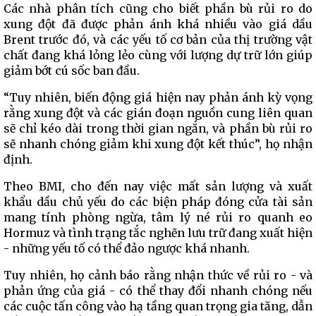
Các nhà phân tích cũng cho biết phần bù rủi ro do
xung đột đã được phản ánh khá nhiều vào giá dầu
Brent trước đó, và các yếu tố cơ bản của thị trường vật
chất đang khá lỏng lẻo cùng với lượng dự trữ lớn giúp
giảm bớt cú sốc ban đầu.
“Tuy nhiên, biến động giá hiện nay phản ánh kỳ vọng
rằng xung đột và các gián đoạn nguồn cung liên quan
sẽ chỉ kéo dài trong thời gian ngắn, và phần bù rủi ro
sẽ nhanh chóng giảm khi xung đột kết thúc”, họ nhận
định.
Theo BMI, cho đến nay việc mất sản lượng và xuất
khẩu dầu chủ yếu do các biện pháp đóng cửa tài sản
mang tính phòng ngừa, tâm lý né rủi ro quanh eo
Hormuz và tình trạng tắc nghẽn lưu trữ đang xuất hiện
- những yếu tố có thể đảo ngược khá nhanh.
Tuy nhiên, họ cảnh báo rằng nhận thức về rủi ro - và
phản ứng của giá - có thể thay đổi nhanh chóng nếu
các cuộc tấn công vào hạ tầng quan trọng gia tăng, dẫn