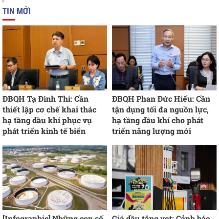
TIN MỚI
ĐBQH Tạ Đình Thi: Cần
ĐBQH Phan Đức Hiếu: Cần
thiết lập cơ chế khai thác
tận dụng tối đa nguồn lực,
hạ tầng dầu khí phục vụ
hạ tầng dầu khí cho phát
phát triển kinh tế biển
triển năng lượng mới
[Infographic] Những con số
Giá dầu tăng vọt: Cảnh báo