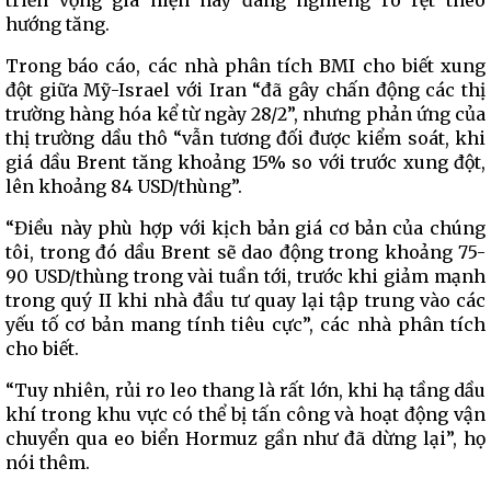
triển vọng giá hiện nay đang nghiêng rõ rệt theo
hướng tăng.
Trong báo cáo, các nhà phân tích BMI cho biết xung
đột giữa Mỹ-Israel với Iran “đã gây chấn động các thị
trường hàng hóa kể từ ngày 28/2”, nhưng phản ứng của
thị trường dầu thô “vẫn tương đối được kiểm soát, khi
giá dầu Brent tăng khoảng 15% so với trước xung đột,
lên khoảng 84 USD/thùng”.
“Điều này phù hợp với kịch bản giá cơ bản của chúng
tôi, trong đó dầu Brent sẽ dao động trong khoảng 75-
90 USD/thùng trong vài tuần tới, trước khi giảm mạnh
trong quý II khi nhà đầu tư quay lại tập trung vào các
yếu tố cơ bản mang tính tiêu cực”, các nhà phân tích
cho biết.
“Tuy nhiên, rủi ro leo thang là rất lớn, khi hạ tầng dầu
khí trong khu vực có thể bị tấn công và hoạt động vận
chuyển qua eo biển Hormuz gần như đã dừng lại”, họ
nói thêm.