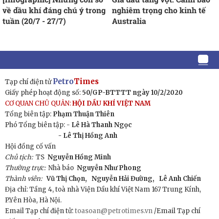
về dầu khí đáng chú ý trong
nghiêm trọng cho kinh tế
tuần (20/7 - 27/7)
Australia
Petro
Times
Tạp chí điện tử
Giấy phép hoạt động số:
50/GP-BTTTT ngày 10/2/2020
CƠ QUAN CHỦ QUẢN:
HỘI DẦU KHÍ VIỆT NAM
Tổng biên tập:
Phạm Thuận Thiên
Phó Tổng biên tập: -
Lê Hà Thanh Ngọc
- Lê Thị Hồng Anh
Hội đồng cố vấn
Chủ tịch:
TS
Nguyễn Hồng Minh
Thường trực:
Nhà báo
Nguyễn Như Phong
Thành viên:
Vũ Thị Chọn,
Nguyễn Hải Đường,
Lê Anh Chiến
Địa chỉ: Tầng 4, toà nhà Viện Dầu khí Việt Nam 167 Trung Kính,
P.Yên Hòa, Hà Nội.
Email Tạp chí điện tử:
toasoan@petrotimes.vn
/Email Tạp chí