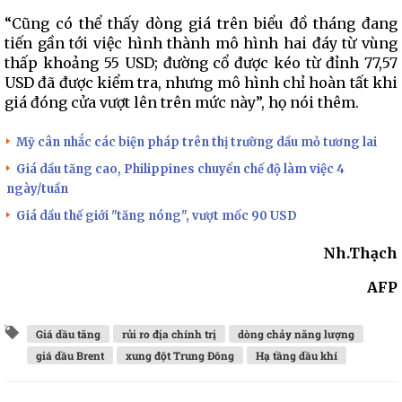
“Cũng có thể thấy dòng giá trên biểu đồ tháng đang
tiến gần tới việc hình thành mô hình hai đáy từ vùng
thấp khoảng 55 USD; đường cổ được kéo từ đỉnh 77,57
USD đã được kiểm tra, nhưng mô hình chỉ hoàn tất khi
giá đóng cửa vượt lên trên mức này”, họ nói thêm.
Mỹ cân nhắc các biện pháp trên thị trường dầu mỏ tương lai
Giá dầu tăng cao, Philippines chuyển chế độ làm việc 4
ngày/tuần
Giá dầu thế giới "tăng nóng", vượt mốc 90 USD
Nh.Thạch
AFP
Giá dầu tăng
rủi ro địa chính trị
dòng chảy năng lượng
giá dầu Brent
xung đột Trung Đông
Hạ tầng dầu khí