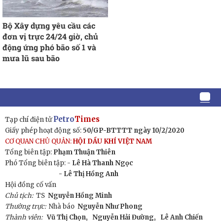
Bộ Xây dựng yêu cầu các
đơn vị trực 24/24 giờ, chủ
động ứng phó bão số 1 và
mưa lũ sau bão
Petro
Times
Tạp chí điện tử
Giấy phép hoạt động số:
50/GP-BTTTT ngày 10/2/2020
CƠ QUAN CHỦ QUẢN:
HỘI DẦU KHÍ VIỆT NAM
Tổng biên tập:
Phạm Thuận Thiên
Phó Tổng biên tập: -
Lê Hà Thanh Ngọc
- Lê Thị Hồng Anh
Hội đồng cố vấn
Chủ tịch:
TS
Nguyễn Hồng Minh
Thường trực:
Nhà báo
Nguyễn Như Phong
Thành viên:
Vũ Thị Chọn,
Nguyễn Hải Đường,
Lê Anh Chiến