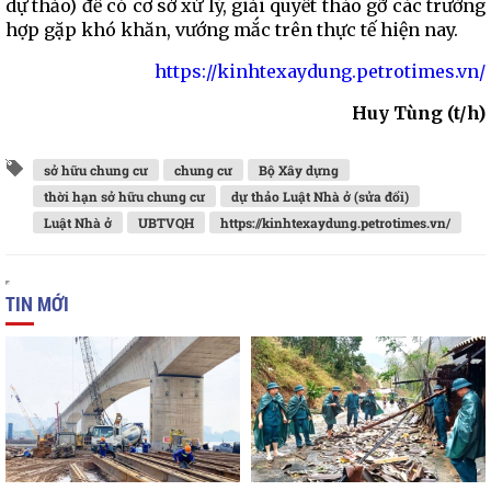
dự thảo) để có cơ sở xử lý, giải quyết tháo gỡ các trường
hợp gặp khó khăn, vướng mắc trên thực tế hiện nay.
https://kinhtexaydung.petrotimes.vn/
Huy Tùng (t/h)
sở hữu chung cư
chung cư
Bộ Xây dựng
thời hạn sở hữu chung cư
dự thảo Luật Nhà ở (sửa đổi)
Luật Nhà ở
UBTVQH
https://kinhtexaydung.petrotimes.vn/
TIN MỚI