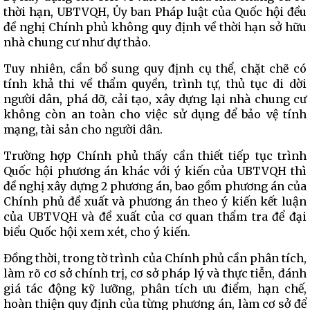
thời hạn, UBTVQH, Ủy ban Pháp luật của Quốc hội đều
đề nghị Chính phủ không quy định về thời hạn sở hữu
nhà chung cư như dự thảo.
Tuy nhiên, cần bổ sung quy định cụ thể, chặt chẽ có
tính khả thi về thẩm quyền, trình tự, thủ tục di dời
người dân, phá dỡ, cải tạo, xây dựng lại nhà chung cư
không còn an toàn cho việc sử dụng để bảo vệ tính
mạng, tài sản cho người dân.
Trường hợp Chính phủ thấy cần thiết tiếp tục trình
Quốc hội phương án khác với ý kiến của UBTVQH thì
đề nghị xây dựng 2 phương án, bao gồm phương án của
Chính phủ đề xuất và phương án theo ý kiến kết luận
của UBTVQH và đề xuất của cơ quan thẩm tra để đại
biểu Quốc hội xem xét, cho ý kiến.
Đồng thời, trong tờ trình của Chính phủ cần phân tích,
làm rõ cơ sở chính trị, cơ sở pháp lý và thực tiễn, đánh
giá tác động kỹ lưỡng, phân tích ưu điểm, hạn chế,
hoàn thiện quy định của từng phương án, làm cơ sở để