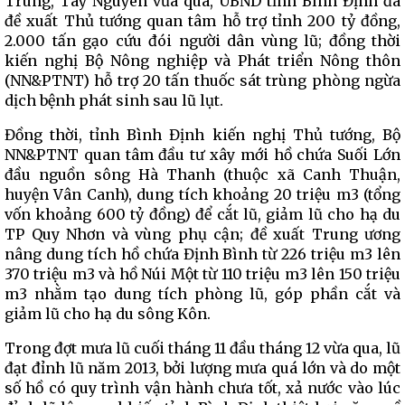
Trung, Tây Nguyên vừa qua, UBND tỉnh Bình Định đã
đề xuất Thủ tướng quan tâm hỗ trợ tỉnh 200 tỷ đồng,
2.000 tấn gạo cứu đói người dân vùng lũ; đồng thời
kiến nghị Bộ Nông nghiệp và Phát triển Nông thôn
(NN&PTNT) hỗ trợ 20 tấn thuốc sát trùng phòng ngừa
dịch bệnh phát sinh sau lũ lụt.
Đồng thời, tỉnh Bình Định kiến nghị Thủ tướng, Bộ
NN&PTNT quan tâm đầu tư xây mới hồ chứa Suối Lớn
đầu nguồn sông Hà Thanh (thuộc xã Canh Thuận,
huyện Vân Canh), dung tích khoảng 20 triệu m3 (tổng
vốn khoảng 600 tỷ đồng) để cắt lũ, giảm lũ cho hạ du
TP Quy Nhơn và vùng phụ cận; đề xuất Trung ương
nâng dung tích hồ chứa Định Bình từ 226 triệu m3 lên
370 triệu m3 và hồ Núi Một từ 110 triệu m3 lên 150 triệu
m3 nhằm tạo dung tích phòng lũ, góp phần cắt và
giảm lũ cho hạ du sông Kôn.
Trong đợt mưa lũ cuối tháng 11 đầu tháng 12 vừa qua, lũ
đạt đỉnh lũ năm 2013, bởi lượng mưa quá lớn và do một
số hồ có quy trình vận hành chưa tốt, xả nước vào lúc