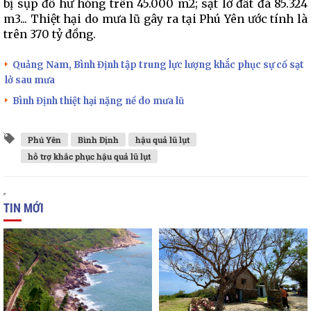
bị sụp đổ hư hỏng trên 45.000 m2; sạt lở đất đá 85.324
m3... Thiệt hại do mưa lũ gây ra tại Phú Yên ước tính là
trên 370 tỷ đồng.
Quảng Nam, Bình Định tập trung lực lượng khắc phục sự cố sạt
lở sau mưa
Bình Định thiệt hại nặng nề do mưa lũ
Phú Yên
Bình Định
hậu quả lũ lụt
hỗ trợ khắc phục hậu quả lũ lụt
TIN MỚI