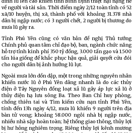
đỉnh lũ lên cao khiến tỉnh Bình Định thiệt hại nặng nề
về người và tài sản. Thời điểm ngày 2/12 toàn tỉnh có 52
xã/10 huyện, thị xã, thành phố với khoảng 31.378 nhà
dân bị ngập nước; có 3 người chết, 2 người bị thương do
mưa lũ gây ra.
Tỉnh Phú Yên cũng có văn bản đề nghị Thủ tướng
Chính phủ quan tâm chỉ đạo bộ, ban, ngành chức năng
hỗ trợ tỉnh kinh phí 350 tỷ đồng, 3.000 tấn gạo và 1.500
tấn lúa giống để khắc phục hậu quả, giải quyết cứu đói
cho người dân bị ảnh hưởng lũ lụt.
Ngoài mưa lớn dồn dập, một trong những nguyên nhân
khiến nước lũ ở Phú Yên dâng nhanh là do các thủy
điện ở Tây Nguyên đồng loạt xả lũ gây áp lực xả lũ ở
thủy điện hạ lưu sông Ba. Theo Ban Chỉ huy phòng,
chống thiên tai và Tìm kiếm cứu nạn tỉnh Phú Yên,
tính đến 13h ngày 4/12, mưa lũ khiến 9 người trên địa
bàn tử vong; khoảng 58.000 ngôi nhà bị ngập nước,
nhiều nhà sập hoàn toàn; hệ thống giao thông, thủy lợi
bị hư hỏng nghiêm trọng. Riêng thủy lợi kênh mương