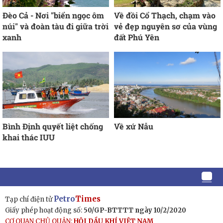
Đèo Cả - Nơi "biển ngọc ôm
Về đồi Cổ Thạch, chạm vào
núi" và đoàn tàu đi giữa trời
vẻ đẹp nguyên sơ của vùng
xanh
đất Phú Yên
Bình Định quyết liệt chống
Về xứ Nẫu
khai thác IUU
Petro
Times
Tạp chí điện tử
Giấy phép hoạt động số:
50/GP-BTTTT ngày 10/2/2020
CƠ QUAN CHỦ QUẢN:
HỘI DẦU KHÍ VIỆT NAM