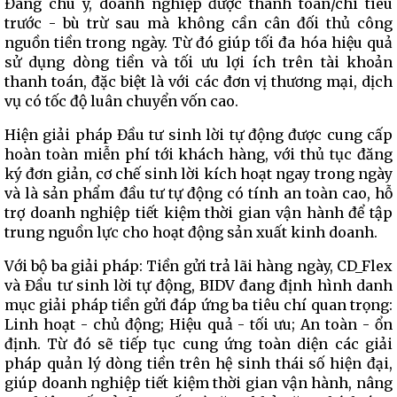
Đáng chú ý, doanh nghiệp được thanh toán/chi tiêu
trước - bù trừ sau mà không cần cân đối thủ công
nguồn tiền trong ngày. Từ đó giúp tối đa hóa hiệu quả
sử dụng dòng tiền và tối ưu lợi ích trên tài khoản
thanh toán, đặc biệt là với các đơn vị thương mại, dịch
vụ có tốc độ luân chuyển vốn cao.
Hiện giải pháp Đầu tư sinh lời tự động được cung cấp
hoàn toàn miễn phí tới khách hàng, với thủ tục đăng
ký đơn giản, cơ chế sinh lời kích hoạt ngay trong ngày
và là sản phẩm đầu tư tự động có tính an toàn cao, hỗ
trợ doanh nghiệp tiết kiệm thời gian vận hành để tập
trung nguồn lực cho hoạt động sản xuất kinh doanh.
Với bộ ba giải pháp: Tiền gửi trả lãi hàng ngày, CD_Flex
và Đầu tư sinh lời tự động, BIDV đang định hình danh
mục giải pháp tiền gửi đáp ứng ba tiêu chí quan trọng:
Linh hoạt - chủ động; Hiệu quả - tối ưu; An toàn - ổn
định. Từ đó sẽ tiếp tục cung ứng toàn diện các giải
pháp quản lý dòng tiền trên hệ sinh thái số hiện đại,
giúp doanh nghiệp tiết kiệm thời gian vận hành, nâng