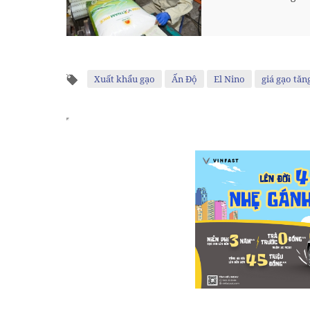
Xuất khẩu gạo
Ấn Độ
El Nino
giá gạo tăn