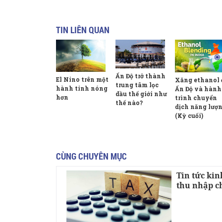
TIN LIÊN QUAN
Ấn Độ trở thành
El Nino trên một
Xăng ethanol 
trung tâm lọc
hành tinh nóng
Ấn Độ và hành
dầu thế giới như
hơn
trình chuyển
thế nào?
dịch năng lượ
(Kỳ cuối)
CÙNG CHUYÊN MỤC
Tin tức kin
thu nhập c