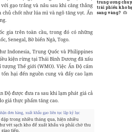
trung ương chuy
với gạo trắng và nâu sau khi căng thẳng
trái phiếu kho b
 chủ chốt như lúa mì và ngô tăng vọt. Ấn
sang vàng?
ng.
c gia trên toàn cầu, trong đó có những
c, Senegal, Bờ biển Ngà, Togo.
hư Indonesia, Trung Quốc và Philippines
iều kiện rừng tại Thái Bình Dương đã xấu
hí tượng Thế giới (WMO). Việc Ấn Độ cấm
y tổn hại đến nguồn cung và đẩy cao lạm
n Độ được đưa ra sau khi lạm phát giá cả
o giá thực phẩm tăng cao.
ận đơn hàng, xuất khẩu gạo liên tục lập kỷ lục
dập trong nhiều tháng qua, hiện nhiều
ư vét sạch kho để xuất khẩu và phải chờ thu
giao tiếp.