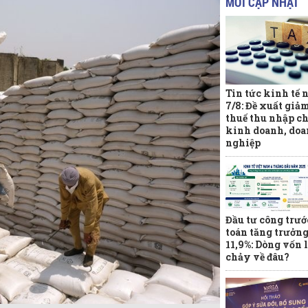
MỚI CẬP NHẬT
Tin tức kinh tế 
7/8: Đề xuất giả
thuế thu nhập ch
kinh doanh, do
nghiệp
Đầu tư công trướ
toán tăng trưởn
11,9%: Dòng vốn l
chảy về đâu?