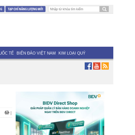
NG
TẠP CHÍ NĂNG LƯỢNG MỚI
UỐC TẾ
BIỂN ĐẢO VIỆT NAM
KIM LOẠI QUÝ
|