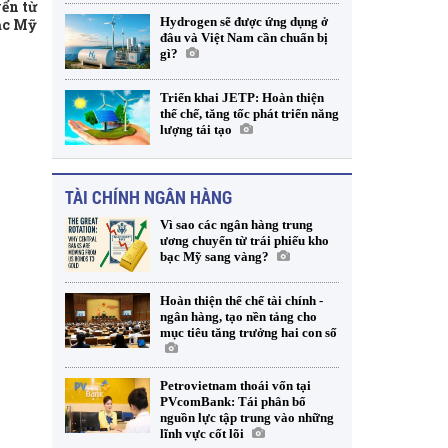
ển từ
Hydrogen sẽ được ứng dụng ở
ạc Mỹ
đâu và Việt Nam cần chuẩn bị
gì?
Triển khai JETP: Hoàn thiện
thể chế, tăng tốc phát triển năng
lượng tái tạo
TÀI CHÍNH NGÂN HÀNG
Vì sao các ngân hàng trung
ương chuyển từ trái phiếu kho
bạc Mỹ sang vàng?
Hoàn thiện thể chế tài chính -
ngân hàng, tạo nền tảng cho
mục tiêu tăng trưởng hai con số
Petrovietnam thoái vốn tại
PVcomBank: Tái phân bổ
nguồn lực tập trung vào những
lĩnh vực cốt lõi