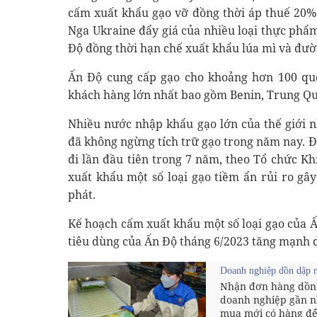
cấm xuất khẩu gạo vỡ đồng thời áp thuế 20% 
Nga Ukraine đẩy giá của nhiều loại thực phẩm
Độ đồng thời hạn chế xuất khẩu lúa mì và đườ
Ấn Độ cung cấp gạo cho khoảng hơn 100 quố
khách hàng lớn nhất bao gồm Benin, Trung Quố
Nhiều nước nhập khẩu gạo lớn của thế giới n
đã không ngừng tích trữ gạo trong năm nay. Đ
đi lần đầu tiên trong 7 năm, theo Tổ chức K
xuất khẩu một số loại gạo tiềm ẩn rủi ro gâ
phát.
Kế hoạch cấm xuất khẩu một số loại gạo của Ấ
tiêu dùng của Ấn Độ tháng 6/2023 tăng mạnh d
Doanh nghiệp dồn dập nh
Nhận đơn hàng dồn 
doanh nghiệp gần nh
mua mới có hàng để 