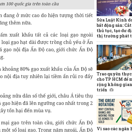
n 100 quốc gia trên toàn cầu
ốn đang ở mức cao do hiện tượng thời tiết
Sửa Luật Kinh d
 tăng thêm nữa.
bất động sản: Cắ
thủ tục, tạo dư đ
ấm xuất khẩu tất cả các loại gạo ngoài
thị trường phát 
 loại gạo hạt dài được trồng chủ yếu ở Ấn
á gạo nội địa Ấn Độ cao, giới chức Ấn Độ
g.
h khoảng 80% gạo xuất khẩu của Ấn Độ sẽ
Trao quyền thực
o nội địa tuy nhiên lại tiềm ẩn rủi ro đẩy
cho TP HCM để 
rộng không gian
triển
oảng nửa dân số thế giới, châu Á tiêu thụ
 gạo hiện đã lên ngưỡng cao nhất trong 2
gây tổn hại đến mùa vụ.
ại gạo trên toàn cầu, giới chức Ấn Độ
Vì sao các ngân
u một số loại gạo. Trong năm ngoái, Ấn Độ