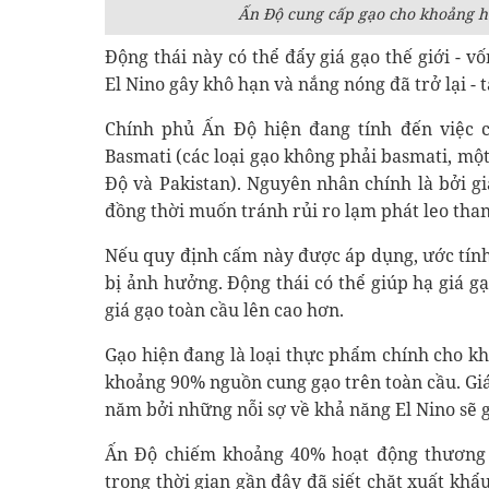
Ấn Độ cung cấp gạo cho khoảng hơ
Động thái này có thể đẩy giá gạo thế giới - v
El Nino gây khô hạn và nắng nóng đã trở lại -
Chính phủ Ấn Độ hiện đang tính đến việc c
Basmati (các loại gạo không phải basmati, một
Độ và Pakistan). Nguyên nhân chính là bởi gi
đồng thời muốn tránh rủi ro lạm phát leo than
Nếu quy định cấm này được áp dụng, ước tín
bị ảnh hưởng. Động thái có thể giúp hạ giá gạ
giá gạo toàn cầu lên cao hơn.
Gạo hiện đang là loại thực phẩm chính cho kh
khoảng 90% nguồn cung gạo trên toàn cầu. Giá
năm bởi những nỗi sợ về khả năng El Nino sẽ 
Ấn Độ chiếm khoảng 40% hoạt động thương m
trong thời gian gần đây đã siết chặt xuất khẩ