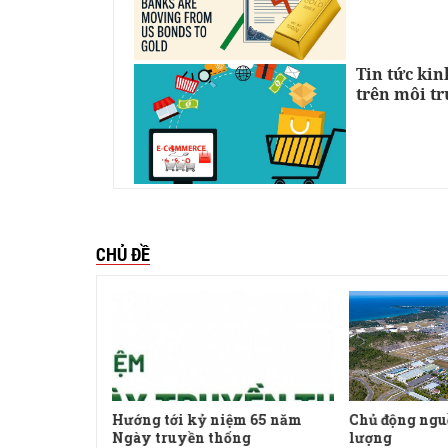
Tin tức kin
trên môi t
CHỦ ĐỀ
uyền
Hướng tới kỷ niệm 65 năm
Chủ động ngu
Ngày truyền thống
lượng