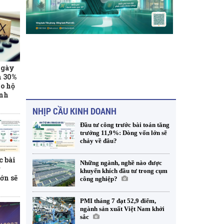
ngày
m 30%
o hộ
anh
NHỊP CẦU KINH DOANH
Đầu tư công trước bài toán tăng
trưởng 11,9%: Dòng vốn lớn sẽ
chảy về đâu?
c bài
Những ngành, nghề nào được
g
khuyến khích đầu tư trong cụm
ớn sẽ
công nghiệp?
PMI tháng 7 đạt 52,9 điểm,
ngành sản xuất Việt Nam khởi
sắc