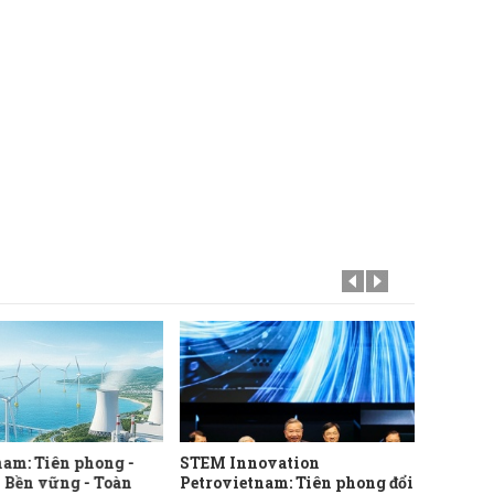
nam: Tiên phong -
STEM Innovation
Nói ít
- Bền vững - Toàn
Petrovietnam: Tiên phong đổi
nhiều 