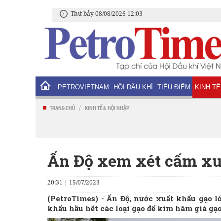
Thứ bảy 08/08/2026 12:03
PETROVIETNAM
HỘI DẦU KHÍ
TIÊU ĐIỂM
KINH TẾ
/
TRANG CHỦ
KINH TẾ & HỘI NHẬP
Ấn Độ xem xét cấm xuấ
20:31 | 15/07/2023
(PetroTimes) -
Ấn Độ, nước xuất khẩu gạo l
khẩu hầu hết các loại gạo để kìm hãm giá gạo