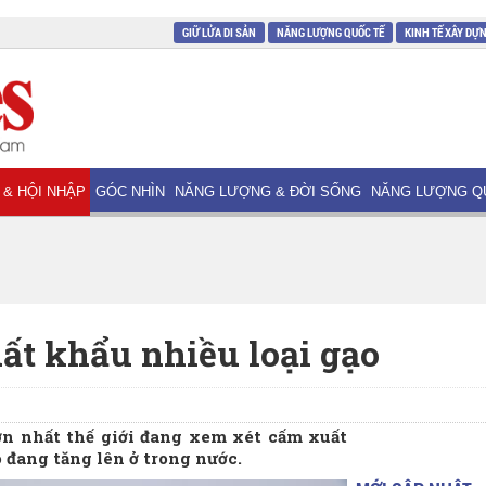
GIỮ LỬA DI SẢN
NĂNG LƯỢNG QUỐC TẾ
KINH TẾ XÂY DỰ
 & HỘI NHẬP
GÓC NHÌN
NĂNG LƯỢNG & ĐỜI SỐNG
NĂNG LƯỢNG Q
t khẩu nhiều loại gạo
ớn nhất thế giới đang xem xét cấm xuất
 đang tăng lên ở trong nước.