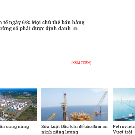
h tế ngày 6/8: Mọi chủ thể bán hàng
rường số phải được định danh
[XEM THÊM]
ồn cung năng
Sửa Luật Dầu khí để bảo đảm an
Petroviet
ninh năng lượng
Vượt trội 