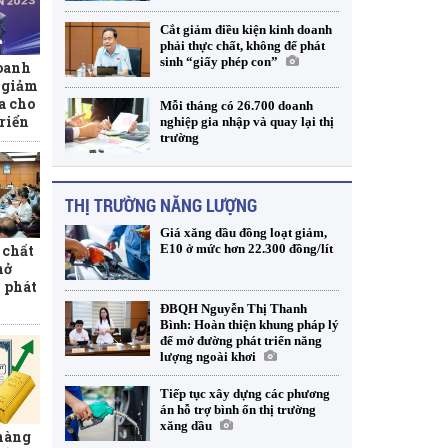
Cắt giảm điều kiện kinh doanh
phải thực chất, không để phát
sinh “giấy phép con”
oanh
t giảm
ịa cho
Mỗi tháng có 26.700 doanh
triển
nghiệp gia nhập và quay lại thị
trường
THỊ TRƯỜNG NĂNG LƯỢNG
Giá xăng dầu đồng loạt giảm,
E10 ở mức hơn 22.300 đồng/lít
 chất
mở
 phát
ĐBQH Nguyễn Thị Thanh
Bình: Hoàn thiện khung pháp lý
để mở đường phát triển năng
lượng ngoài khơi
Tiếp tục xây dựng các phương
án hỗ trợ bình ổn thị trường
xăng dầu
 hàng