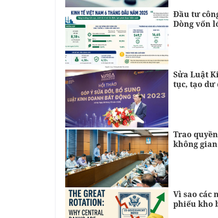
Đầu tư công
Dòng vốn l
Sửa Luật K
tục, tạo dư
Trao quyền
không gian
Vì sao các 
phiếu kho 