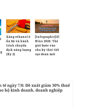
Xăng ethanol ở
[Infographic] El
ở
Ấn Độ và hành
Nino 2026: Thế
trình chuyển
giới bước vào
dịch năng lượng
chu kỳ thời tiết
ng
(Kỳ 2)
cực đoan mới
h tế ngày 7/8: Đề xuất giảm 30% thuế
ho hộ kinh doanh, doanh nghiệp