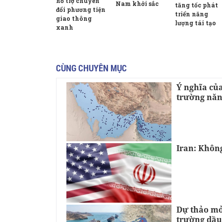
hỗ trợ chuyển
Nam khởi sắc
tăng tốc phát
đổi phương tiện
triển năng
giao thông
lượng tái tạo
xanh
CÙNG CHUYÊN MỤC
Ý nghĩa củ
trường năn
Iran: Khôn
Dự thảo mở 
trường dầu