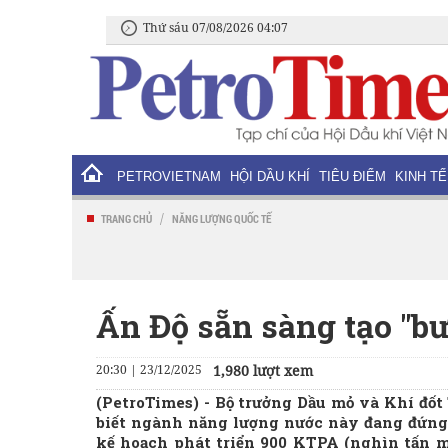
Thứ sáu 07/08/2026 04:07
PETROVIETNAM
HỘI DẦU KHÍ
TIÊU ĐIỂM
KINH TẾ
/
TRANG CHỦ
NĂNG LƯỢNG QUỐC TẾ
Ấn Độ sẵn sàng tạo "b
20:30 | 23/12/2025
1,980 lượt xem
(PetroTimes) -
Bộ trưởng Dầu mỏ và Khí đốt
biết ngành năng lượng nước này đang đứng t
kế hoạch phát triển 900 KTPA (nghìn tấn 