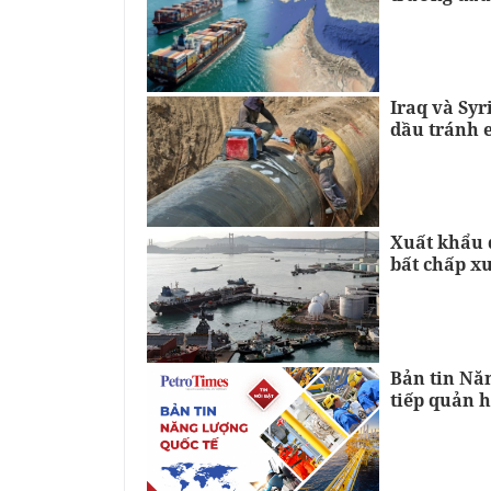
Iraq và Sy
dầu tránh 
Xuất khẩu 
bất chấp x
Bản tin Năn
tiếp quản h