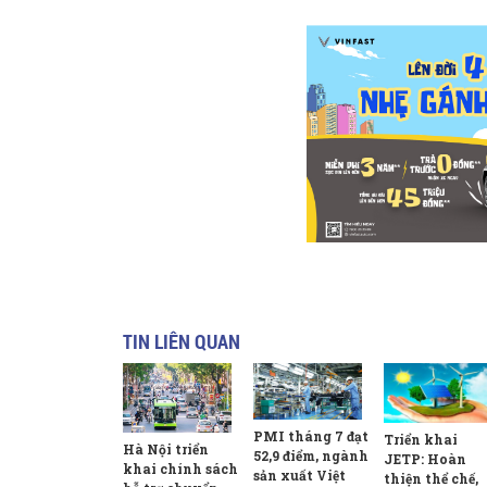
TIN LIÊN QUAN
PMI tháng 7 đạt
Triển khai
Hà Nội triển
52,9 điểm, ngành
JETP: Hoàn
khai chính sách
sản xuất Việt
thiện thể chế,