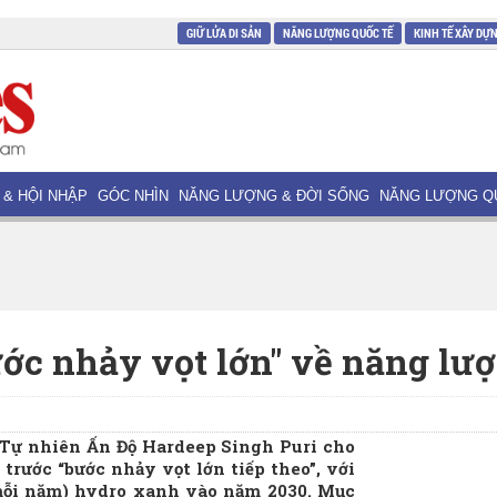
GIỮ LỬA DI SẢN
NĂNG LƯỢNG QUỐC TẾ
KINH TẾ XÂY DỰ
 & HỘI NHẬP
GÓC NHÌN
NĂNG LƯỢNG & ĐỜI SỐNG
NĂNG LƯỢNG Q
ước nhảy vọt lớn" về năng lư
 Tự nhiên Ấn Độ Hardeep Singh Puri cho
rước “bước nhảy vọt lớn tiếp theo”, với
mỗi năm) hydro xanh vào năm 2030. Mục