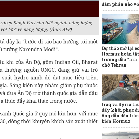
đàm phán nào v
rdeep Singh Puri cho biết ngành năng lượng
ọt lớn" về năng lượng. (Ảnh: AFP)
tả đây là “bước đi táo bạo hướng tới một
Dự thảo mở lại eo
hủ tướng Narendra Modi”.
Hormuz hoàn tất,
trường dầu "nín 
u khí của Ấn Độ, gồm Indian Oil, Bharat
chờ Tehran
n thượng nguồn ONGC, đang giữ vai trò
g suất hydro xanh để đạt mục tiêu trên,
ia. Sáng kiến này nhằm giảm phụ thuộc
 và đưa Ấn Độ trở thành quốc gia dẫn đầu
và thúc đẩy khai thác trong nước.
Iraq và Syria th
đẩy khôi phục đ
Xanh Quốc gia ở quy mô lớn hơn, với mục
ống dẫn dầu trán
030, đồng thời khuyến khích sản xuất thiết
biển Hormuz