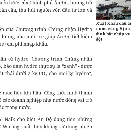
iến lược của Chính phủ Ấn Độ, hướng tới
àn cầu, thu hút nguồn vốn đầu tư lớn và
Xuất khẩu dầu c
nước vùng Vịnh
ển của Chương trình Chứng nhận Hydro
định bất chấp x
 lượng nhà nước sẽ giúp Ấn Độ tiết kiệm
đột
ee) chi phí nhập khẩu.
hân tử hydro. Chương trình Chứng nhận
5, bảo đảm hydro thực sự là “xanh” - được
át thải dưới 2 kg CO₂ cho mỗi kg hydro”,
c mục tiêu khí hậu, đồng thời hình thành
ó các doanh nghiệp nhà nước đóng vai trò
ác trong nước.
Y. Naik cho biết Ấn Độ đang tiến những
 GW công suất điện không sử dụng nhiên