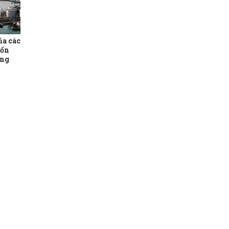
ủa các
 ổn
ung