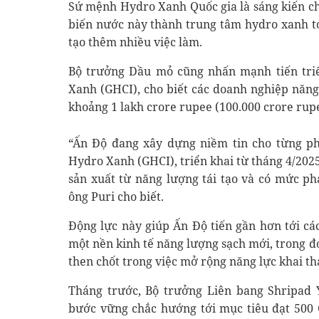
Sứ mệnh Hydro Xanh Quốc gia là sáng kiến ch
biến nước này thành trung tâm hydro xanh to
tạo thêm nhiều việc làm.
Bộ trưởng Dầu mỏ cũng nhấn mạnh tiến tri
Xanh (GHCI), cho biết các doanh nghiệp năng
khoảng 1 lakh crore rupee (100.000 crore rup
“Ấn Độ đang xây dựng niềm tin cho từng p
Hydro Xanh (GHCI), triển khai từ tháng 4/202
sản xuất từ năng lượng tái tạo và có mức ph
ông Puri cho biết.
Động lực này giúp Ấn Độ tiến gần hơn tới cá
một nền kinh tế năng lượng sạch mới, trong đ
then chốt trong việc mở rộng năng lực khai th
Tháng trước, Bộ trưởng Liên bang Shripad 
bước vững chắc hướng tới mục tiêu đạt 500