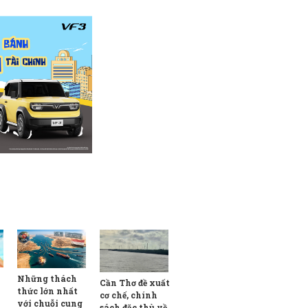
Những thách
Cần Thơ đề xuất
thức lớn nhất
cơ chế, chính
với chuỗi cung
sách đặc thù về