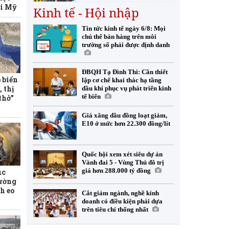
ới Mỹ
Kinh tế - Hội nhập
Tin tức kinh tế ngày 6/8: Mọi
chủ thể bán hàng trên môi
trường số phải được định danh
ĐBQH Tạ Đình Thi: Cần thiết
 biển
lập cơ chế khai thác hạ tầng
 thị
dầu khí phục vụ phát triển kinh
tế biển
thở"
Giá xăng dầu đồng loạt giảm,
E10 ở mức hơn 22.300 đồng/lít
Quốc hội xem xét siêu dự án
Vành đai 5 - Vùng Thủ đô trị
giá hơn 288.000 tỷ đồng
úc
ường
h eo
Cắt giảm ngành, nghề kinh
doanh có điều kiện phải dựa
trên tiêu chí thống nhất