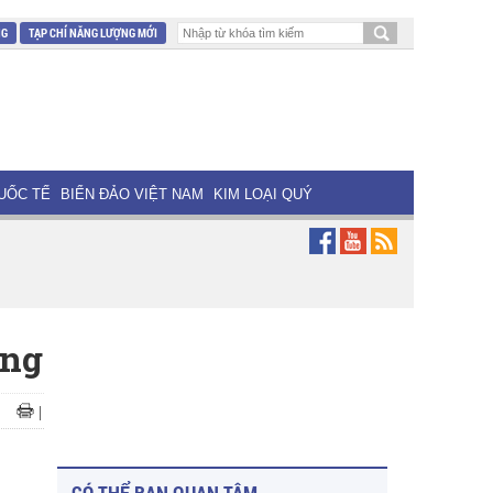
NG
TẠP CHÍ NĂNG LƯỢNG MỚI
UỐC TẾ
BIỂN ĐẢO VIỆT NAM
KIM LOẠI QUÝ
ợng
|