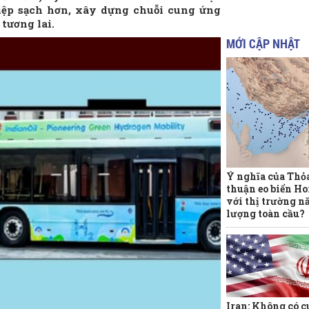
iệp sạch hơn, xây dựng chuỗi cung ứng
 tương lai.
MỚI CẬP NHẬT
Ý nghĩa của Thỏ
thuận eo biển H
với thị trường n
lượng toàn cầu?
Iran: Không có c