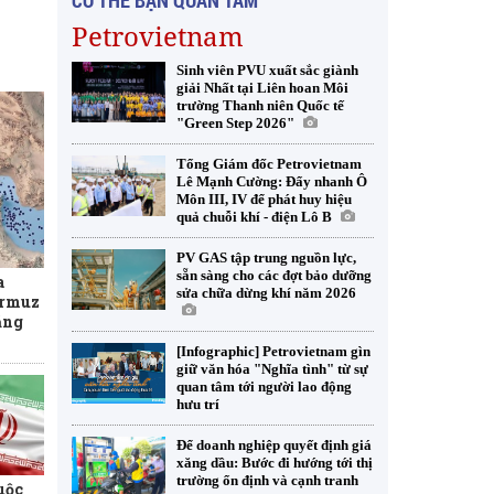
CÓ THỂ BẠN QUAN TÂM
Petrovietnam
Sinh viên PVU xuất sắc giành
giải Nhất tại Liên hoan Môi
trường Thanh niên Quốc tế
"Green Step 2026"
Tổng Giám đốc Petrovietnam
Lê Mạnh Cường: Đẩy nhanh Ô
Môn III, IV để phát huy hiệu
quả chuỗi khí - điện Lô B
PV GAS tập trung nguồn lực,
sẵn sàng cho các đợt bảo dưỡng
a
sửa chữa dừng khí năm 2026
ormuz
ăng
[Infographic] Petrovietnam gìn
giữ văn hóa "Nghĩa tình" từ sự
quan tâm tới người lao động
hưu trí
Để doanh nghiệp quyết định giá
xăng dầu: Bước đi hướng tới thị
trường ổn định và cạnh tranh
uộc