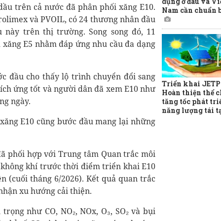
dụng ở đâu và Vi
dầu trên cả nước đã phân phối xăng E10.
Nam cần chuẩn b
trolimex và PVOIL, có 24 thương nhân đầu
 này trên thị trường. Song song đó, 11
h xăng E5 nhằm đáp ứng nhu cầu đa dạng
c đầu cho thấy lộ trình chuyển đổi sang
Triển khai JETP
thích ứng tốt và người dân đã xem E10 như
Hoàn thiện thể c
ằng ngày.
tăng tốc phát tri
năng lượng tái t
g xăng E10 cũng bước đầu mang lại những
đã phối hợp với Trung tâm Quan trắc môi
 không khí trước thời điểm triển khai E10
ện (cuối tháng 6/2026). Kết quả quan trắc
nhận xu hướng cải thiện.
 trọng như CO, NO₂, NOx, O₃, SO₂ và bụi