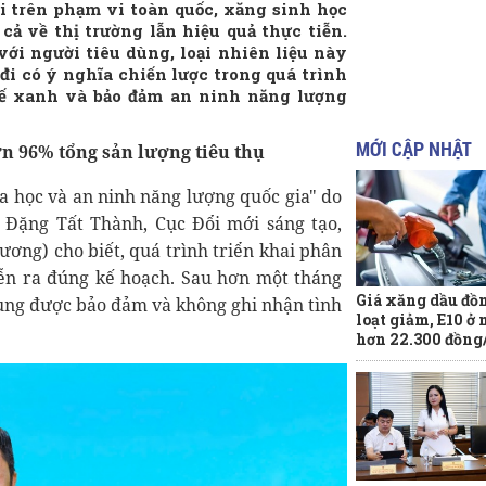
i trên phạm vi toàn quốc, xăng sinh học
cả về thị trường lẫn hiệu quả thực tiễn.
ới người tiêu dùng, loại nhiên liệu này
đi có ý nghĩa chiến lược trong quá trình
tế xanh và bảo đảm an ninh năng lượng
MỚI CẬP NHẬT
n 96% tổng sản lượng tiêu thụ
oa học và an ninh năng lượng quốc gia" do
 Đặng Tất Thành, Cục Đổi mới sáng tạo,
ơng) cho biết, quá trình triển khai phân
ễn ra đúng kế hoạch. Sau hơn một tháng
Giá xăng dầu đồ
 cung được bảo đảm và không ghi nhận tình
loạt giảm, E10 ở
hơn 22.300 đồng/