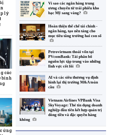
hị
Vì sao các ngân hàng trung
àn
ương chuyển từ trái phiếu kho
p lý
bạc Mỹ sang vàng?
t
g
Hoàn thiện thể chế tài chính -
ngân hàng, tạo nền tảng cho
mục tiêu tăng trưởng hai con số
Petrovietnam thoái vốn tại
PVcomBank: Tái phân bổ
nguồn lực tập trung vào những
lĩnh vực cốt lõi
ng các
AI và các siêu thương vụ định
ợ bình
hình lại thị trường M&A toàn
ăng
cầu
Vietnam Airlines VPBank Visa
SkyVoyage: Thẻ tín dụng doanh
nghiệp đầu tiên kết hợp quản trị
dòng tiền và đặc quyền hàng
không
c ứng