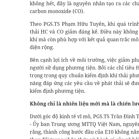
không hết, đây là nguyên nhân tạo ra các c
carbon monoxide (CO).
Theo PGS.TS Phạm Hữu Tuyến, khi quá trình
thải HC và CO giảm đáng kể. Điều này không 
khí mà còn phù hợp với kết quả quan trắc môi
diện rộng.
Bên cạnh lợi ích về môi trường, việc giảm phá
người sử dụng phương tiện. Bởi các chỉ tiêu 
trọng trong quy chuẩn kiểm định khí thải phư
năng đáp ứng các yêu cầu về phát thải sẽ đư
kiểm định phương tiện.
Không chỉ là nhiên liệu mới mà là chiến lư
Dưới góc độ kinh tế vĩ mô, PGS.TS Trần Đình 
- Ủy ban Trung ương MTTQ Việt Nam, nguyên
rằng, thành công bước đầu của E10 không nằm 