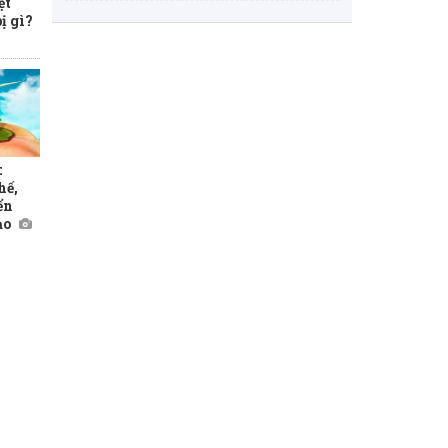
ệt
ị gì?
:
hế,
ển
ạo