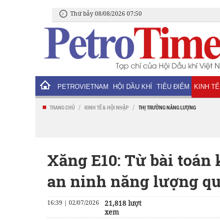
Thứ bảy 08/08/2026 07:50
PETROVIETNAM
HỘI DẦU KHÍ
TIÊU ĐIỂM
KINH TẾ
/
/
TRANG CHỦ
KINH TẾ & HỘI NHẬP
THỊ TRƯỜNG NĂNG LƯỢNG
Xăng E10: Từ bài toán
an ninh năng lượng q
16:39 | 02/07/2026
21,818 lượt
xem