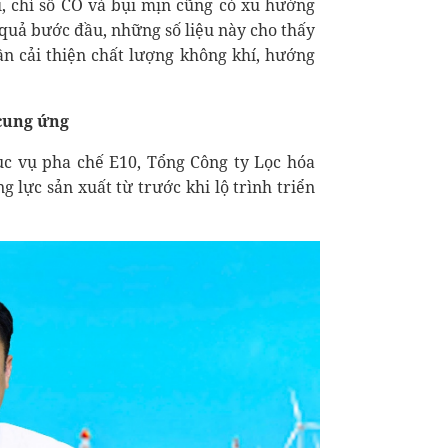
i, chỉ số CO và bụi mịn cũng có xu hướng
 quả bước đầu, những số liệu này cho thấy
n cải thiện chất lượng không khí, hướng
cung ứng
ục vụ pha chế E10, Tổng Công ty Lọc hóa
 lực sản xuất từ trước khi lộ trình triển