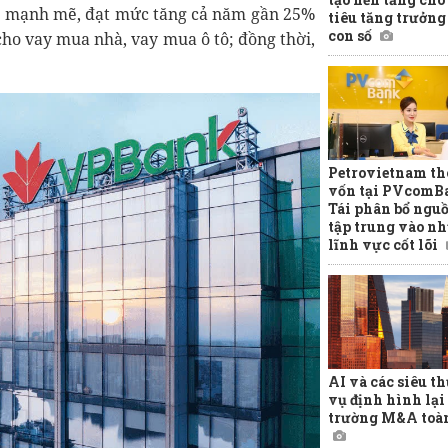
á mạnh mẽ, đạt mức tăng cả năm gần 25%
tiêu tăng trưởng
con số
ho vay mua nhà, vay mua ô tô; đồng thời,
Petrovietnam th
vốn tại PVcomB
Tái phân bổ ngu
tập trung vào n
lĩnh vực cốt lõi
AI và các siêu t
vụ định hình lại 
trường M&A toà