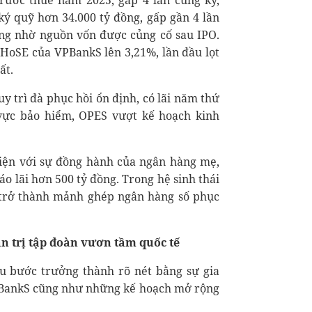
rước thuế năm 2025, gấp 4 lần cùng kỳ,
ký quỹ hơn 34.000 tỷ đồng, gấp gần 4 lần
ồng nhờ nguồn vốn được củng cố sau IPO.
n HoSE của VPBankS lên 3,21%, lần đầu lọt
ất.
y trì đà phục hồi ổn định, có lãi năm thứ
h vực bảo hiểm, OPES vượt kế hoạch kinh
diện với sự đồng hành của ngân hàng mẹ,
o lãi hơn 500 tỷ đồng. Trong hệ sinh thái
trở thành mảnh ghép ngân hàng số phục
n trị tập đoàn
vươn tầm quốc tế
u bước trưởng thành rõ nét bằng sự gia
PBankS cũng như những kế hoạch mở rộng