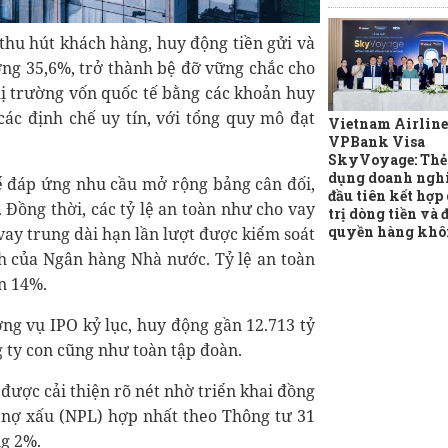
hu hút khách hàng, huy động tiền gửi và
ưởng 35,6%, trở thành bệ đỡ vững chắc cho
hị trường vốn quốc tế bằng các khoản huy
các định chế uy tín, với tổng quy mô đạt
Vietnam Airline
VPBank Visa
SkyVoyage: Thẻ 
dụng doanh ngh
 đáp ứng nhu cầu mở rộng bảng cân đối,
đầu tiên kết hợp
. Đồng thời, các tỷ lệ an toàn như cho vay
trị dòng tiền và 
quyền hàng khô
vay trung dài hạn lần lượt được kiểm soát
h của Ngân hàng Nhà nước. Tỷ lệ an toàn
n 14%.
g vụ IPO kỷ lục, huy động gần 12.713 tỷ
 ty con cũng như toàn tập đoàn.
được cải thiện rõ nét nhờ triển khai đồng
ệ nợ xấu (NPL) hợp nhất theo Thông tư 31
ng 2%.