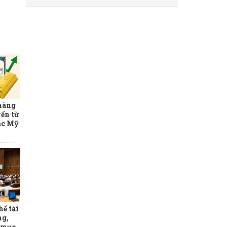
 hàng
ển từ
ạc Mỹ
hế tài
ng,
o mục