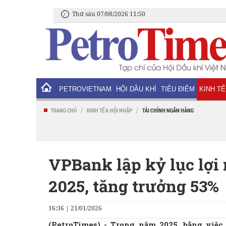
Thứ sáu 07/08/2026 11:50
PETROVIETNAM
HỘI DẦU KHÍ
TIÊU ĐIỂM
KINH TẾ
/
/
TRANG CHỦ
KINH TẾ & HỘI NHẬP
TÀI CHÍNH NGÂN HÀNG
VPBank lập kỷ lục lợi
2025, tăng trưởng 53%
16:36 | 21/01/2026
(PetroTimes) -
Trong năm 2025, bằng việ