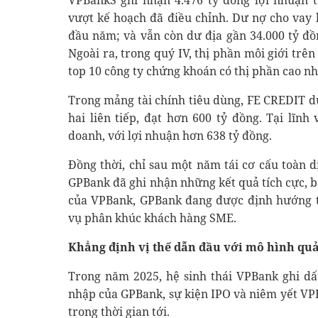
VPBankS ghi nhận 4.476 tỷ đồng lợi nhuận t
vượt kế hoạch đã điều chỉnh. Dư nợ cho vay 
đầu năm; và vẫn còn dư địa gần 34.000 tỷ đ
Ngoài ra, trong quý IV, thị phần môi giới trê
top 10 công ty chứng khoán có thị phần cao nh
Trong mảng tài chính tiêu dùng, FE CREDIT du
hai liên tiếp, đạt hơn 600 tỷ đồng. Tại lĩn
doanh, với lợi nhuận hơn 638 tỷ đồng.
Đồng thời, chỉ sau một năm tái cơ cấu toàn 
GPBank đã ghi nhận những kết quả tích cực, bá
của VPBank, GPBank đang được định hướng 
vụ phân khúc khách hàng SME.
Khẳng định vị thế dẫn đầu với
mô hình quả
Trong năm 2025, hệ sinh thái VPBank ghi dấ
nhập của GPBank, sự kiện IPO và niêm yết V
trong thời gian tới.