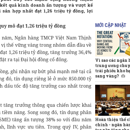
 kết quả kinh doanh ấn tượng và vượt kế
 sản hợp nhất đạt 1,26 triệu tỷ đồng, lợi
MỚI CẬP NHẬT
uy mô đạt 1,26 triệu tỷ đồng
 cả năm, Ngân hàng TMCP Việt Nam Thịnh
 vị thế vững vàng trong nhóm dẫn đầu về
đạt 1,26 triệu tỷ đồng, tăng trưởng 36,4%
t ra tại Đại hội đồng cổ đông.
Vì sao các ngân
trung ương chuy
trái phiếu kho b
đồng, ghi nhận sự bứt phá mạnh mẽ tại cả
sang vàng?
g đó, tín dụng riêng lẻ ở mức 850.000 tỷ
nh dấu tốc độ tăng trưởng cao nhất trong
t tăng trưởng thông qua chiến lược khai
u tiềm năng. Song song đó, tín dụng phân
SME) tăng ấn tượng 38% so với đầu năm
Hoàn thiện thể c
chính - ngân hà
, lĩnh vực ưu tiên. Trong quý IV, phân
tạo nền tảng ch