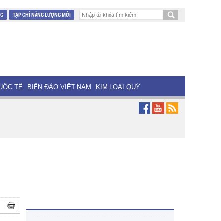
NG
TẠP CHÍ NĂNG LƯỢNG MỚI
UỐC TẾ
BIỂN ĐẢO VIỆT NAM
KIM LOẠI QUÝ
|