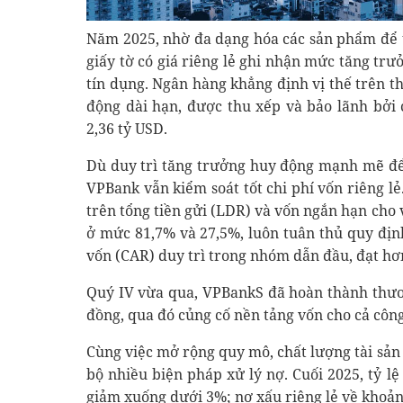
Năm 2025, nhờ đa dạng hóa các sản phẩm để t
giấy tờ có giá riêng lẻ ghi nhận mức tăng tr
tín dụng. Ngân hàng khẳng định vị thế trên t
động dài hạn, được thu xếp và bảo lãnh bởi 
2,36 tỷ USD.
Dù duy trì tăng trưởng huy động mạnh mẽ để
VPBank vẫn kiểm soát tốt chi phí vốn riêng lẻ
trên tổng tiền gửi (LDR) và vốn ngắn hạn cho 
ở mức 81,7% và 27,5%, luôn tuân thủ quy địn
vốn (CAR) duy trì trong nhóm dẫn đầu, đạt hơ
Quý IV vừa qua, VPBankS đã hoàn thành thươn
đồng, qua đó củng cố nền tảng vốn cho cả công
Cùng việc mở rộng quy mô, chất lượng tài sản 
bộ nhiều biện pháp xử lý nợ. Cuối 2025, tỷ l
giảm xuống dưới 3%; nợ xấu riêng lẻ về khoả