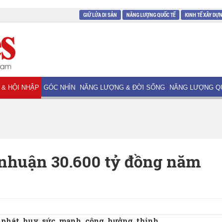
GIỮ LỬA DI SẢN
NĂNG LƯỢNG QUỐC TẾ
KINH TẾ XÂY DỰ
 & HỘI NHẬP
GÓC NHÌN
NĂNG LƯỢNG & ĐỜI SỐNG
NĂNG LƯỢNG Q
 nhuận 30.600 tỷ đồng năm
c phát huy sức mạnh cộng hưởng thịnh