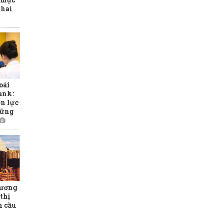
 hai
oái
ank:
ồn lực
hững
hương
thị
n cầu