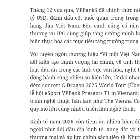
Tháng 12 vừa qua, VPBankS đã chính thức niê
tỷ USD, đánh dấu cột mốc quan trọng trong
hàng đầu Việt Nam. Bên cạnh củng cố nền 
thương vụ IPO cũng giúp tăng cường minh bạc
hiện thực hóa các mục tiêu tăng trưởng trong 
Với tuyên ngôn thương hiệu “Vì một Việt N
kết kiến tạo thịnh vượng tài chính, về tinh 
loạt dấu ấn trong các lĩnh vực văn hóa, nghệ
đồng hành cùng nhiều sự kiện lớn, từ đại nhạ
đêm concert G-Dragon 2025 World Tour [Übe
lễ hội eSport VPBank Presents T1 in Vietnam:
trình nghệ thuật hàn lâm như The Vienna Con
quy mô lớn cùng nhiều triển lãm nghệ thuật.
Kinh tế năm 2026 còn tiềm ẩn nhiều biến đ
ngoài như đối đầu địa kinh tế, xung đột và t
thương mại và áp lực chính sách tiền tệ. Như