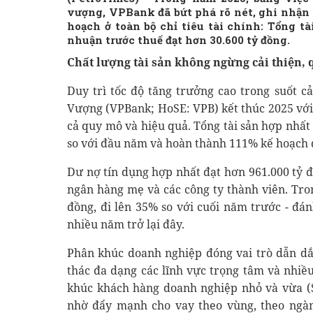
vượng, VPBank đã bứt phá rõ nét, ghi nhận
hoạch ở toàn bộ chỉ tiêu tài chính: Tổng tài
nhuận trước thuế đạt hơn 30.600 tỷ đồng.
Chất lượng tài sản không ngừng cải thiện, q
Duy trì tốc độ tăng trưởng cao trong suốt
Vượng (VPBank; HoSE: VPB) kết thúc 2025 với
cả quy mô và hiệu quả. Tổng tài sản hợp nhất 
so với đầu năm và hoàn thành 111% kế hoạch đặ
Dư nợ tín dụng hợp nhất đạt hơn 961.000 tỷ 
ngân hàng mẹ và các công ty thành viên. Tron
đồng, đi lên 35% so với cuối năm trước - đá
nhiều năm trở lại đây.
Phân khúc doanh nghiệp đóng vai trò dẫn dắ
thác đa dạng các lĩnh vực trọng tâm và nhiề
khúc khách hàng doanh nghiệp nhỏ và vừa (
nhờ đẩy mạnh cho vay theo vùng, theo ngành