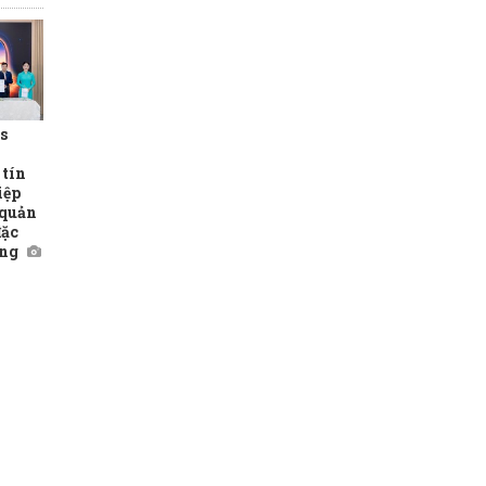
s
tín
iệp
 quản
đặc
ng