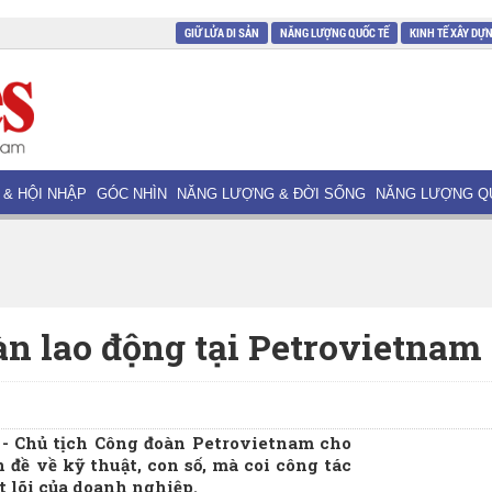
GIỮ LỬA DI SẢN
NĂNG LƯỢNG QUỐC TẾ
KINH TẾ XÂY DỰ
 & HỘI NHẬP
GÓC NHÌN
NĂNG LƯỢNG & ĐỜI SỐNG
NĂNG LƯỢNG Q
àn lao động tại Petrovietnam
 Chủ tịch Công đoàn Petrovietnam cho
 đề về kỹ thuật, con số, mà coi công tác
ốt lõi của doanh nghiệp.