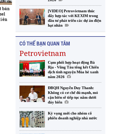
t bán
[VIDEO] Petrovietnam thúc
sel
đẩy hợp tác với KEXIM trong
tiên
đầu tư phát triển các dự án điện
hạt nhân
CÓ THỂ BẠN QUAN TÂM
Petrovietnam
Cụm phối hợp hoạt động Bà
Rịa - Vũng Tàu tổng kết Chiến
dịch tình nguyện Mùa hè xanh
năm 2026
ĐBQH Nguyễn Duy Thanh:
Không có cơ chế đủ mạnh, mỏ
cận biên sẽ tiếp tục nằm dưới
đáy biển
Kỳ vọng mới cho nhóm cổ
phiếu doanh nghiệp nhà nước