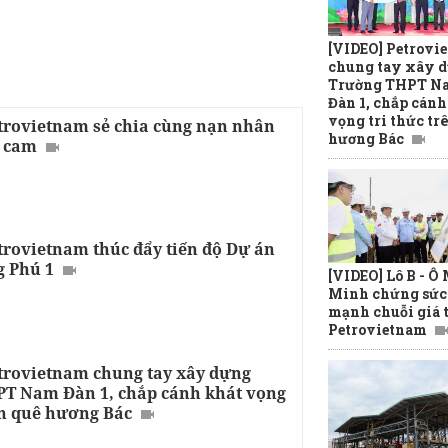
[VIDEO] Petrovi
chung tay xây 
Trường THPT N
Đàn 1, chắp cánh
vọng tri thức tr
trovietnam sẻ chia cùng nạn nhân
hương Bác
a cam
trovietnam thúc đẩy tiến độ Dự án
 Phú 1
[VIDEO] Lô B - Ô
Minh chứng sức
mạnh chuỗi giá t
Petrovietnam
trovietnam chung tay xây dựng
T Nam Đàn 1, chắp cánh khát vọng
ên quê hương Bác