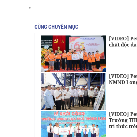
CÙNG CHUYÊN MỤC
[VIDEO] Pe
chất độc d
[VIDEO] Pe
NMNĐ Long
[VIDEO] Pe
Trường THP
tri thức tr