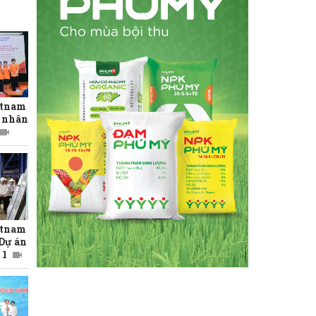
etnam
n nhân
etnam
 Dự án
 1