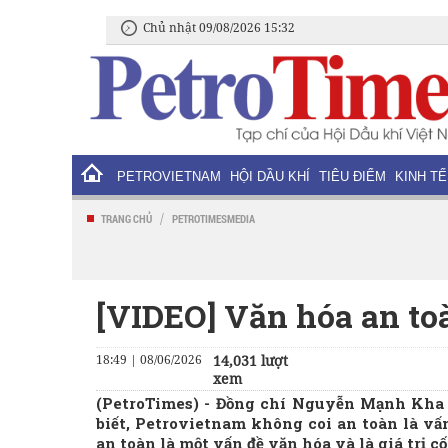
Chủ nhật 09/08/2026 15:32
PETROVIETNAM
HỘI DẦU KHÍ
TIÊU ĐIỂM
KINH TẾ
/
TRANG CHỦ
PETROTIMESMEDIA
[VIDEO] Văn hóa an to
18:49 | 08/06/2026
14,031 lượt
xem
(PetroTimes) -
Đồng chí Nguyễn Mạnh Kha -
biết, Petrovietnam không coi an toàn là vấn
an toàn là một vấn đề văn hóa và là giá trị c