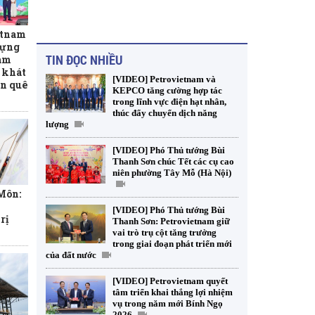
etnam
dựng
TIN ĐỌC NHIỀU
am
 khát
[VIDEO] Petrovietnam và
ên quê
KEPCO tăng cường hợp tác
trong lĩnh vực điện hạt nhân,
thúc đẩy chuyển dịch năng
lượng
[VIDEO] Phó Thủ tướng Bùi
Thanh Sơn chúc Tết các cụ cao
niên phường Tây Mỗ (Hà Nội)
 Môn:
[VIDEO] Phó Thủ tướng Bùi
rị
Thanh Sơn: Petrovietnam giữ
vai trò trụ cột tăng trưởng
trong giai đoạn phát triển mới
của đất nước
[VIDEO] Petrovietnam quyết
tâm triển khai thắng lợi nhiệm
vụ trong năm mới Bính Ngọ
2026