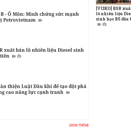
[VIDEO] BSR xuấ
lô nhiên liệu Die
 B - Ô Môn: Minh chứng sức mạnh
sinh học B5 đầu 
rị Petrovietnam
 xuất bán lô nhiên liệu Diesel sinh
tiên
àn thiện Luật Dầu khí để tạo đột phá
ng cao năng lực cạnh tranh
[XEM THÊM]