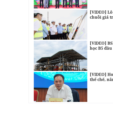
[VIDEO] Lô
chuỗi giá t
[VIDEO] BSR
học B5 đầu 
[VIDEO] Ho
thể chế, nâ