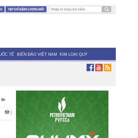
NG
TẠP CHÍ NĂNG LƯỢNG MỚI
UỐC TẾ
BIỂN ĐẢO VIỆT NAM
KIM LOẠI QUÝ
|