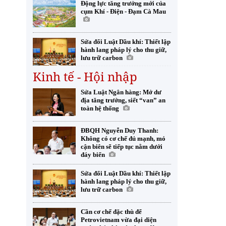
Động lực tăng trưởng mới của
cụm Khí - Điện - Đạm Cà Mau
Sửa đổi Luật Dầu khí: Thiết lập
hành lang pháp lý cho thu giữ,
lưu trữ carbon
Kinh tế - Hội nhập
Sửa Luật Ngân hàng: Mở dư
địa tăng trưởng, siết “van” an
toàn hệ thống
ĐBQH Nguyễn Duy Thanh:
Không có cơ chế đủ mạnh, mỏ
cận biên sẽ tiếp tục nằm dưới
đáy biển
Sửa đổi Luật Dầu khí: Thiết lập
hành lang pháp lý cho thu giữ,
lưu trữ carbon
Cần cơ chế đặc thù để
Petrovietnam vừa đại diện