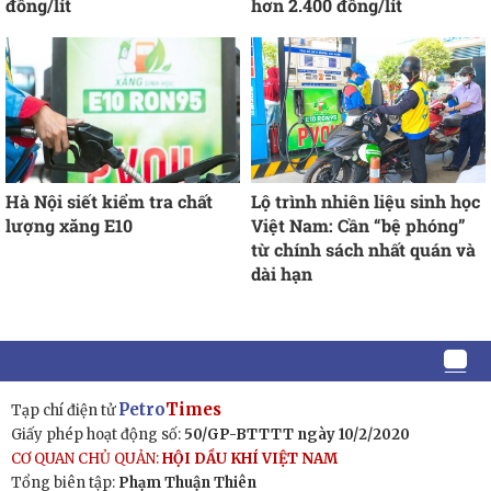
đồng/lít
hơn 2.400 đồng/lít
Hà Nội siết kiểm tra chất
Lộ trình nhiên liệu sinh học
lượng xăng E10
Việt Nam: Cần “bệ phóng”
từ chính sách nhất quán và
dài hạn
Petro
Times
Tạp chí điện tử
Giấy phép hoạt động số:
50/GP-BTTTT ngày 10/2/2020
CƠ QUAN CHỦ QUẢN:
HỘI DẦU KHÍ VIỆT NAM
Tổng biên tập:
Phạm Thuận Thiên