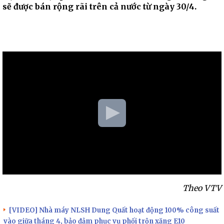
sẽ được bán rộng rãi trên cả nước từ ngày 30/4.
Theo VTV
[VIDEO] Nhà máy NLSH Dung Quất hoạt động 100% công suất
vào giữa tháng 4, bảo đảm phục vụ phối trộn xăng E10