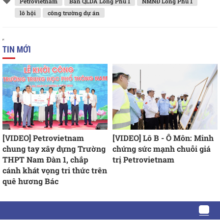
Petrovietnam
Ban QLDA Long Phú 1
NMNĐ Long Phú 1
lô hội
công trường dự án
TIN MỚI
[VIDEO] Petrovietnam
[VIDEO] Lô B - Ô Môn: Minh
chung tay xây dựng Trường
chứng sức mạnh chuỗi giá
THPT Nam Đàn 1, chắp
trị Petrovietnam
cánh khát vọng tri thức trên
quê hương Bác