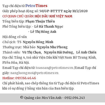
Petro
Times
Tạp chí điện tử
Giấy phép hoạt động số:
50/GP-BTTTT ngày 10/2/2020
CƠ QUAN CHỦ QUẢN:
HỘI DẦU KHÍ VIỆT NAM
Tổng biên tập:
Phạm Thuận Thiên
Phó Tổng biên tập: -
Lê Hà Thanh Ngọc
- Lê Thị Hồng Anh
Hội đồng cố vấn
Chủ tịch:
TS
Nguyễn Hồng Minh
Thường trực:
Nhà báo
Nguyễn Như Phong
Thành viên:
Vũ Thị Chọn,
Nguyễn Hải Đường,
Lê Anh Chiến
Địa chỉ: Tầng 4, toà nhà Viện Dầu khí Việt Nam 167 Trung Kính,
P.Yên Hòa, Hà Nội.
Email Tạp chí điện tử:
toasoan@petrotimes.vn
/Email Tạp chí
giấy:
nangluongmoi@petrotimes.vn
Hotline: 0937.66.46.46
Chỉ phát hành, sao chép thông tin từ Tạp chí điện tử PetroTimes
khi có sự đồng ý bằng văn bản của Ban biên tập.
© Quảng cáo: Mrs Vân Anh - 0912.094.243