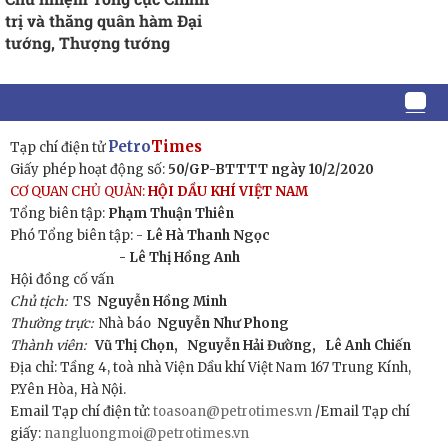
trị và thăng quân hàm Đại
tướng, Thượng tướng
Petro
Times
Tạp chí điện tử
Giấy phép hoạt động số:
50/GP-BTTTT ngày 10/2/2020
CƠ QUAN CHỦ QUẢN:
HỘI DẦU KHÍ VIỆT NAM
Tổng biên tập:
Phạm Thuận Thiên
Phó Tổng biên tập: -
Lê Hà Thanh Ngọc
- Lê Thị Hồng Anh
Hội đồng cố vấn
Chủ tịch:
TS
Nguyễn Hồng Minh
Thường trực:
Nhà báo
Nguyễn Như Phong
Thành viên:
Vũ Thị Chọn,
Nguyễn Hải Đường,
Lê Anh Chiến
Địa chỉ: Tầng 4, toà nhà Viện Dầu khí Việt Nam 167 Trung Kính,
P.Yên Hòa, Hà Nội.
Email Tạp chí điện tử:
toasoan@petrotimes.vn
/Email Tạp chí
giấy:
nangluongmoi@petrotimes.vn