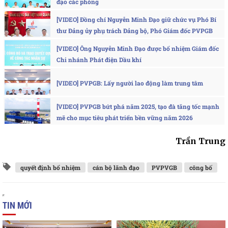
đạo các phòng
[VIDEO] Đồng chí Nguyễn Minh Đạo giữ chức vụ Phó Bí
thư Đảng ủy phụ trách Đảng bộ, Phó Giám đốc PVPGB
[VIDEO] Ông Nguyễn Minh Đạo được bổ nhiệm Giám đốc
Chi nhánh Phát điện Dầu khí
[VIDEO] PVPGB: Lấy người lao động làm trung tâm
[VIDEO] PVPGB bứt phá năm 2025, tạo đà tăng tốc mạnh
mẽ cho mục tiêu phát triển bền vững năm 2026
Trần Trung
quyết định bổ nhiệm
cán bộ lãnh đạo
PVPVGB
công bố
TIN MỚI