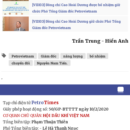
[VIDEO] Đồng chí Cao Hoài Dương được bổ nhiệm giữ
chức Phó Tổng Giám đốc Petrovietnam
[VIDEO] Đồng chí Cao Hoài Dương giữ chức Phó Tổng
Giám đốc Petrovietnam
Trần Trung - Hiền Anh
Petrovietnam
Giám đốc
năng lượng
bổ nhiệm
chuyển đổi
Nguyễn Nam Tiến.
Petro
Times
Tạp chí điện tử
Giấy phép hoạt động số:
50/GP-BTTTT ngày 10/2/2020
CƠ QUAN CHỦ QUẢN:
HỘI DẦU KHÍ VIỆT NAM
Tổng biên tập:
Phạm Thuận Thiên
Phó Tổng biên tập: -
Lê Hà Thanh Ngọc