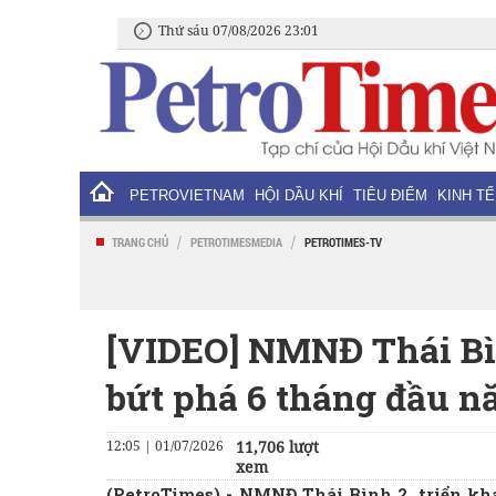
Thứ sáu 07/08/2026 23:01
PETROVIETNAM
HỘI DẦU KHÍ
TIÊU ĐIỂM
KINH TẾ
/
/
TRANG CHỦ
PETROTIMESMEDIA
PETROTIMES-TV
[VIDEO] NMNĐ Thái Bìn
bứt phá 6 tháng đầu 
12:05 | 01/07/2026
11,706 lượt
xem
(PetroTimes) -
NMNĐ Thái Bình 2, triển kha