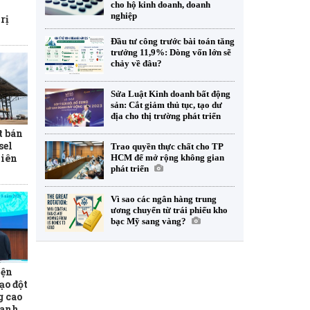
cho hộ kinh doanh, doanh
nghiệp
rị
Đầu tư công trước bài toán tăng
trưởng 11,9%: Dòng vốn lớn sẽ
chảy về đâu?
Sửa Luật Kinh doanh bất động
sản: Cắt giảm thủ tục, tạo dư
địa cho thị trường phát triển
t bán
sel
Trao quyền thực chất cho TP
tiên
HCM để mở rộng không gian
phát triển
Vì sao các ngân hàng trung
ương chuyển từ trái phiếu kho
bạc Mỹ sang vàng?
iện
ạo đột
g cao
ranh