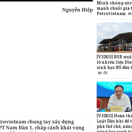
Minh chứng sức
mạnh chuỗi giá t
Nguyễn Hiệp
Petrovietnam
[VIDEO] BSR xuấ
lô nhiên liệu Die
sinh học B5 đầu 
[VIDEO] Hoàn th
Luật Dầu khí để t
trovietnam chung tay xây dựng
phá thể chế, nân
T Nam Đàn 1, chắp cánh khát vọng
năng lực cạnh t