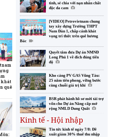
tình, sẻ chia với nạn nhân chất
độc da cam
[VIDEO] Petrovietnam chung
tay xây dựng Trường THPT
Nam Đàn 1, chắp cánh khát
vọng tri thức trên quê hương
Bác
Quyết tâm đưa Dự án NMNĐ
Long Phú 1 về đích đúng tiến
độ
etnam
dựng
am
Kho cảng PV GAS Vũng Tàu:
25 năm tiên phong, vững bước
 khát
cùng chuỗi giá trị khí
ên quê
BSR phát hành hồ sơ mời tài trợ
vốn cho Dự án Nâng cấp mở
rộng NMLD Dung Quất
Kinh tế - Hội nhập
Tin tức kinh tế ngày 7/8: Đề
 Môn:
xuất giảm 30% thuế thu nhập