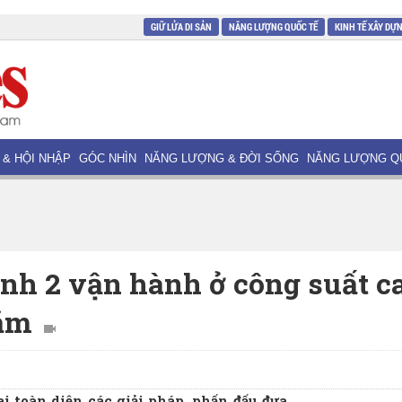
GIỮ LỬA DI SẢN
NĂNG LƯỢNG QUỐC TẾ
KINH TẾ XÂY DỰ
 & HỘI NHẬP
GÓC NHÌN
NĂNG LƯỢNG & ĐỜI SỐNG
NĂNG LƯỢNG Q
h 2 vận hành ở công suất ca
năm
i toàn diện các giải pháp, phấn đấu đưa