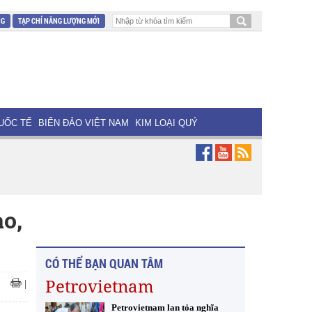
NG
TẠP CHÍ NĂNG LƯỢNG MỚI
UỐC TẾ
BIỂN ĐẢO VIỆT NAM
KIM LOẠI QUÝ
o,
CÓ THỂ BẠN QUAN TÂM
Petrovietnam
|
Petrovietnam lan tỏa nghĩa