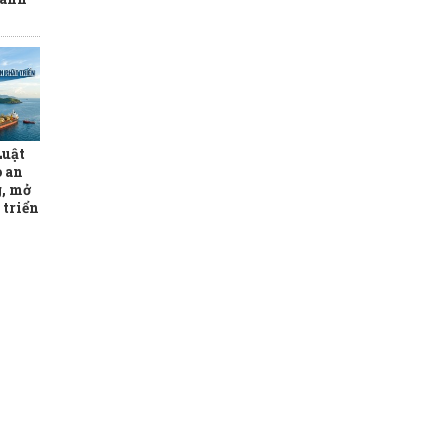
Luật
o an
, mở
 triển