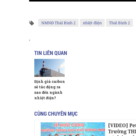
NMNĐ Thái Bình 2
nhiệt điện
Thái Bình 2
TIN LIÊN QUAN
Định giá carbon
sẽ tác động ra
sao đến ngành
nhiệt điện?
CÙNG CHUYÊN MỤC
[VIDEO] Pe
Trường THP