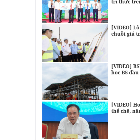
tri thức tr
[VIDEO] Lô
chuỗi giá t
[VIDEO] BSR
học B5 đầu 
[VIDEO] Ho
thể chế, nâ