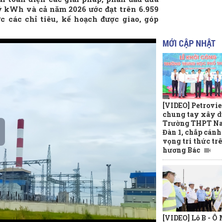
tỷ kWh và cả năm 2026 ước đạt trên 6.959
 các chỉ tiêu, kế hoạch được giao, góp
MỚI CẬP NHẬT
[VIDEO] Petrovi
chung tay xây 
Trường THPT N
Đàn 1, chắp cánh
vọng tri thức tr
hương Bác
[VIDEO] Lô B - Ô