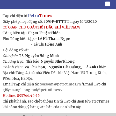
Petro
Times
Tạp chí điện tử
Giấy phép hoạt động số:
50/GP-BTTTT ngày 10/2/2020
CƠ QUAN CHỦ QUẢN:
HỘI DẦU KHÍ VIỆT NAM
Tổng biên tập:
Phạm Thuận Thiên
Phó Tổng biên tập: -
Lê Hà Thanh Ngọc
- Lê Thị Hồng Anh
Hội đồng cố vấn
Chủ tịch:
TS
Nguyễn Hồng Minh
Thường trực:
Nhà báo
Nguyễn Như Phong
Thành viên:
Vũ Thị Chọn,
Nguyễn Hải Đường,
Lê Anh Chiến
Địa chỉ: Tầng 4, toà nhà Viện Dầu khí Việt Nam 167 Trung Kính,
P.Yên Hòa, Hà Nội.
Email Tạp chí điện tử:
toasoan@petrotimes.vn
/Email Tạp chí
giấy:
nangluongmoi@petrotimes.vn
Hotline: 0937.66.46.46
Chỉ phát hành, sao chép thông tin từ Tạp chí điện tử PetroTimes
khi có sự đồng ý bằng văn bản của Ban biên tập.