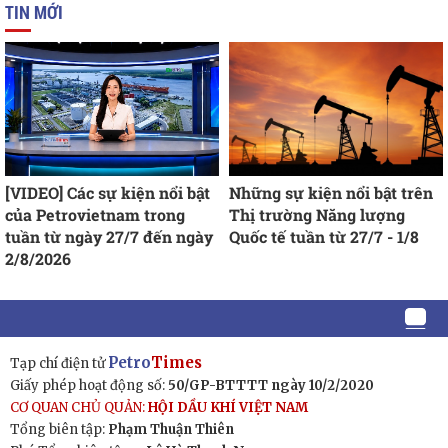
TIN MỚI
[VIDEO] Các sự kiện nổi bật
Những sự kiện nổi bật trên
của Petrovietnam trong
Thị trường Năng lượng
tuần từ ngày 27/7 đến ngày
Quốc tế tuần từ 27/7 - 1/8
2/8/2026
Petro
Times
Tạp chí điện tử
Giấy phép hoạt động số:
50/GP-BTTTT ngày 10/2/2020
CƠ QUAN CHỦ QUẢN:
HỘI DẦU KHÍ VIỆT NAM
Tổng biên tập:
Phạm Thuận Thiên