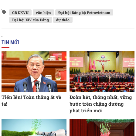
CĐ DKVN
văn kiện
Đại hội Đảng bộ Petrovietnam
Đại hội XIV của Đảng
dự thảo
TIN MỚI
Tiến lên! Toàn thắng ắt về
Đoàn kết, thống nhất, vững
ta!
bước trên chặng đường
phát triển mới