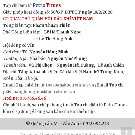
Petro
Times
Tạp chí điện tử
Giấy phép hoạt động số:
50/GP-BTTTT ngày 10/2/2020
CƠ QUAN CHỦ QUẢN:
HỘI DẦU KHÍ VIỆT NAM
Tổng biên tập:
Phạm Thuận Thiên
Phó Tổng biên tập: -
Lê Hà Thanh Ngọc
- Lê Thị Hồng Anh
Hội đồng cố vấn
Chủ tịch:
TS
Nguyễn Hồng Minh
Thường trực:
Nhà báo
Nguyễn Như Phong
Thành viên:
Vũ Thị Chọn,
Nguyễn Hải Đường,
Lê Anh Chiến
Địa chỉ: Tầng 4, toà nhà Viện Dầu khí Việt Nam 167 Trung Kính,
P.Yên Hòa, Hà Nội.
Email Tạp chí điện tử:
toasoan@petrotimes.vn
/Email Tạp chí
giấy:
nangluongmoi@petrotimes.vn
Hotline: 0937.66.46.46
Chỉ phát hành, sao chép thông tin từ Tạp chí điện tử PetroTimes
khi có sự đồng ý bằng văn bản của Ban biên tập.
© Quảng cáo: Mrs Vân Anh - 0912.094.243