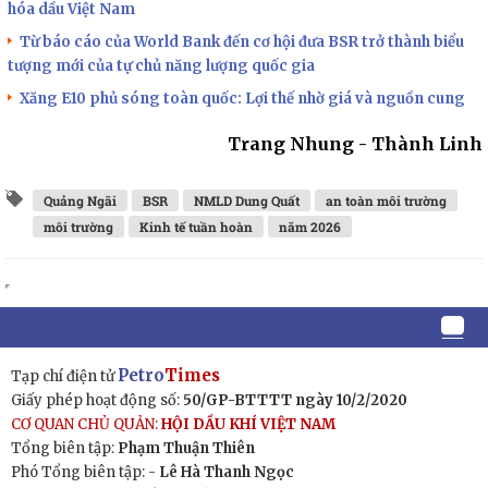
hóa dầu Việt Nam
Từ báo cáo của World Bank đến cơ hội đưa BSR trở thành biểu
tượng mới của tự chủ năng lượng quốc gia
Xăng E10 phủ sóng toàn quốc: Lợi thế nhờ giá và nguồn cung
Trang Nhung - Thành Linh
Quảng Ngãi
BSR
NMLD Dung Quất
an toàn môi trường
môi trường
Kinh tế tuần hoàn
năm 2026
Petro
Times
Tạp chí điện tử
Giấy phép hoạt động số:
50/GP-BTTTT ngày 10/2/2020
CƠ QUAN CHỦ QUẢN:
HỘI DẦU KHÍ VIỆT NAM
Tổng biên tập:
Phạm Thuận Thiên
Phó Tổng biên tập: -
Lê Hà Thanh Ngọc