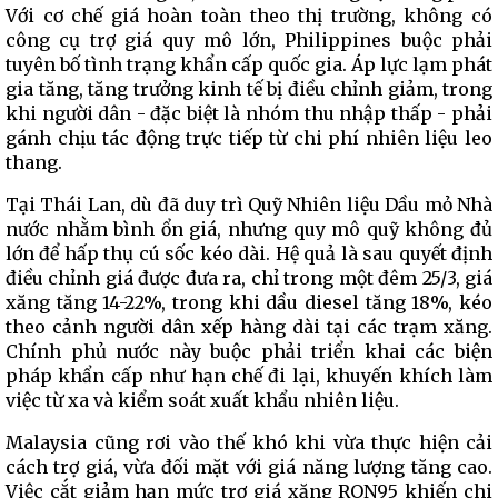
Với cơ chế giá hoàn toàn theo thị trường, không có
công cụ trợ giá quy mô lớn, Philippines buộc phải
tuyên bố tình trạng khẩn cấp quốc gia. Áp lực lạm phát
gia tăng, tăng trưởng kinh tế bị điều chỉnh giảm, trong
khi người dân - đặc biệt là nhóm thu nhập thấp - phải
gánh chịu tác động trực tiếp từ chi phí nhiên liệu leo
thang.
Tại Thái Lan, dù đã duy trì Quỹ Nhiên liệu Dầu mỏ Nhà
nước nhằm bình ổn giá, nhưng quy mô quỹ không đủ
lớn để hấp thụ cú sốc kéo dài. Hệ quả là sau quyết định
điều chỉnh giá được đưa ra, chỉ trong một đêm 25/3, giá
xăng tăng 14-22%, trong khi dầu diesel tăng 18%, kéo
theo cảnh người dân xếp hàng dài tại các trạm xăng.
Chính phủ nước này buộc phải triển khai các biện
pháp khẩn cấp như hạn chế đi lại, khuyến khích làm
việc từ xa và kiểm soát xuất khẩu nhiên liệu.
Malaysia cũng rơi vào thế khó khi vừa thực hiện cải
cách trợ giá, vừa đối mặt với giá năng lượng tăng cao.
Việc cắt giảm hạn mức trợ giá xăng RON95 khiến chi