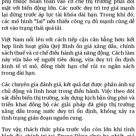
phụ thuộc hoàn toàn vào cơ chế thị trường phải đối
mặt với biến động lớn. Các nước duy trì trợ giá mạnh
lại đứng trước áp lực tài khóa dài hạn. Trong khi đó,
các mô hình “lai” nếu thiếu công cụ đủ mạnh cũng dễ
rơi vào trạng thái quá tải.
Việt Nam nổi lên với cách tiếp cận cân bằng hơn: kết
hợp linh hoạt giữa Quỹ Bình ổn giá xăng dầu, chính
sách thuế và cơ chế điều hành giá năng động. Cách làm
này vừa bảo vệ người tiêu dùng, vừa duy trì ổn định
kinh tế vĩ mô, đồng thời hạn chế rủi ro ngân sách
trong dài hạn.
Các chuyên gia đánh giá, kết quả đạt được phản ánh sự
chủ động và linh hoạt trong điều hành. Việc theo dõi
sát diễn biến thị trường, xây dựng kịch bản ứng phó và
triển khai đồng bộ các giải pháp đã giúp thị trường
xăng dầu trong nước duy trì ổn định, không xảy ra
tình trạng gián đoạn nguồn cung.
Tuy vậy, thách thức phía trước vẫn còn lớn khi tình