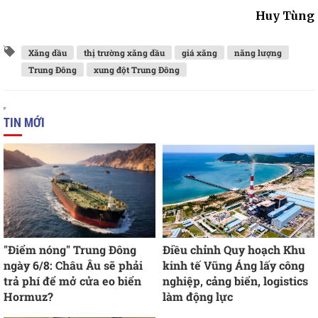
Huy Tùng
Xăng dầu
thị trường xăng dầu
giá xăng
năng lượng
Trung Đông
xung đột Trung Đông
TIN MỚI
"Điểm nóng" Trung Đông
Điều chỉnh Quy hoạch Khu
ngày 6/8: Châu Âu sẽ phải
kinh tế Vũng Áng lấy công
trả phí để mở cửa eo biển
nghiệp, cảng biển, logistics
Hormuz?
làm động lực