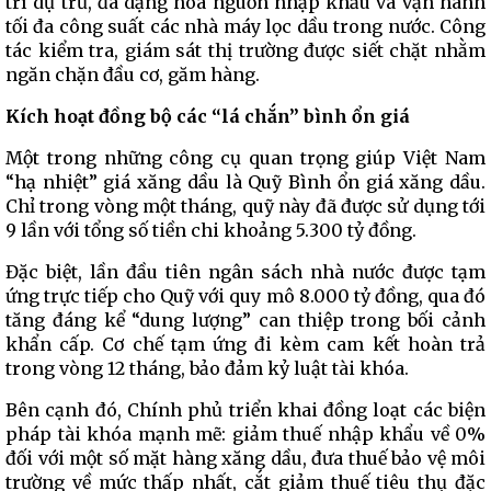
trì dự trữ, đa dạng hóa nguồn nhập khẩu và vận hành
tối đa công suất các nhà máy lọc dầu trong nước. Công
tác kiểm tra, giám sát thị trường được siết chặt nhằm
ngăn chặn đầu cơ, găm hàng.
Kích hoạt đồng bộ các “lá chắn” bình ổn giá
Một trong những công cụ quan trọng giúp Việt Nam
“hạ nhiệt” giá xăng dầu là Quỹ Bình ổn giá xăng dầu.
Chỉ trong vòng một tháng, quỹ này đã được sử dụng tới
9 lần với tổng số tiền chi khoảng 5.300 tỷ đồng.
Đặc biệt, lần đầu tiên ngân sách nhà nước được tạm
ứng trực tiếp cho Quỹ với quy mô 8.000 tỷ đồng, qua đó
tăng đáng kể “dung lượng” can thiệp trong bối cảnh
khẩn cấp. Cơ chế tạm ứng đi kèm cam kết hoàn trả
trong vòng 12 tháng, bảo đảm kỷ luật tài khóa.
Bên cạnh đó, Chính phủ triển khai đồng loạt các biện
pháp tài khóa mạnh mẽ: giảm thuế nhập khẩu về 0%
đối với một số mặt hàng xăng dầu, đưa thuế bảo vệ môi
trường về mức thấp nhất, cắt giảm thuế tiêu thụ đặc