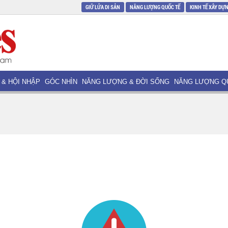
GIỮ LỬA DI SẢN
NĂNG LƯỢNG QUỐC TẾ
KINH TẾ XÂY DỰ
 & HỘI NHẬP
GÓC NHÌN
NĂNG LƯỢNG & ĐỜI SỐNG
NĂNG LƯỢNG Q