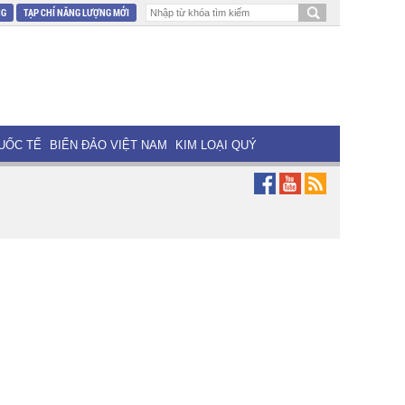
NG
TẠP CHÍ NĂNG LƯỢNG MỚI
UỐC TẾ
BIỂN ĐẢO VIỆT NAM
KIM LOẠI QUÝ