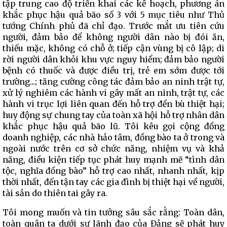
tập trung cao độ triển khai các kế hoạch, phương án
khắc phục hậu quả bão số 3 với 5 mục tiêu như Thủ
tướng Chính phủ đã chỉ đạo. Trước mắt ưu tiên cứu
người, đảm bảo để không người dân nào bị đói ăn,
thiếu mặc, không có chỗ ở; tiếp cận vùng bị cô lập; di
rời người dân khỏi khu vực nguy hiểm; đảm bảo người
bệnh có thuốc và được điều trị, trẻ em sớm được tới
trường...; tăng cường công tác đảm bảo an ninh trật tự,
xử lý nghiêm các hành vi gây mất an ninh, trật tự, các
hành vi trục lợi liên quan đến hỗ trợ đền bù thiệt hại;
huy động sự chung tay của toàn xã hội hỗ trợ nhân dân
khắc phục hậu quả bão lũ. Tôi kêu gọi cộng đồng
doanh nghiệp, các nhà hảo tâm, đồng bào ta ở trong và
ngoài nước trên cơ sở chức năng, nhiệm vụ và khả
năng, điều kiện tiếp tục phát huy mạnh mẽ “tình dân
tộc, nghĩa đồng bào” hỗ trợ cao nhất, nhanh nhất, kịp
thời nhất, đến tận tay các gia đình bị thiệt hại về người,
tài sản do thiên tai gây ra.
Tôi mong muốn và tin tưởng sâu sắc rằng: Toàn dân,
toàn quân ta dưới sự lãnh đạo của Đảng sẽ phát huy