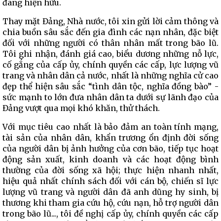
đang hiện hữu.
Thay mặt Đảng, Nhà nước, tôi xin gửi lời cảm thông và
chia buồn sâu sắc đến gia đình các nạn nhân, đặc biệt
đối với những người có thân nhân mất trong bão lũ.
Tôi ghi nhận, đánh giá cao, biểu dương những nỗ lực,
cố gắng của cấp ủy, chính quyền các cấp, lực lượng vũ
trang và nhân dân cả nước, nhất là những nghĩa cử cao
đẹp thể hiện sâu sắc “tình dân tộc, nghĩa đồng bào” -
sức mạnh to lớn đưa nhân dân ta dưới sự lãnh đạo của
Đảng vượt qua mọi khó khăn, thử thách.
Với mục tiêu cao nhất là bảo đảm an toàn tính mạng,
tài sản của nhân dân, khẩn trương ổn định đời sống
của người dân bị ảnh hưởng của cơn bão, tiếp tục hoạt
động sản xuất, kinh doanh và các hoạt động bình
thường của đời sống xã hội; thực hiện nhanh nhất,
hiệu quả nhất chính sách đối với cán bộ, chiến sĩ lực
lượng vũ trang và người dân đã anh dũng hy sinh, bị
thương khi tham gia cứu hộ, cứu nạn, hỗ trợ người dân
trong bão lũ..., tôi đề nghị cấp ủy, chính quyền các cấp