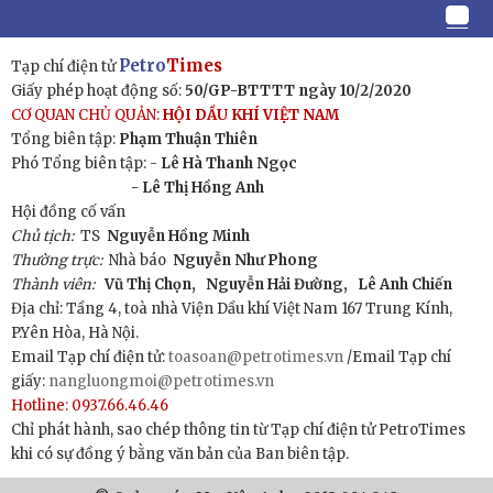
Petro
Times
Tạp chí điện tử
Giấy phép hoạt động số:
50/GP-BTTTT ngày 10/2/2020
CƠ QUAN CHỦ QUẢN:
HỘI DẦU KHÍ VIỆT NAM
Tổng biên tập:
Phạm Thuận Thiên
Phó Tổng biên tập: -
Lê Hà Thanh Ngọc
- Lê Thị Hồng Anh
Hội đồng cố vấn
Chủ tịch:
TS
Nguyễn Hồng Minh
Thường trực:
Nhà báo
Nguyễn Như Phong
Thành viên:
Vũ Thị Chọn,
Nguyễn Hải Đường,
Lê Anh Chiến
Địa chỉ: Tầng 4, toà nhà Viện Dầu khí Việt Nam 167 Trung Kính,
P.Yên Hòa, Hà Nội.
Email Tạp chí điện tử:
toasoan@petrotimes.vn
/Email Tạp chí
giấy:
nangluongmoi@petrotimes.vn
Hotline: 0937.66.46.46
Chỉ phát hành, sao chép thông tin từ Tạp chí điện tử PetroTimes
khi có sự đồng ý bằng văn bản của Ban biên tập.