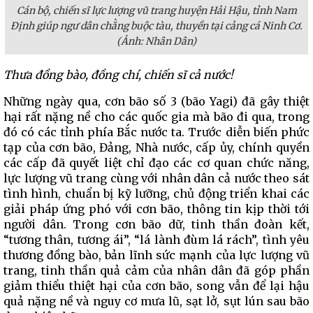
Cán bộ, chiến sĩ lực lượng vũ trang huyện Hải Hậu, tỉnh Nam
Định giúp ngư dân chằng buộc tàu, thuyền tại cảng cá Ninh Cơ.
(Ảnh: Nhân Dân)
Thưa đồng bào, đồng chí, chiến sĩ cả nước!
Những ngày qua, cơn bão số 3 (bão Yagi) đã gây thiệt
hại rất nặng nề cho các quốc gia mà bão đi qua, trong
đó có các tỉnh phía Bắc nước ta. Trước diễn biến phức
tạp của cơn bão, Đảng, Nhà nước, cấp ủy, chính quyền
các cấp đã quyết liệt chỉ đạo các cơ quan chức năng,
lực lượng vũ trang cùng với nhân dân cả nước theo sát
tình hình, chuẩn bị kỹ lưỡng, chủ động triển khai các
giải pháp ứng phó với cơn bão, thông tin kịp thời tới
người dân. Trong cơn bão dữ, tinh thần đoàn kết,
“tương thân, tương ái”, “lá lành đùm lá rách”, tình yêu
thương đồng bào, bản lĩnh sức mạnh của lực lượng vũ
trang, tinh thần quả cảm của nhân dân đã góp phần
giảm thiểu thiệt hại của cơn bão, song vẫn để lại hậu
quả nặng nề và nguy cơ mưa lũ, sạt lở, sụt lún sau bão