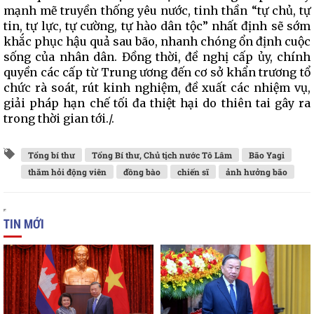
mạnh mẽ truyền thống yêu nước, tinh thần “tự chủ, tự
tin, tự lực, tự cường, tự hào dân tộc” nhất định sẽ sớm
khắc phục hậu quả sau bão, nhanh chóng ổn định cuộc
sống của nhân dân. Đồng thời, đề nghị cấp ủy, chính
quyền các cấp từ Trung ương đến cơ sở khẩn trương tổ
chức rà soát, rút kinh nghiệm, đề xuất các nhiệm vụ,
giải pháp hạn chế tối đa thiệt hại do thiên tai gây ra
trong thời gian tới./.
Tổng bí thư
Tổng Bí thư, Chủ tịch nước Tô Lâm
Bão Yagi
thăm hỏi động viên
đồng bào
chiến sĩ
ảnh hưởng bão
TIN MỚI