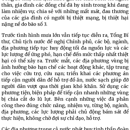
thân, gia đình các đồng chí đã hy sinh trong khi đang
làm nhiệm vụ; chia sẻ với những mất mát, đau thương
của các gia đình có người bị thiệt mạng, bị thiệt hại
nặng nề do bão số 3.
Trước tình hình mưa lớn vẫn tiếp tục diễn ra, Tổng Bí
thư, Chủ tịch nước đề nghị Chính phủ, các bộ, ngành,
địa phương tiếp tục huy động tối đa nguồn lực và các
lực lượng để ứng phó, hạn chế đến mức thấp nhất thiệt
hại có thể xảy ra. Trước mắt, các địa phương vùng bị
ảnh hưởng bão hạn chế các hoạt động khác, tập trung
cho việc cứu trợ, cứu nạn; triển khai các phương án
tiếp cận người dân để hỗ trợ đồ ăn, nước sạch giúp đỡ
người dân vượt qua thời gian khó khăn. Sử dụng các
phương tiện, biện pháp để tiếp cận nhanh những vùng
bị chia cắt do lũ lụt. Bên cạnh những việc đã phân
công theo đúng chức năng, nhiệm vụ, từng bộ, ngành,
địa phương, các lực lượng phải chủ động bám sát để
thực hiện, không chờ đợi sự chỉ đạo, hỗ trợ.
Các địa phương trong cả nước phát huy tinh thần đoàn