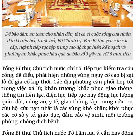
Để bảo đảm an toàn cho nhân dân, tất cả vì cuộc sống của nhân
dân là trên hết, trước hết, Bộ Chính trị, Ban Bí thư yêu cầu các
cấp, ngành tiếp tục tập trung cao độ thực hiện kế hoạch và
phương án khắc phục hậu quả do bão số 3 gây ra với 5 mục tiêu
Tổng Bí thư, Chủ tịch nước chỉ rõ, tiếp tục kiểm tra cầu
cống, đê điều, phát hiện những vùng nguy cơ cao bị sạt
lở để gia cố kịp thời. Các địa phương cần phối hợp tốt
trong việc xả lũ; khẩn trương khắc phục giao thông,
thông tin liên lạc, điện lực; tiếp tục huy động lực lượng
quân đội, công an, y tế, giao thông tập trung cứu trợ,
cứu hộ, cứu nạn nhất là các vùng khó khăn; khôi phục
các cơ sở y tế, giáo dục, đảm bảo vệ sinh, môi trường
phòng, chống dịch bệnh.
Tổng Bí thư, Chủ tịch nước Tô Lâm lưu ý, cần huy động