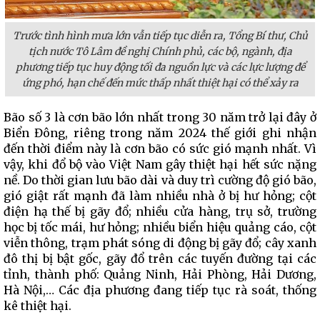
Trước tình hình mưa lớn vẫn tiếp tục diễn ra, Tổng Bí thư, Chủ
tịch nước Tô Lâm đề nghị Chính phủ, các bộ, ngành, địa
phương tiếp tục huy động tối đa nguồn lực và các lực lượng để
ứng phó, hạn chế đến mức thấp nhất thiệt hại có thể xảy ra
Bão số 3 là cơn bão lớn nhất trong 30 năm trở lại đây ở
Biển Đông, riêng trong năm 2024 thế giới ghi nhận
đến thời điểm này là cơn bão có sức gió mạnh nhất. Vì
vậy, khi đổ bộ vào Việt Nam gây thiệt hại hết sức nặng
nề. Do thời gian lưu bão dài và duy trì cường độ gió bão,
gió giật rất mạnh đã làm nhiều nhà ở bị hư hỏng; cột
điện hạ thế bị gãy đổ; nhiều cửa hàng, trụ sở, trường
học bị tốc mái, hư hỏng; nhiều biển hiệu quảng cáo, cột
viễn thông, trạm phát sóng di động bị gãy đổ; cây xanh
đô thị bị bật gốc, gãy đổ trên các tuyến đường tại các
tỉnh, thành phố: Quảng Ninh, Hải Phòng, Hải Dương,
Hà Nội,… Các địa phương đang tiếp tục rà soát, thống
kê thiệt hại.