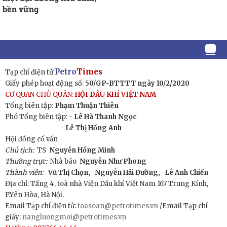
bền vững
Petro
Times
Tạp chí điện tử
Giấy phép hoạt động số:
50/GP-BTTTT ngày 10/2/2020
CƠ QUAN CHỦ QUẢN:
HỘI DẦU KHÍ VIỆT NAM
Tổng biên tập:
Phạm Thuận Thiên
Phó Tổng biên tập: -
Lê Hà Thanh Ngọc
- Lê Thị Hồng Anh
Hội đồng cố vấn
Chủ tịch:
TS
Nguyễn Hồng Minh
Thường trực:
Nhà báo
Nguyễn Như Phong
Thành viên:
Vũ Thị Chọn,
Nguyễn Hải Đường,
Lê Anh Chiến
Địa chỉ: Tầng 4, toà nhà Viện Dầu khí Việt Nam 167 Trung Kính,
P.Yên Hòa, Hà Nội.
Email Tạp chí điện tử:
toasoan@petrotimes.vn
/Email Tạp chí
giấy:
nangluongmoi@petrotimes.vn