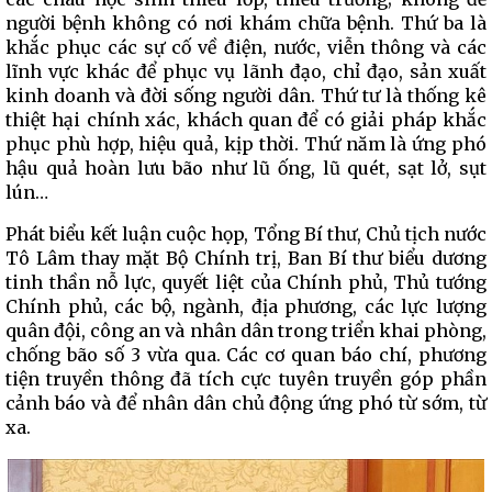
người bệnh không có nơi khám chữa bệnh. Thứ ba là
khắc phục các sự cố về điện, nước, viễn thông và các
lĩnh vực khác để phục vụ lãnh đạo, chỉ đạo, sản xuất
kinh doanh và đời sống người dân. Thứ tư là thống kê
thiệt hại chính xác, khách quan để có giải pháp khắc
phục phù hợp, hiệu quả, kịp thời. Thứ năm là ứng phó
hậu quả hoàn lưu bão như lũ ống, lũ quét, sạt lở, sụt
lún…
Phát biểu kết luận cuộc họp, Tổng Bí thư, Chủ tịch nước
Tô Lâm thay mặt Bộ Chính trị, Ban Bí thư biểu dương
tinh thần nỗ lực, quyết liệt của Chính phủ, Thủ tướng
Chính phủ, các bộ, ngành, địa phương, các lực lượng
quân đội, công an và nhân dân trong triển khai phòng,
chống bão số 3 vừa qua. Các cơ quan báo chí, phương
tiện truyền thông đã tích cực tuyên truyền góp phần
cảnh báo và để nhân dân chủ động ứng phó từ sớm, từ
xa.