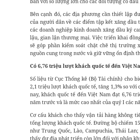
bán với số lượng lớn cho các đối tượng có dấu
Bên cạnh đó, các địa phương cần thiết lập 
của người dân về các điểm tập kết xăng dầu 
các doanh nghiệp kinh doanh xăng dầu ký ca
lậu, gian lận thương mại. Việc triển khai đồ
sẽ góp phần kiểm soát chặt chẽ thị trường 
nguồn cung trong nước và giữ vững ổn định th
Có 6,76 triệu lượt khách quốc tế đến Việt 
Số liệu từ Cục Thống kê (Bộ Tài chính) cho b
2,1 triệu lượt khách quốc tế, tăng 1,3% so vớ
nay, khách quốc tế đến Việt Nam đạt 6,76 tri
năm trước và là mức cao nhất của quý I các n
Cơ cấu khách cho thấy vận tải hàng không ti
tổng lượng khách quốc tế. Đường bộ chiếm 15,
như Trung Quốc, Lào, Campuchia, Thái Lan; 
thấy dư địa phát triển còn lớn đối với phân kh