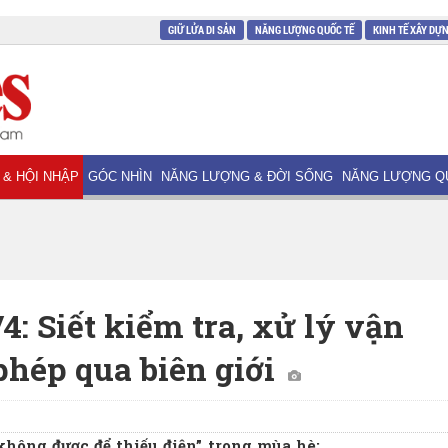
GIỮ LỬA DI SẢN
NĂNG LƯỢNG QUỐC TẾ
KINH TẾ XÂY DỰ
 & HỘI NHẬP
GÓC NHÌN
NĂNG LƯỢNG & ĐỜI SỐNG
NĂNG LƯỢNG Q
4: Siết kiểm tra, xử lý vận
phép qua biên giới
không được để thiếu điện” trong mùa hè;