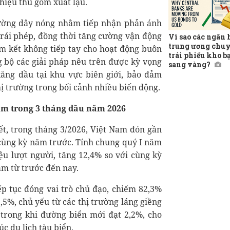
 hiệu thu gom xuất lậu.
đường dây nóng nhằm tiếp nhận phản ánh
trái phép, đồng thời tăng cường vận động
Vì sao các ngân
trung ương chuy
m kết không tiếp tay cho hoạt động buôn
trái phiếu kho b
ng bộ các giải pháp nêu trên được kỳ vọng
sang vàng?
xăng dầu tại khu vực biên giới, bảo đảm
ị trường trong bối cảnh nhiều biến động.
Nam trong 3 tháng đầu năm 2026
iết, trong tháng 3/2026, Việt Nam đón gần
i cùng kỳ năm trước. Tính chung quý I năm
ệu lượt người, tăng 12,4% so với cùng kỳ
ăm từ trước đến nay.
ếp tục đóng vai trò chủ đạo, chiếm 82,3%
5%, chủ yếu từ các thị trường láng giềng
trong khi đường biển mới đạt 2,2%, cho
úc du lịch tàu biển.