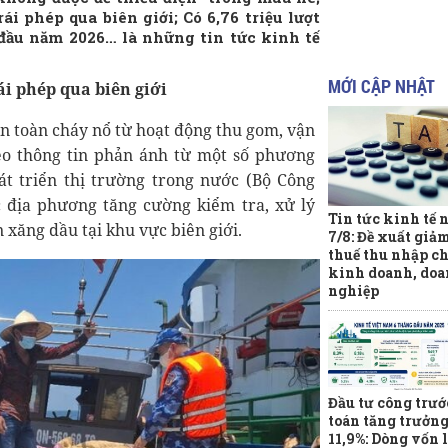
i phép qua biên giới; Có 6,76 triệu lượt
đầu năm 2026… là những tin tức kinh tế
MỚI CẬP NHẬT
ái phép qua biên giới
n toàn cháy nổ từ hoạt động thu gom, vận
eo thông tin phản ánh từ một số phương
át triển thị trường trong nước (Bộ Công
 địa phương tăng cường kiểm tra, xử lý
Tin tức kinh tế 
xăng dầu tại khu vực biên giới.
7/8: Đề xuất giả
thuế thu nhập ch
kinh doanh, do
nghiệp
Đầu tư công trướ
toán tăng trưởn
11,9%: Dòng vốn l