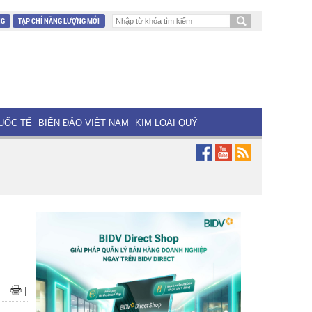
NG
TẠP CHÍ NĂNG LƯỢNG MỚI
UỐC TẾ
BIỂN ĐẢO VIỆT NAM
KIM LOẠI QUÝ
|