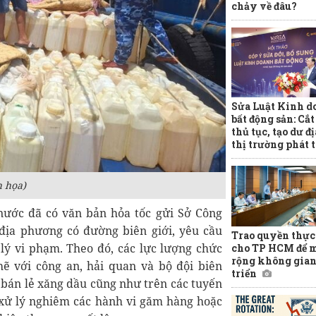
chảy về đâu?
Sửa Luật Kinh d
bất động sản: Cắ
thủ tục, tạo dư đ
thị trường phát 
 họa)
 nước đã có văn bản hỏa tốc gửi Sở Công
 địa phương có đường biên giới, yêu cầu
Trao quyền thực
 lý vi phạm. Theo đó, các lực lượng chức
cho TP HCM để 
rộng không gian
hẽ với công an, hải quan và bộ đội biên
triển
 bán lẻ xăng dầu cũng như trên các tuyến
 xử lý nghiêm các hành vi găm hàng hoặc