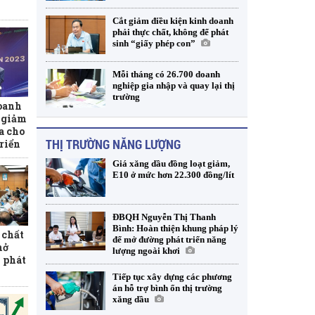
Cắt giảm điều kiện kinh doanh
phải thực chất, không để phát
sinh “giấy phép con”
Mỗi tháng có 26.700 doanh
nghiệp gia nhập và quay lại thị
trường
oanh
t giảm
ịa cho
THỊ TRƯỜNG NĂNG LƯỢNG
triển
Giá xăng dầu đồng loạt giảm,
E10 ở mức hơn 22.300 đồng/lít
ĐBQH Nguyễn Thị Thanh
Bình: Hoàn thiện khung pháp lý
 chất
để mở đường phát triển năng
mở
lượng ngoài khơi
 phát
Tiếp tục xây dựng các phương
án hỗ trợ bình ổn thị trường
xăng dầu