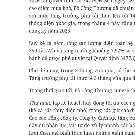
2026 tại Quyết định số 3477/QĐ-BCT ngày 28/1
cao điểm mùa khô, Bộ Công Thương đã chuẩn 
với mức tăng trưởng phụ tải điện lên tới 
thống điện quốc gia, trong tháng 4 này, tăng
cùng kỳ năm 2025.
Luỹ kế cả năm, tổng sản lượng điện toàn hệ
350 tỷ kWh và tăng trưởng khoảng 7,92% so v
hành đã được phê duyệt tại Quyết định 3477/
Cho đến nay, trong 3 tháng vừa qua, có thể 
Tăng trưởng phụ tải thực tế 3 tháng vừa qua 
Trong thời gian tới, Bộ Công Thương cũngsẽ th
Thứ nhất
, lập kế hoạch huy động tối ưu các n
(kể cả các thủy điện nhỏ) trong các giờ cao 
đạo các Tổng công ty, Công ty điện lực tăng c
đầy đủ nhân lực, vật tư để xử lý nhanh các bấ
lưới điện mà phải thực hiện ngừng giảm cung