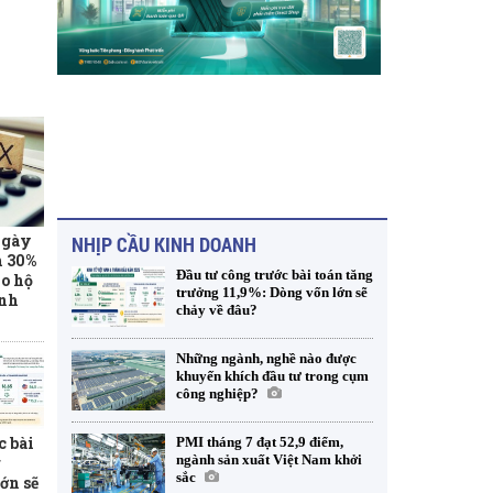
ngày
NHỊP CẦU KINH DOANH
m 30%
Đầu tư công trước bài toán tăng
o hộ
trưởng 11,9%: Dòng vốn lớn sẽ
anh
chảy về đâu?
Những ngành, nghề nào được
khuyến khích đầu tư trong cụm
công nghiệp?
c bài
PMI tháng 7 đạt 52,9 điểm,
ngành sản xuất Việt Nam khởi
g
sắc
ớn sẽ