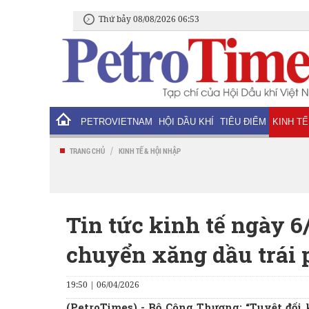
Thứ bảy 08/08/2026 06:53
PETROVIETNAM
HỘI DẦU KHÍ
TIÊU ĐIỂM
KINH TẾ
/
TRANG CHỦ
KINH TẾ & HỘI NHẬP
Tin tức kinh tế ngày 6/
chuyển xăng dầu trái 
19:50 | 06/04/2026
(PetroTimes) -
Bộ Công Thương: “Tuyệt đối 