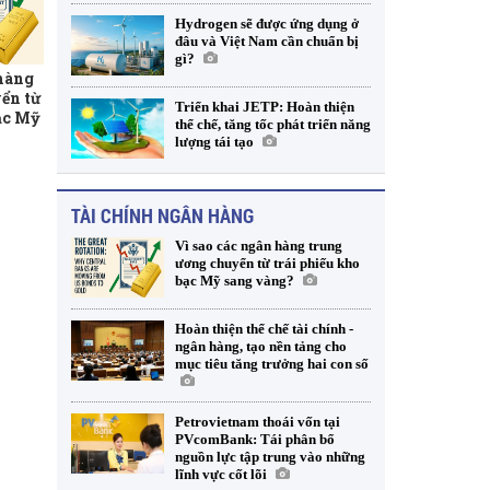
Hydrogen sẽ được ứng dụng ở
đâu và Việt Nam cần chuẩn bị
gì?
 hàng
ển từ
Triển khai JETP: Hoàn thiện
ạc Mỹ
thể chế, tăng tốc phát triển năng
lượng tái tạo
TÀI CHÍNH NGÂN HÀNG
Vì sao các ngân hàng trung
ương chuyển từ trái phiếu kho
bạc Mỹ sang vàng?
Hoàn thiện thể chế tài chính -
ngân hàng, tạo nền tảng cho
mục tiêu tăng trưởng hai con số
Petrovietnam thoái vốn tại
PVcomBank: Tái phân bổ
nguồn lực tập trung vào những
lĩnh vực cốt lõi