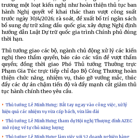
trương một loạt kiến nghị như hoàn thiện thủ tục ban
hành Nghị quyết về khai thác than vượt công suất
trước ngày 30/4/2026; rà soát, đề xuất bố trí ngân sách
bổ sung dự trữ xăng dầu quốc gia; xây dựng Nghị định
hướng dẫn Luật Dự trữ quốc gia trình Chính phủ đúng
thời hạn.
Thủ tướng giao các bộ, ngành chủ động xử lý các kiến
nghị theo thẩm quyền, báo cáo các vấn đề vượt thẩm
quyền; đồng thời giao Phó Thủ tướng Thường trực
Phạm Gia Túc trực tiếp chỉ đạo Bộ Công Thương hoàn
thiện chức năng, nhiệm vụ, tháo gỡ vướng mắc, thúc
đẩy các dự án chậm tiến độ và đẩy mạnh cắt giảm thủ
tục hành chính theo yêu cầu.
Thủ tướng Lê Minh Hưng: Bắt tay ngay vào công việc, xử lý
hiệu quả các nhiệm vụ vừa cấp bách, vừa lâu dài
Thủ tướng Lê Minh Hưng tham dự Hội nghị Thượng đỉnh AZEC
mở rộng về tự chủ năng lượng
Thủ tướng Lê Minh Hưng làm việc với 52 doanh nghiệp hàng