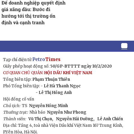
Để doanh nghiệp quyết định
giá xăng dầu: Bước đi
hướng tới thị trường ổn
định và cạnh tranh
Petro
Times
Tạp chí điện tử
Giấy phép hoạt động số:
50/GP-BTTTT ngày 10/2/2020
CƠ QUAN CHỦ QUẢN:
HỘI DẦU KHÍ VIỆT NAM
Tổng biên tập:
Phạm Thuận Thiên
Phó Tổng biên tập: -
Lê Hà Thanh Ngọc
- Lê Thị Hồng Anh
Hội đồng cố vấn
Chủ tịch:
TS
Nguyễn Hồng Minh
Thường trực:
Nhà báo
Nguyễn Như Phong
Thành viên:
Vũ Thị Chọn,
Nguyễn Hải Đường,
Lê Anh Chiến
Địa chỉ: Tầng 4, toà nhà Viện Dầu khí Việt Nam 167 Trung Kính,
P.Yên Hòa, Hà Nội.