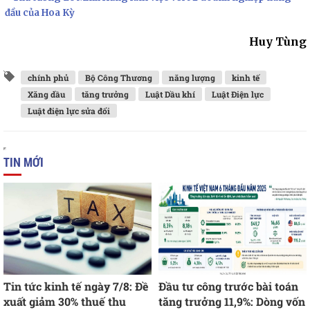
đầu của Hoa Kỳ
Huy Tùng
chính phủ
Bộ Công Thương
năng lượng
kinh tế
Xăng dầu
tăng trưởng
Luật Dầu khí
Luật Điện lực
Luật điện lực sửa đổi
TIN MỚI
Tin tức kinh tế ngày 7/8: Đề
Đầu tư công trước bài toán
xuất giảm 30% thuế thu
tăng trưởng 11,9%: Dòng vốn