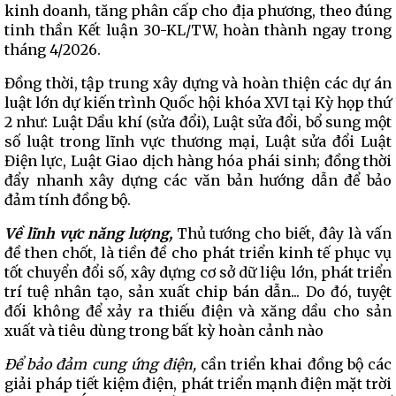
kinh doanh, tăng phân cấp cho địa phương, theo đúng
tinh thần Kết luận 30-KL/TW, hoàn thành ngay trong
tháng 4/2026.
Đồng thời, tập trung xây dựng và hoàn thiện các dự án
luật lớn dự kiến trình Quốc hội khóa XVI tại Kỳ họp thứ
2 như: Luật Dầu khí (sửa đổi), Luật sửa đổi, bổ sung một
số luật trong lĩnh vực thương mại, Luật sửa đổi Luật
Điện lực, Luật Giao dịch hàng hóa phái sinh; đồng thời
đẩy nhanh xây dựng các văn bản hướng dẫn để bảo
đảm tính đồng bộ.
Về lĩnh vực năng lượng,
Thủ tướng cho biết, đây là vấn
đề then chốt, là tiền đề cho phát triển kinh tế phục vụ
tốt chuyển đổi số, xây dựng cơ sở dữ liệu lớn, phát triển
trí tuệ nhân tạo, sản xuất chip bán dẫn... Do đó, tuyệt
đối không để xảy ra thiếu điện và xăng dầu cho sản
xuất và tiêu dùng trong bất kỳ hoàn cảnh nào
Để bảo đảm cung ứng điện,
cần triển khai đồng bộ các
giải pháp tiết kiệm điện, phát triển mạnh điện mặt trời