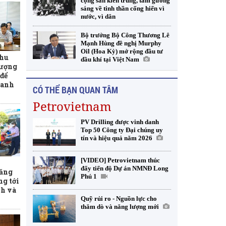
cộng sản kiên trung, tấm gương
sáng về tinh thần cống hiến vì
nước, vì dân
Bộ trưởng Bộ Công Thương Lê
Mạnh Hùng đề nghị Murphy
Oil (Hoa Kỳ) mở rộng đầu tư
thu
dầu khí tại Việt Nam
lượng
để
xanh
CÓ THỂ BẠN QUAN TÂM
Petrovietnam
PV Drilling được vinh danh
Top 50 Công ty Đại chúng uy
tín và hiệu quả năm 2026
[VIDEO] Petrovietnam thúc
đẩy tiến độ Dự án NMNĐ Long
xăng
Phú 1
ng tới
nh và
Quỹ rủi ro - Nguồn lực cho
thăm dò và năng lượng mới