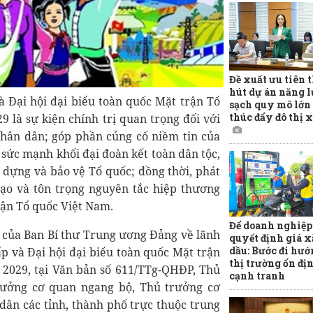
Đề xuất ưu tiên 
hút dự án năng 
à Đại hội đại biểu toàn quốc Mặt trận Tổ
sạch quy mô lớn 
thúc đẩy đô thị 
9 là sự kiện chính trị quan trọng đối với
nhân dân; góp phần củng cố niềm tin của
sức mạnh khối đại đoàn kết toàn dân tộc,
y dựng và bảo vệ Tổ quốc; đồng thời, phát
ạo và tôn trọng nguyên tắc hiệp thương
rận Tổ quốc Việt Nam.
Để doanh nghiệp
3 của Ban Bí thư Trung ương Đảng về lãnh
quyết định giá 
dầu: Bước đi hướ
p và Đại hội đại biểu toàn quốc Mặt trận
thị trường ổn đị
 2029, tại Văn bản số 611/TTg-QHĐP, Thủ
cạnh tranh
rưởng cơ quan ngang bộ, Thủ trưởng cơ
dân các tỉnh, thành phố trực thuộc trung