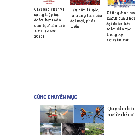
Giải báo chí “Vì
Lấy dân là gốc,
Khẳng định sứ
sự nghiệp Đại
là trung tâm của
mạnh của khối
đoàn kết toàn
đổi mới, phát
đại đoàn kết
dân tộc” lần thứ
triển
toàn dân tộc
XVII (2025-
trong kỷ
2026)
nguyên mới
CÙNG CHUYÊN MỤC
Quy định t
nước để cơ 