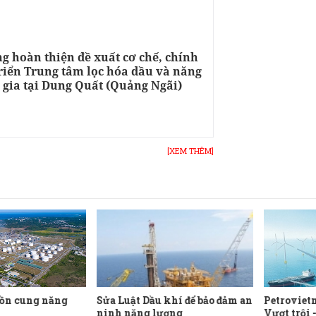
g hoàn thiện đề xuất cơ chế, chính
triển Trung tâm lọc hóa dầu và năng
 gia tại Dung Quất (Quảng Ngãi)
[XEM THÊM]
ồn cung năng
Sửa Luật Dầu khí để bảo đảm an
Petroviet
ninh năng lượng
Vượt trội 