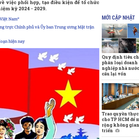
 việc phối hợp, tạo điều kiện để tổ chức
iệm kỳ 2024 - 2029.
MỚI CẬP NHẬT
 Việt Nam”
ng trực Chính phủ và Ủy ban Trung ương Mặt trận
 đoạn hiện nay
Quy định tiêu ch
phân loại doanh
nghiệp nhà nước
cấu lại vốn
Trao quyền thực
cho TP HCM để 
rộng không gian
triển