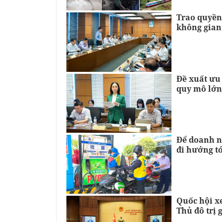
Trao quyền
không gian
Đề xuất ưu
quy mô lớn
Để doanh n
đi hướng tớ
Quốc hội xe
Thủ đô trị 