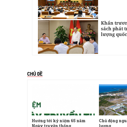
Khẩn trươn
sách phát 
lượng quốc
CHỦ ĐỀ
uyền
Hướng tới kỷ niệm 65 năm
Chủ động ngu
Ngày truyền thống
lượng