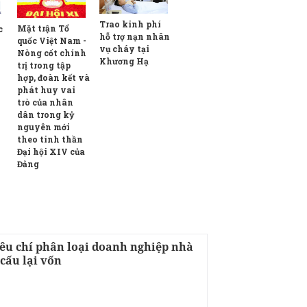
Trao kinh phí
Mặt trận Tổ
c
hỗ trợ nạn nhân
quốc Việt Nam -
vụ cháy tại
Nòng cốt chính
Khương Hạ
trị trong tập
hợp, đoàn kết và
phát huy vai
trò của nhân
dân trong kỷ
nguyên mới
theo tinh thần
Đại hội XIV của
Đảng
iêu chí phân loại doanh nghiệp nhà
cấu lại vốn