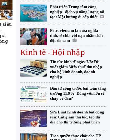
Phát triển Trung tâm công
nghiệp - dịch vụ năng lượng tái
tạo: Một hướng đi cấp thiết
t siêu
 -
Petrovietnam lan tỏa nghĩa
giá
tình, sẻ chia với nạn nhân chất
đồng
độc da cam
Kinh tế - Hội nhập
Tin tức kinh tế ngày 7/8: Đề
xuất giảm 30% thuế thu nhập
cho hộ kinh doanh, doanh
nghiệp
Đầu tư công trước bài toán tăng
trưởng 11,9%: Dòng vốn lớn sẽ
chảy về đâu?
Sửa Luật Kinh doanh bất động
sản: Cắt giảm thủ tục, tạo dư
địa cho thị trường phát triển
Trao quyền thực chất cho TP