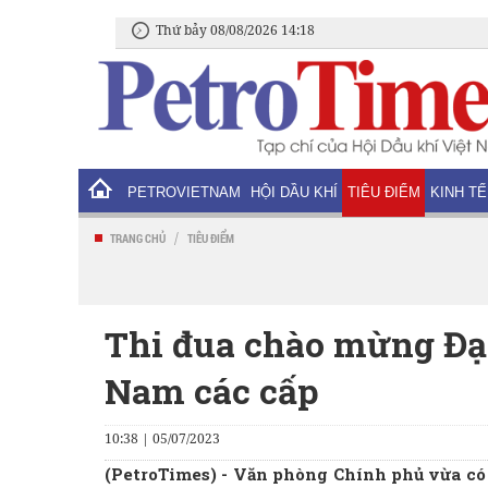
Thứ bảy 08/08/2026 14:18
PETROVIETNAM
HỘI DẦU KHÍ
TIÊU ĐIỂM
KINH TẾ
/
TRANG CHỦ
TIÊU ĐIỂM
Thi đua chào mừng Đại
Nam các cấp
10:38 | 05/07/2023
(PetroTimes) -
Văn phòng Chính phủ vừa có 