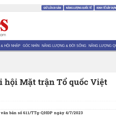
GIỮ LỬA DI SẢN
NĂNG LƯỢNG QUỐC TẾ
KINH TẾ XÂY DỰ
 & HỘI NHẬP
GÓC NHÌN
NĂNG LƯỢNG & ĐỜI SỐNG
NĂNG LƯỢNG Q
 hội Mặt trận Tổ quốc Việt
văn bản số 611/TTg-QHĐP ngày 4/7/2023