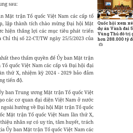
ung sau:
an Mặt trận Tổ quốc Việt Nam các cấp tổ
Quốc hội xem xé
ắp, lập thành tích chào mừng Đại hội Mặt
dự án Vành đai 5
c hiện thắng lợi các mục tiêu phát triển
Vùng Thủ đô trị 
ủa Chỉ thị số 22-CT/TW ngày 25/5/2023 của
hơn 288.000 tỷ 
t nhất theo thẩm quyền để Ủy ban Mặt trận
n Tổ quốc Việt Nam các cấp và Đại hội đại
ần thứ X, nhiệm kỳ 2024 - 2029 bảo đảm
ng tiến độ.
Ủy ban Trung ương Mặt trận Tổ quốc Việt
đạo các cơ quan đại diện Việt Nam ở nước
 ngoài hướng về Đại hội Mặt trận Tổ quốc
uốc Mặt trận Tổ quốc Việt Nam lần thứ X,
 thiệu nhân sự có uy tín, tâm huyết, trách
ia Ủy ban Mặt trận Tổ quốc Việt Nam các