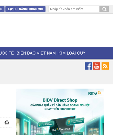
NG
TẠP CHÍ NĂNG LƯỢNG MỚI
UỐC TẾ
BIỂN ĐẢO VIỆT NAM
KIM LOẠI QUÝ
|