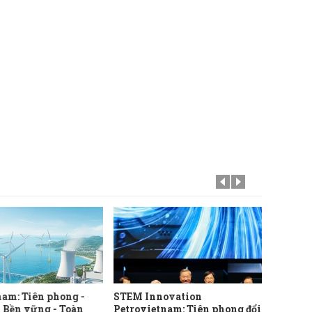
nam: Tiên phong -
STEM Innovation
Nói ít
- Bền vững - Toàn
Petrovietnam: Tiên phong đổi
nhiều 