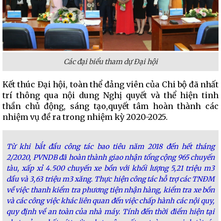
Các đại biểu tham dự Đại hội
Kết thúc Đại hội, toàn thể đảng viên của Chi bộ đã nhất
trí thông qua nội dung Nghị quyết và thể hiện tinh
thần chủ động, sáng tạo,quyết tâm hoàn thành các
nhiệm vụ đề ra trong nhiệm kỳ 2020-2025.
Từ khi bắt đầu công tác bao tiêu năm 2018 đến hết tháng
2/2020, PVNDB đã hoàn thành giao nhận tổng cộng 965 chuyến
tàu, xấp xỉ 4.500 chuyến xe bồn với khối lượng 5,21 triệu m3
dầu và 3,63 triệu m3 xăng. Thực hiện công tác hỗ trợ các TNĐM
về việc thanh kiểm tra phương tiện nhận hàng, kiểm tra xe bồn
và các công việc khác liên quan đến việc chấp hành các nội quy,
quy định về an toàn của nhà máy. Tính đến thời điểm hiện tại