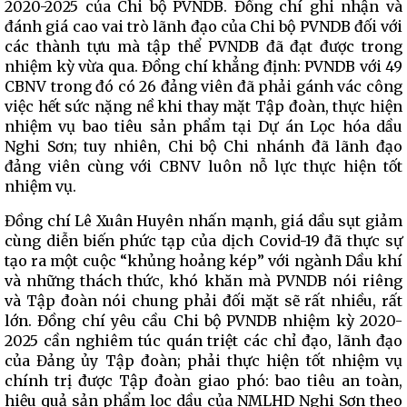
2020-2025 của Chi bộ PVNDB. Đồng chí ghi nhận và
đánh giá cao vai trò lãnh đạo của Chi bộ PVNDB đối với
các thành tựu mà tập thể PVNDB đã đạt được trong
nhiệm kỳ vừa qua. Đồng chí khẳng định: PVNDB với 49
CBNV trong đó có 26 đảng viên đã phải gánh vác công
việc hết sức nặng nề khi thay mặt Tập đoàn, thực hiện
nhiệm vụ bao tiêu sản phẩm tại Dự án Lọc hóa dầu
Nghi Sơn; tuy nhiên, Chi bộ Chi nhánh đã lãnh đạo
đảng viên cùng với CBNV luôn nỗ lực thực hiện tốt
nhiệm vụ.
Đồng chí Lê Xuân Huyên nhấn mạnh, giá dầu sụt giảm
cùng diễn biến phức tạp của dịch Covid-19 đã thực sự
tạo ra một cuộc “khủng hoảng kép” với ngành Dầu khí
và những thách thức, khó khăn mà PVNDB nói riêng
và Tập đoàn nói chung phải đối mặt sẽ rất nhiều, rất
lớn. Đồng chí yêu cầu Chi bộ PVNDB nhiệm kỳ 2020-
2025 cần nghiêm túc quán triệt các chỉ đạo, lãnh đạo
của Đảng ủy Tập đoàn; phải thực hiện tốt nhiệm vụ
chính trị được Tập đoàn giao phó: bao tiêu an toàn,
hiệu quả sản phẩm lọc dầu của NMLHD Nghi Sơn theo