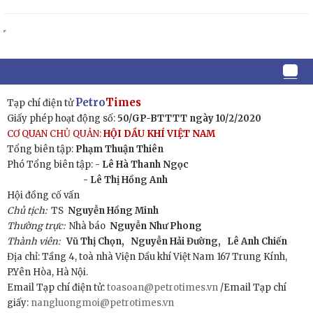
Petro
Times
Tạp chí điện tử
Giấy phép hoạt động số:
50/GP-BTTTT ngày 10/2/2020
CƠ QUAN CHỦ QUẢN:
HỘI DẦU KHÍ VIỆT NAM
Tổng biên tập:
Phạm Thuận Thiên
Phó Tổng biên tập: -
Lê Hà Thanh Ngọc
- Lê Thị Hồng Anh
Hội đồng cố vấn
Chủ tịch:
TS
Nguyễn Hồng Minh
Thường trực:
Nhà báo
Nguyễn Như Phong
Thành viên:
Vũ Thị Chọn,
Nguyễn Hải Đường,
Lê Anh Chiến
Địa chỉ: Tầng 4, toà nhà Viện Dầu khí Việt Nam 167 Trung Kính,
P.Yên Hòa, Hà Nội.
Email Tạp chí điện tử:
toasoan@petrotimes.vn
/Email Tạp chí
giấy:
nangluongmoi@petrotimes.vn