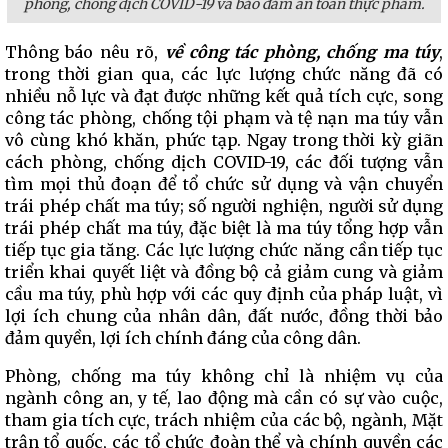
phòng, chống dịch COVID-19 và bảo đảm an toàn thực phẩm.
Thông báo nêu rõ,
về công tác phòng, chống ma túy
,
trong thời gian qua, các lực lượng chức năng đã có
nhiều nỗ lực và đạt được những kết quả tích cực, song
công tác phòng, chống tội phạm và tệ nạn ma túy vẫn
vô cùng khó khăn, phức tạp. Ngay trong thời kỳ giãn
cách phòng, chống dịch COVID-19, các đối tượng vẫn
tìm mọi thủ đoạn để tổ chức sử dụng và vận chuyển
trái phép chất ma túy; số người nghiện, người sử dụng
trái phép chất ma túy, đặc biệt là ma túy tổng hợp vẫn
tiếp tục gia tăng. Các lực lượng chức năng cần tiếp tục
triển khai quyết liệt và đồng bộ cả giảm cung và giảm
cầu ma túy, phù hợp với các quy định của pháp luật, vì
lợi ích chung của nhân dân, đất nước, đồng thời bảo
đảm quyền, lợi ích chính đáng của công dân.
Phòng, chống ma túy không chỉ là nhiệm vụ của
ngành công an, y tế, lao động mà cần có sự vào cuộc,
tham gia tích cực, trách nhiệm của các bộ, ngành, Mặt
trận tổ quốc, các tổ chức đoàn thể và chính quyền các