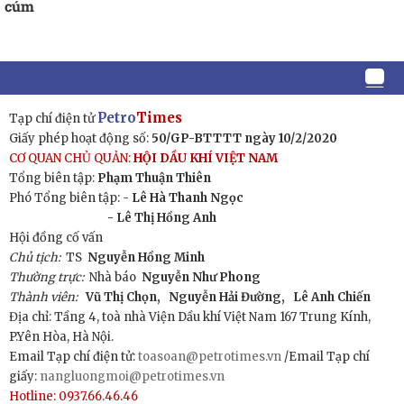
cúm
Petro
Times
Tạp chí điện tử
Giấy phép hoạt động số:
50/GP-BTTTT ngày 10/2/2020
CƠ QUAN CHỦ QUẢN:
HỘI DẦU KHÍ VIỆT NAM
Tổng biên tập:
Phạm Thuận Thiên
Phó Tổng biên tập: -
Lê Hà Thanh Ngọc
- Lê Thị Hồng Anh
Hội đồng cố vấn
Chủ tịch:
TS
Nguyễn Hồng Minh
Thường trực:
Nhà báo
Nguyễn Như Phong
Thành viên:
Vũ Thị Chọn,
Nguyễn Hải Đường,
Lê Anh Chiến
Địa chỉ: Tầng 4, toà nhà Viện Dầu khí Việt Nam 167 Trung Kính,
P.Yên Hòa, Hà Nội.
Email Tạp chí điện tử:
toasoan@petrotimes.vn
/Email Tạp chí
giấy:
nangluongmoi@petrotimes.vn
Hotline: 0937.66.46.46