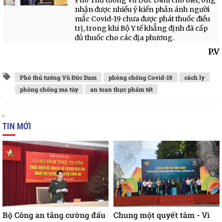
Phó Thủ tướng Vũ Đức Đam cho biết, ông
nhận được nhiều ý kiến phản ánh người
mắc Covid-19 chưa được phát thuốc điều
trị, trong khi Bộ Y tế khẳng định đã cấp
đủ thuốc cho các địa phương.
P.V
Phó thủ tướng Vũ Đức Đam
phòng chống Covid-19
cách ly
phòng chống ma túy
an toan thực phẩm tết
TIN MỚI
Bộ Công an tăng cường đấu
Chung một quyết tâm - Vì