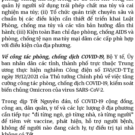
quản lý người sử dụng trái phép chất ma túy và cai
nghiện ma túy; (ii) Tổ chức quán triệt chuyên sâu và
chuẩn bị các điều kiện cần thiết để triển khai Luật
Phòng, chống ma túy và các văn bản hướng dẫn thi
hành; (iii) Kiện toàn Ban chỉ đạo phòng, chống AIDS và
phòng, chống tệ nạn ma túy mại dâm các cấp phù hợp
với điều kiện của địa phương.
Về công tác phòng, chống dịch COVID-19,
Bộ Y tế, Ủy
ban nhân dân các tỉnh, thành phố trực thuộc Trung
ương thực hiện nghiêm Công điện số 1745/CĐ-TTg
ngày 19/12/2021 của Thủ tướng Chính phủ về việc tăng
cường công tác phòng, chống dịch COVID-19, kiểm soát
biến chủng Omicron của virus SARS-CoV-2.
Trong dịp Tết Nguyên đán, tổ COVID-19 cộng đồng,
công an, dân quân, y tế và các lực lượng ở địa phương
cần tiếp tục “đi từng ngõ, gõ từng nhà, rà từng người”
để tiêm vét vaccine, phát hiện, hỗ trợ người bệnh,
không để người nào đang cách ly, tự điều trị tại nhà
không có Tết.