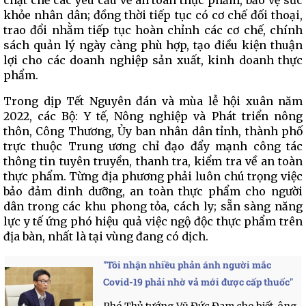
chặt chẽ các yêu cầu về an toàn thực phẩm, bảo vệ sức
khỏe nhân dân; đồng thời tiếp tục có cơ chế đối thoại,
trao đổi nhằm tiếp tục hoàn chỉnh các cơ chế, chính
sách quản lý ngày càng phù hợp, tạo điều kiện thuận
lợi cho các doanh nghiệp sản xuất, kinh doanh thực
phẩm.
Trong dịp Tết Nguyên đán và mùa lễ hội xuân năm
2022, các Bộ: Y tế, Nông nghiệp và Phát triển nông
thôn, Công Thương, Ủy ban nhân dân tỉnh, thành phố
trực thuộc Trung ương chỉ đạo đẩy mạnh công tác
thông tin tuyên truyền, thanh tra, kiểm tra về an toàn
thực phẩm. Từng địa phương phải luôn chú trọng việc
bảo đảm dinh dưỡng, an toàn thực phẩm cho người
dân trong các khu phong tỏa, cách ly; sẵn sàng năng
lực y tế ứng phó hiệu quả việc ngộ độc thực phẩm trên
địa bàn, nhất là tại vùng đang có dịch.
"Tôi nhận nhiều phản ánh người mắc
Covid-19 phải nhờ vả mới được cấp thuốc"