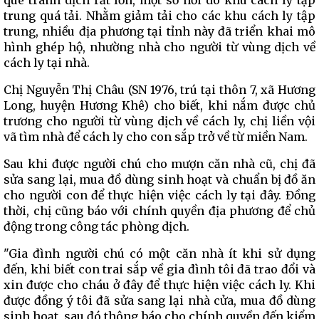
quê tránh dịch rất lớn, một số nơi do khu cách ly tập
trung quá tải. Nhằm giảm tải cho các khu cách ly tập
trung, nhiều địa phương tại tỉnh này đã triển khai mô
hình ghép hộ, nhường nhà cho người từ vùng dịch về
cách ly tại nhà.
Chị Nguyễn Thị Châu (SN 1976, trú tại thôn 7, xã Hương
Long, huyện Hương Khê) cho biết, khi nắm được chủ
trương cho người từ vùng dịch về cách ly, chị liền vội
vã tìm nhà để cách ly cho con sắp trở về từ miền Nam.
Sau khi được người chú cho mượn căn nhà cũ, chị đã
sửa sang lại, mua đồ dùng sinh hoạt và chuẩn bị đồ ăn
cho người con để thực hiện việc cách ly tại đây. Đồng
thời, chị cũng báo với chính quyền địa phương để chủ
động trong công tác phòng dịch.
"Gia đình người chú có một căn nhà ít khi sử dụng
đến, khi biết con trai sắp về gia đình tôi đã trao đổi và
xin được cho cháu ở đây để thực hiện việc cách ly. Khi
được đồng ý tôi đã sửa sang lại nhà cửa, mua đồ dùng
sinh hoạt, sau đó thông báo cho chính quyền đến kiểm