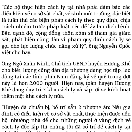
"Các hộ thực hiện cách ly tại nhà phải đảm bảo các
điều kiện về cơ sở vật chất, vệ sinh môi trường, đặc biệt
là tuân thủ các biện pháp cách ly theo quy định, chịu
trách nhiệm trước pháp luật nếu để lây lan dịch bệnh.
Bên cạnh đó, cộng đồng thôn xóm sẽ tham gia giám
sát, phát hiện công dân vi phạm quy định cách ly sẽ
gọi cho lực lượng chức năng xử lý", ông Nguyễn Quốc
Việt cho hay.
Ông Ngô Xuân Ninh, Chủ tịch UBND huyện Hương Khê
cho biết, lượng công dân địa phương đang học tập, lao
động tại các tỉnh phía Nam đăng ký về quê trong đợt
này là hơn 2.000 người. Hiện nay, toàn huyện Hương
Khê đang duy trì 3 khu cách ly và sắp tới sẽ kích hoạt
thêm một khu cách ly nữa.
"Huyện đã chuẩn bị, bố trí sẵn 2 phương án: Nếu gia
đình có điều kiện về cơ sở vật chất, thực hiện được dồn
hộ, nhường nhà để cho những người ở vùng dịch về
cách ly độc lập thì chúng tôi đã bố trí để cách ly tại