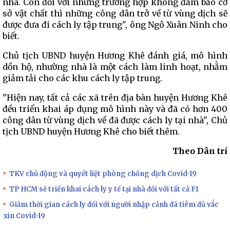
nhà. Còn đối với những trường hợp không đảm bảo cơ
sở vật chất thì những công dân trở về từ vùng dịch sẽ
được đưa đi cách ly tập trung", ông Ngô Xuân Ninh cho
biết.
Chủ tịch UBND huyện Hương Khê đánh giá, mô hình
dồn hộ, nhường nhà là một cách làm linh hoạt, nhằm
giảm tải cho các khu cách ly tập trung.
"Hiện nay, tất cả các xã trên địa bàn huyện Hương Khê
đều triển khai áp dụng mô hình này và đã có hơn 400
công dân từ vùng dịch về đã được cách ly tại nhà", Chủ
tịch UBND huyện Hương Khê cho biết thêm.
Theo Dân trí
TKV chủ động và quyết liệt phòng chống dịch Covid-19
TP HCM sẽ triển khai cách ly y tế tại nhà đối với tất cả F1
Giảm thời gian cách ly đối với người nhập cảnh đã tiêm đủ vắc
xin Covid-19