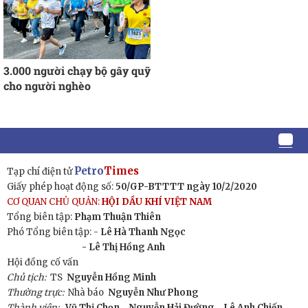
3.000 người chạy bộ gây quỹ
cho người nghèo
Petro
Times
Tạp chí điện tử
Giấy phép hoạt động số:
50/GP-BTTTT ngày 10/2/2020
CƠ QUAN CHỦ QUẢN:
HỘI DẦU KHÍ VIỆT NAM
Tổng biên tập:
Phạm Thuận Thiên
Phó Tổng biên tập: -
Lê Hà Thanh Ngọc
- Lê Thị Hồng Anh
Hội đồng cố vấn
Chủ tịch:
TS
Nguyễn Hồng Minh
Thường trực:
Nhà báo
Nguyễn Như Phong
Thành viên:
Vũ Thị Chọn,
Nguyễn Hải Đường,
Lê Anh Chiến