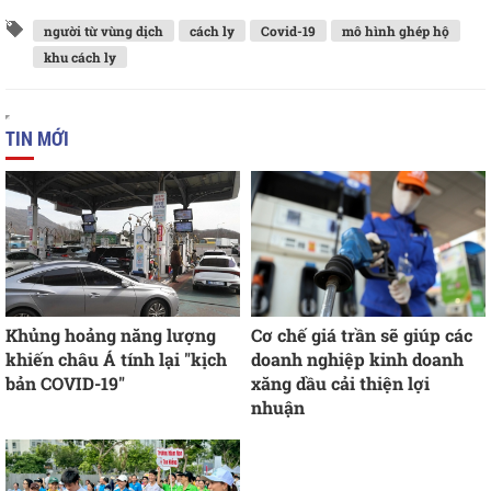
người từ vùng dịch
cách ly
Covid-19
mô hình ghép hộ
khu cách ly
TIN MỚI
Khủng hoảng năng lượng
Cơ chế giá trần sẽ giúp các
khiến châu Á tính lại "kịch
doanh nghiệp kinh doanh
bản COVID-19"
xăng dầu cải thiện lợi
nhuận