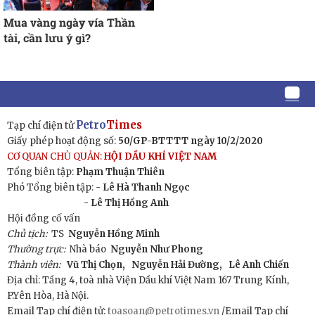
Mua vàng ngày vía Thần
tài, cần lưu ý gì?
Petro
Times
Tạp chí điện tử
Giấy phép hoạt động số:
50/GP-BTTTT ngày 10/2/2020
CƠ QUAN CHỦ QUẢN:
HỘI DẦU KHÍ VIỆT NAM
Tổng biên tập:
Phạm Thuận Thiên
Phó Tổng biên tập: -
Lê Hà Thanh Ngọc
- Lê Thị Hồng Anh
Hội đồng cố vấn
Chủ tịch:
TS
Nguyễn Hồng Minh
Thường trực:
Nhà báo
Nguyễn Như Phong
Thành viên:
Vũ Thị Chọn,
Nguyễn Hải Đường,
Lê Anh Chiến
Địa chỉ: Tầng 4, toà nhà Viện Dầu khí Việt Nam 167 Trung Kính,
P.Yên Hòa, Hà Nội.
Email Tạp chí điện tử:
toasoan@petrotimes.vn
/Email Tạp chí