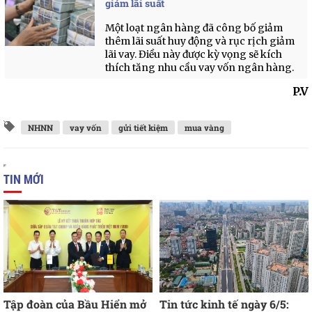
giảm lãi suất
Một loạt ngân hàng đã công bố giảm
thêm lãi suất huy động và rục rịch giảm
lãi vay. Điều này được kỳ vọng sẽ kích
thích tăng nhu cầu vay vốn ngân hàng.
P.V
NHNN
vay vốn
gửi tiết kiệm
mua vàng
TIN MỚI
Tập đoàn của Bầu Hiển mở
Tin tức kinh tế ngày 6/5: