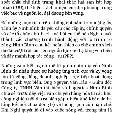
soát chặt chẽ tình trạng khai thác hải sản bất hợp
pháp (IUU), thể hiện trách nhiệm của địa phương trong
việc bảo vệ nguồn lợi đại dương bền vững.
Để những mục tiêu trên không chỉ nằm trên mặt giấy,
Tỉnh ủy Ninh Bình đã yêu cầu các cấp ủy, chính quyền
và các tổ chức chính trị - xã hội cụ thể hóa Nghị quyết
thành các chương trình hành động với lộ trình rõ
ràng. Ninh Bình cam kết hoàn thiện cơ chế chính sách
ưu đãi vượt trội, ưu tiên nguồn lực cho hạ tầng ven biển
và đẩy mạnh hợp tác công - tư (PPP).
Những cam kết mạnh mẽ từ phía chính quyền Ninh
Bình đã nhận được sự hưởng ứng tích cực và kỳ vọng
lớn từ cộng đồng doanh nghiệp trực tiếp hoạt động
trong lĩnh vực biển. Ông Nguyễn Văn Dân - Giám đốc
Công ty TNHH Vận tải biển và Logistics Ninh Bình
chia sẻ, trước đây, việc vận chuyển hàng hóa từ các khu
công nghiệp nội địa ra biển gặp nhiều khó khăn do hạ
tầng kết nối chưa đồng bộ và luồng lạch còn hạn chế.
Khi Nghị quyết 16 đi vào cuộc sống với trọng tâm là