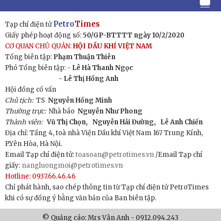
Petro
Times
Tạp chí điện tử
Giấy phép hoạt động số:
50/GP-BTTTT ngày 10/2/2020
CƠ QUAN CHỦ QUẢN:
HỘI DẦU KHÍ VIỆT NAM
Tổng biên tập:
Phạm Thuận Thiên
Phó Tổng biên tập: -
Lê Hà Thanh Ngọc
- Lê Thị Hồng Anh
Hội đồng cố vấn
Chủ tịch:
TS
Nguyễn Hồng Minh
Thường trực:
Nhà báo
Nguyễn Như Phong
Thành viên:
Vũ Thị Chọn,
Nguyễn Hải Đường,
Lê Anh Chiến
Địa chỉ: Tầng 4, toà nhà Viện Dầu khí Việt Nam 167 Trung Kính,
P.Yên Hòa, Hà Nội.
Email Tạp chí điện tử:
toasoan@petrotimes.vn
/Email Tạp chí
giấy:
nangluongmoi@petrotimes.vn
Hotline: 0937.66.46.46
Chỉ phát hành, sao chép thông tin từ Tạp chí điện tử PetroTimes
khi có sự đồng ý bằng văn bản của Ban biên tập.
© Quảng cáo: Mrs Vân Anh - 0912.094.243