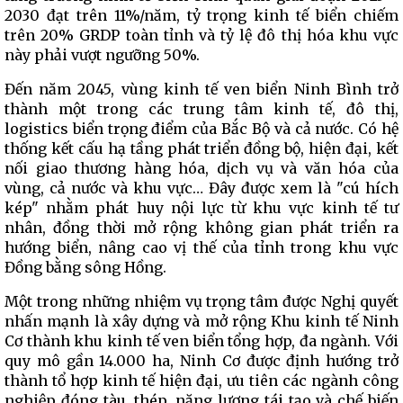
2030 đạt trên 11%/năm, tỷ trọng kinh tế biển chiếm
trên 20% GRDP toàn tỉnh và tỷ lệ đô thị hóa khu vực
này phải vượt ngưỡng 50%.
Đến năm 2045, vùng kinh tế ven biển Ninh Bình trở
thành một trong các trung tâm kinh tế, đô thị,
logistics biển trọng điểm của Bắc Bộ và cả nước. Có hệ
thống kết cấu hạ tầng phát triển đồng bộ, hiện đại, kết
nối giao thương hàng hóa, dịch vụ và văn hóa của
vùng, cả nước và khu vực… Đây được xem là "cú hích
kép" nhằm phát huy nội lực từ khu vực kinh tế tư
nhân, đồng thời mở rộng không gian phát triển ra
hướng biển, nâng cao vị thế của tỉnh trong khu vực
Đồng bằng sông Hồng.
Một trong những nhiệm vụ trọng tâm được Nghị quyết
nhấn mạnh là xây dựng và mở rộng Khu kinh tế Ninh
Cơ thành khu kinh tế ven biển tổng hợp, đa ngành. Với
quy mô gần 14.000 ha, Ninh Cơ được định hướng trở
thành tổ hợp kinh tế hiện đại, ưu tiên các ngành công
nghiệp đóng tàu, thép, năng lượng tái tạo và chế biến