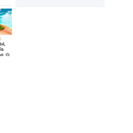
:
hế,
ển
ạo