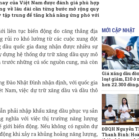
 nay của Việt Nam được đánh giá phù hợp
ằng về lâu dài cần từng bước mở rộng quy
ý tập trung để tăng khả năng ứng phó với
MỚI CẬP NHẬT
ới liên tục biến động do căng thẳng địa
g rủi ro khó lường từ các cuộc xung đột
g dầu quốc gia đang nhận được nhiều sự
ây dựng hệ thống dự trữ xăng dầu quy mô
n trước những cú sốc nguồn cung, mà còn
Giá xăng dầu đồ
loạt giảm, E10 ở
ng Đào Nhật Đình nhận định, với quốc gia
hơn 22.300 đồng/
t Nam, việc dự trữ xăng dầu và dầu thô
vẫn phải nhập khẩu xăng dầu phục vụ sản
g nghĩa với việc thị trường năng lượng
ế giới biến động. Nếu không có nguồn dự
ĐBQH Nguyễn T
ị động khi xảy ra khủng hoảng năng lượng,
Thanh Bình: Ho