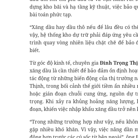
dựng kho bãi và hạ tầng kỹ thuật, việc bảo q
bài toán phức tạp.
“Xăng dầu hay dầu thô nếu để lâu đều có thể
vậy, hệ thống kho dự trữ phải đáp ứng yêu cầ
trình quay vòng nhiên liệu chặt chẽ để bảo
biết.
Từ góc độ kinh tế, chuyên gia
Đinh Trọng Th
xăng dầu là cần thiết để bảo đảm ổn định hoạ
tác động từ những biến động của thị trường 
Thịnh, trong bối cảnh thế giới tiềm ẩn nhiều
hoặc gián đoạn chuỗi cung ứng, nguồn dự t
trọng. Khi xảy ra khủng hoảng năng lượng, h
đoạn, khiến việc nhập khẩu xăng dầu trở nên k
“Trong những trường hợp như vậy, nếu không
gặp nhiều khó khăn. Vì vậy, việc nâng dần 
động hơn trước các cú sốc từ bên ngoài”, ông