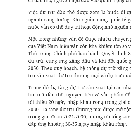
cả dầu thô, nguyên liệu đầu vào quan trọng c
Việc dự trữ dầu thô được xem là bước đi q
ngành năng lượng. Khi nguồn cung quốc tế g
nước vẫn có thể duy trì hoạt động nhờ nguồn 
Một trong những vấn đề được nhiều chuyên 
của Việt Nam hiện vẫn còn khá khiêm tốn so vớ
Thủ tướng Chính phủ ban hành Quyết định 8
dự trữ, cung ứng xăng dầu và khí đốt quốc 
2050. Theo quy hoạch, hệ thống dự trữ xăng 
trữ sản xuất, dự trữ thương mại và dự trữ quố
Trong đó, hạ tầng dự trữ sản xuất tại các n
lưu trữ dầu thô, nguyên liệu và sản phẩm để
tối thiểu 20 ngày nhập khẩu ròng trong giai 
2030. Hạ tầng dự trữ thương mại được mở rộng
trong giai đoạn 2021-2030, hướng tới tổng sứ
đáp ứng khoảng 30-35 ngày nhập khẩu ròng.