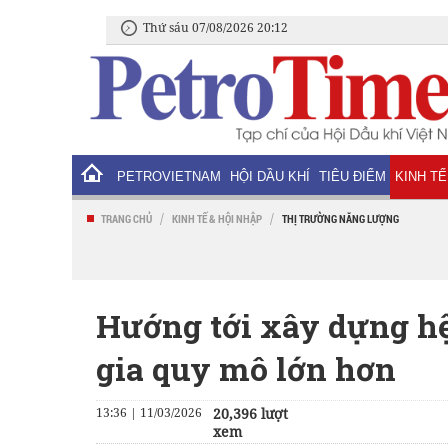
Thứ sáu 07/08/2026 20:12
PETROVIETNAM
HỘI DẦU KHÍ
TIÊU ĐIỂM
KINH TẾ
/
/
TRANG CHỦ
KINH TẾ & HỘI NHẬP
THỊ TRƯỜNG NĂNG LƯỢNG
Hướng tới xây dựng hệ
gia quy mô lớn hơn
13:36 | 11/03/2026
20,396 lượt
xem