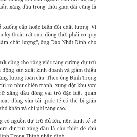
uản xăng dầu trong thời gian dài cũng là
 xuống cấp hoặc biến đổi chất lượng. Vì
u kỹ thuật rất cao, đồng thời phải có quy
 đảm chất lượng”, ông Đào Nhật Đình cho
ịnh
cũng cho rằng việc tăng cường dự trữ
t động sản xuất kinh doanh và giảm thiểu
năng lượng toàn cầu. Theo ông Đinh Trọng
 rủi ro như chiến tranh, xung đột khu vực
rữ xăng dầu đóng vai trò đặc biệt quan
oạt động vận tải quốc tế có thể bị gián
hó khăn và chi phí tăng cao.
 có nguồn dự trữ đủ lớn, nền kinh tế sẽ
mức dự trữ xăng dầu là cần thiết để chủ
 Đinh Trọng Thịnh nhận định.