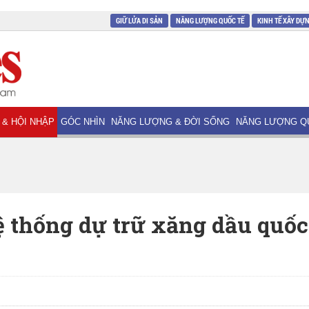
GIỮ LỬA DI SẢN
NĂNG LƯỢNG QUỐC TẾ
KINH TẾ XÂY DỰ
 & HỘI NHẬP
GÓC NHÌN
NĂNG LƯỢNG & ĐỜI SỐNG
NĂNG LƯỢNG Q
 thống dự trữ xăng dầu quốc