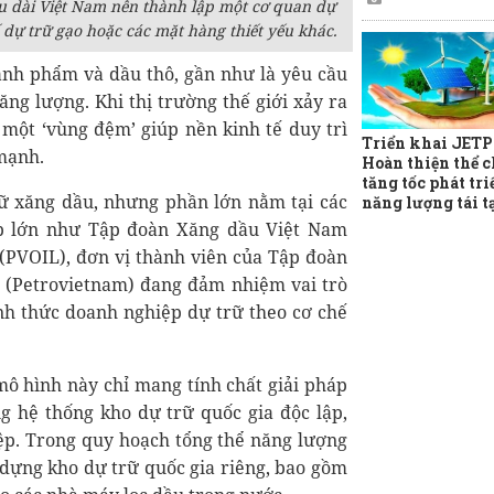
u dài Việt Nam nên thành lập một cơ quan dự
 dự trữ gạo hoặc các mặt hàng thiết yếu khác.
hành phẩm và dầu thô, gần như là yêu cầu
ng lượng. Khi thị trường thế giới xảy ra
 một ‘vùng đệm’ giúp nền kinh tế duy trì
Triển khai JETP
mạnh.
Hoàn thiện thể c
tăng tốc phát tri
rữ xăng dầu, nhưng phần lớn nằm tại các
năng lượng tái t
p lớn như Tập đoàn Xăng dầu Việt Nam
(PVOIL), đơn vị thành viên của Tập đoàn
 (Petrovietnam) đang đảm nhiệm vai trò
ình thức doanh nghiệp dự trữ theo cơ chế
mô hình này chỉ mang tính chất giải pháp
g hệ thống kho dự trữ quốc gia độc lập,
ệp. Trong quy hoạch tổng thể năng lượng
 dựng kho dự trữ quốc gia riêng, bao gồm