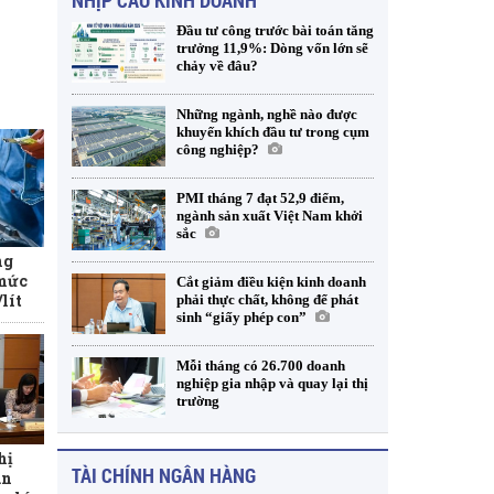
NHỊP CẦU KINH DOANH
Đầu tư công trước bài toán tăng
trưởng 11,9%: Dòng vốn lớn sẽ
chảy về đâu?
Những ngành, nghề nào được
khuyến khích đầu tư trong cụm
công nghiệp?
PMI tháng 7 đạt 52,9 điểm,
ngành sản xuất Việt Nam khởi
sắc
ng
 mức
Cắt giảm điều kiện kinh doanh
lít
phải thực chất, không để phát
sinh “giấy phép con”
Mỗi tháng có 26.700 doanh
nghiệp gia nhập và quay lại thị
trường
hị
TÀI CHÍNH NGÂN HÀNG
àn