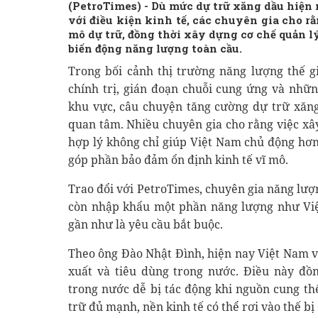
(PetroTimes) -
Dù mức dự trữ xăng dầu hiện
với điều kiện kinh tế, các chuyên gia cho r
mô dự trữ, đồng thời xây dựng cơ chế quản l
biến động năng lượng toàn cầu.
Trong bối cảnh thị trường năng lượng thế gi
chính trị, gián đoạn chuỗi cung ứng và nhữn
khu vực, câu chuyện tăng cường dự trữ xăn
quan tâm. Nhiều chuyên gia cho rằng việc x
hợp lý không chỉ giúp Việt Nam chủ động hơ
góp phần bảo đảm ổn định kinh tế vĩ mô.
Trao đổi với PetroTimes, chuyên gia năng lượ
còn nhập khẩu một phần năng lượng như Việ
gần như là yêu cầu bắt buộc.
Theo ông Đào Nhật Đình, hiện nay Việt Nam 
xuất và tiêu dùng trong nước. Điều này đồn
trong nước dễ bị tác động khi nguồn cung th
trữ đủ mạnh, nền kinh tế có thể rơi vào thế b