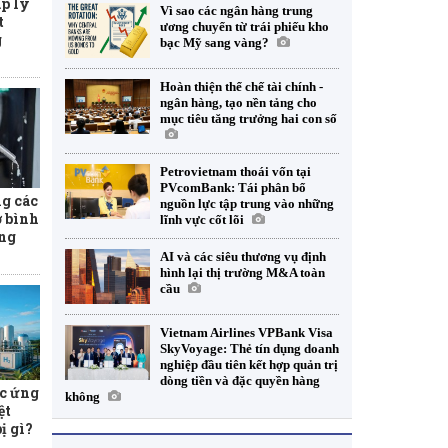
p lý
Vì sao các ngân hàng trung
t
ương chuyển từ trái phiếu kho
g
bạc Mỹ sang vàng?
Hoàn thiện thể chế tài chính -
ngân hàng, tạo nền tảng cho
mục tiêu tăng trưởng hai con số
Petrovietnam thoái vốn tại
PVcomBank: Tái phân bổ
ng các
nguồn lực tập trung vào những
ợ bình
lĩnh vực cốt lõi
ăng
AI và các siêu thương vụ định
hình lại thị trường M&A toàn
cầu
Vietnam Airlines VPBank Visa
SkyVoyage: Thẻ tín dụng doanh
nghiệp đầu tiên kết hợp quản trị
dòng tiền và đặc quyền hàng
c ứng
không
ệt
ị gì?