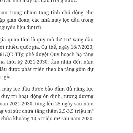
ho các nhà máy lọc dầu trong nước.
uan trọng nhằm tăng tính chủ động cho
ặp gián đoạn, các nhà máy lọc dầu trong
nguyên liệu dự trữ.
gia quan tâm là quy mô dự trữ xăng dầu
i nhiều quốc gia. Cụ thể, ngày 18/7/2023,
61/QĐ-TTg phê duyệt Quy hoạch hạ tầng
gia thời kỳ 2021-2030, tầm nhìn đến năm
dầu được phát triển theo ba tầng gồm dự
c gia.
hà máy lọc dầu được bảo đảm đủ năng lực
 duy trì hoạt động ổn định, tương đương
đoạn 2021-2030, tăng lên 25 ngày sau năm
 với sức chứa tăng thêm 2,5-3,5 triệu m³
c chứa khoảng 10,5 triệu m³ sau năm 2030,