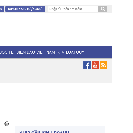
NG
TẠP CHÍ NĂNG LƯỢNG MỚI
UỐC TẾ
BIỂN ĐẢO VIỆT NAM
KIM LOẠI QUÝ
|