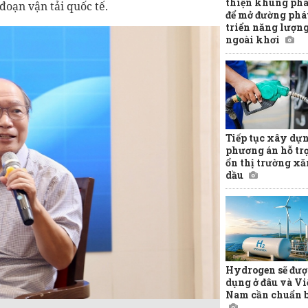
thiện khung phá
đoạn vận tải quốc tế.
để mở đường phá
triển năng lượn
ngoài khơi
Tiếp tục xây dự
phương án hỗ tr
ổn thị trường x
dầu
Hydrogen sẽ đượ
dụng ở đâu và Vi
Nam cần chuẩn b