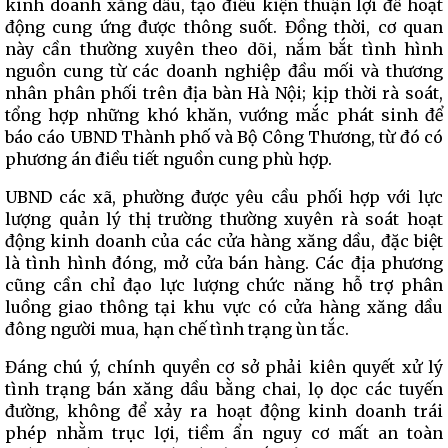
kinh doanh xăng dầu, tạo điều kiện thuận lợi để hoạt
động cung ứng được thông suốt. Đồng thời, cơ quan
này cần thường xuyên theo dõi, nắm bắt tình hình
nguồn cung từ các doanh nghiệp đầu mối và thương
nhân phân phối trên địa bàn Hà Nội; kịp thời rà soát,
tổng hợp những khó khăn, vướng mắc phát sinh để
báo cáo UBND Thành phố và Bộ Công Thương, từ đó có
phương án điều tiết nguồn cung phù hợp.
UBND các xã, phường được yêu cầu phối hợp với lực
lượng quản lý thị trường thường xuyên rà soát hoạt
động kinh doanh của các cửa hàng xăng dầu, đặc biệt
là tình hình đóng, mở cửa bán hàng. Các địa phương
cũng cần chỉ đạo lực lượng chức năng hỗ trợ phân
luồng giao thông tại khu vực có cửa hàng xăng dầu
đông người mua, hạn chế tình trạng ùn tắc.
Đáng chú ý, chính quyền cơ sở phải kiên quyết xử lý
tình trạng bán xăng dầu bằng chai, lọ dọc các tuyến
đường, không để xảy ra hoạt động kinh doanh trái
phép nhằm trục lợi, tiềm ẩn nguy cơ mất an toàn