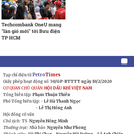
Techcombank OneU mang
"làn gió mới" tới Bưu điện
TP HCM
Petro
Times
Tạp chí điện tử
Giấy phép hoạt động số:
50/GP-BTTTT ngày 10/2/2020
CƠ QUAN CHỦ QUẢN:
HỘI DẦU KHÍ VIỆT NAM
Tổng biên tập:
Phạm Thuận Thiên
Phó Tổng biên tập: -
Lê Hà Thanh Ngọc
- Lê Thị Hồng Anh
Hội đồng cố vấn
Chủ tịch:
TS
Nguyễn Hồng Minh
Thường trực:
Nhà báo
Nguyễn Như Phong