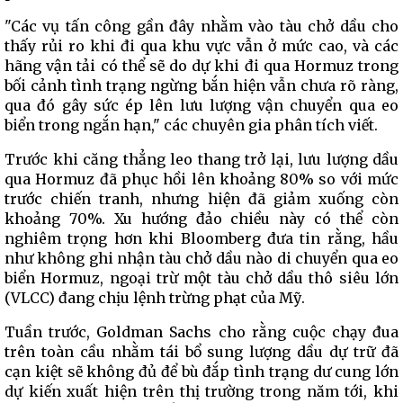
"Các vụ tấn công gần đây nhằm vào tàu chở dầu cho
thấy rủi ro khi đi qua khu vực vẫn ở mức cao, và các
hãng vận tải có thể sẽ do dự khi đi qua Hormuz trong
bối cảnh tình trạng ngừng bắn hiện vẫn chưa rõ ràng,
qua đó gây sức ép lên lưu lượng vận chuyển qua eo
biển trong ngắn hạn," các chuyên gia phân tích viết.
Trước khi căng thẳng leo thang trở lại, lưu lượng dầu
qua Hormuz đã phục hồi lên khoảng 80% so với mức
trước chiến tranh, nhưng hiện đã giảm xuống còn
khoảng 70%. Xu hướng đảo chiều này có thể còn
nghiêm trọng hơn khi Bloomberg đưa tin rằng, hầu
như không ghi nhận tàu chở dầu nào di chuyển qua eo
biển Hormuz, ngoại trừ một tàu chở dầu thô siêu lớn
(VLCC) đang chịu lệnh trừng phạt của Mỹ.
Tuần trước, Goldman Sachs cho rằng cuộc chạy đua
trên toàn cầu nhằm tái bổ sung lượng dầu dự trữ đã
cạn kiệt sẽ không đủ để bù đắp tình trạng dư cung lớn
dự kiến xuất hiện trên thị trường trong năm tới, khi