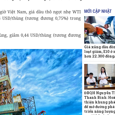
MỚI CẬP NHẬT
 giờ Việt Nam, giá dầu thô ngọt nhẹ WTI
6 USD/thùng (tương đương 0,75%) trong
hùng, giảm 0,44 USD/thùng (tương đương
Giá xăng dầu đồ
loạt giảm, E10 ở
hơn 22.300 đồng/
ĐBQH Nguyễn T
Thanh Bình: Ho
thiện khung phá
để mở đường phá
triển năng lượn