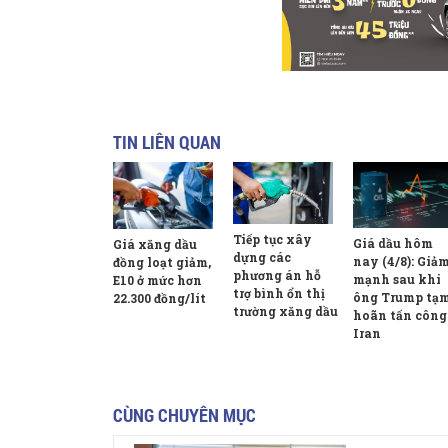
TIN LIÊN QUAN
Tiếp tục xây
Giá dầu hôm
Giá xăng dầu
dựng các
nay (4/8): Giả
đồng loạt giảm,
phương án hỗ
mạnh sau khi
E10 ở mức hơn
trợ bình ổn thị
ông Trump tạ
22.300 đồng/lít
trường xăng dầu
hoãn tấn công
Iran
CÙNG CHUYÊN MỤC