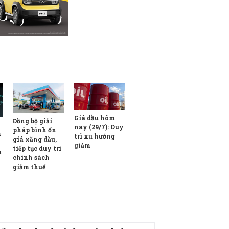
Giá dầu hôm
Đồng bộ giải
nay (29/7): Duy
pháp bình ổn
m
trì xu hướng
giá xăng dầu,
giảm
tiếp tục duy trì
m
chính sách
giảm thuế