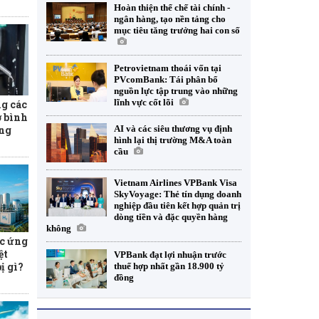
Hoàn thiện thể chế tài chính -
ngân hàng, tạo nền tảng cho
mục tiêu tăng trưởng hai con số
Petrovietnam thoái vốn tại
PVcomBank: Tái phân bổ
nguồn lực tập trung vào những
lĩnh vực cốt lõi
ng các
ợ bình
AI và các siêu thương vụ định
ăng
hình lại thị trường M&A toàn
cầu
Vietnam Airlines VPBank Visa
SkyVoyage: Thẻ tín dụng doanh
nghiệp đầu tiên kết hợp quản trị
dòng tiền và đặc quyền hàng
không
c ứng
ệt
VPBank đạt lợi nhuận trước
ị gì?
thuế hợp nhất gần 18.900 tỷ
đồng