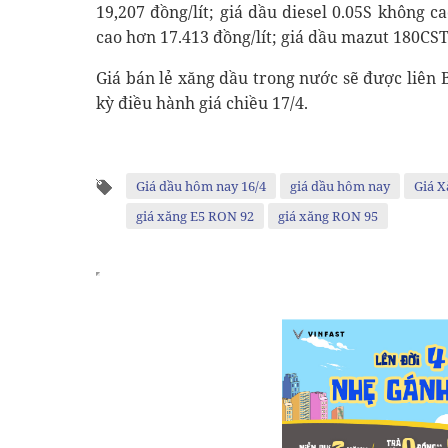
19,207 đồng/lít; giá dầu diesel 0.05S không 
cao hơn 17.413 đồng/lít; giá dầu mazut 180CST
Giá bán lẻ xăng dầu trong nước sẽ được liên 
kỳ điều hành giá chiều 17/4.
Giá dầu hôm nay 16/4
giá dầu hôm nay
Giá X
giá xăng E5 RON 92
giá xăng RON 95