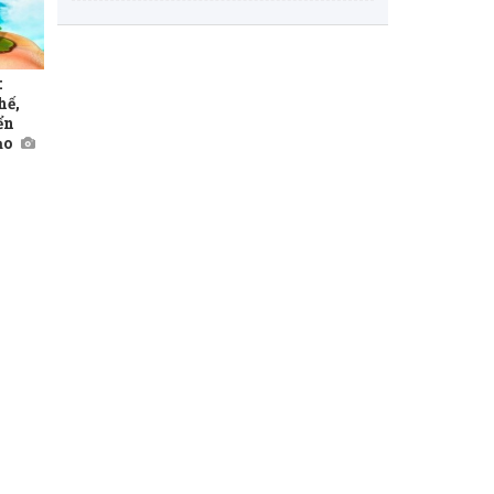
:
hế,
ển
ạo