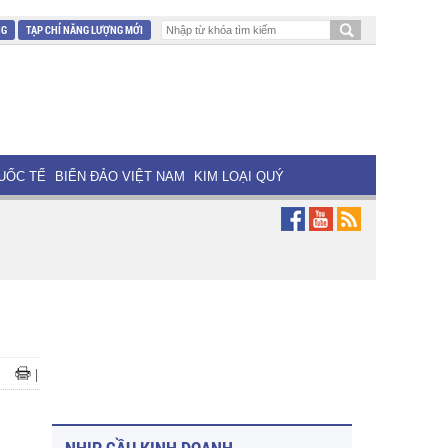
NG
TẠP CHÍ NĂNG LƯỢNG MỚI
UỐC TẾ
BIỂN ĐẢO VIỆT NAM
KIM LOẠI QUÝ
|