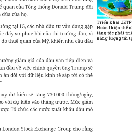
uế quan của Tổng thống Donald Trump đối
ả đũa của họ.
Triển khai JETP
rường tại IG, các nhà đầu tư vẫn đang gặp
Hoàn thiện thể c
tăng tốc phát tri
úc đẩy sự phục hồi của thị trường dầu, vì
năng lượng tái t
i do thuế quan của Mỹ, khiến nhu cầu dầu
hướng giảm giá của dầu vẫn tiếp diễn và
 ban đầu về việc chính quyền ông Trump sẽ
ẩn đối với dữ liệu kinh tế sắp tới có thể
".
ay dự kiến sẽ tăng 730.000 thùng/ngày,
so với dự kiến vào tháng trước. Mức giảm
được Tổ chức các nước xuất khẩu dầu mỏ
i London Stock Exchange Group cho rằng