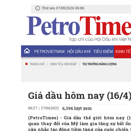
Thứ sáu 07/08/2026 06:08
PETROVIETNAM
HỘI DẦU KHÍ
TIÊU ĐIỂM
KINH TẾ
/
/
TRANG CHỦ
KINH TẾ & HỘI NHẬP
THỊ TRƯỜNG NĂNG LƯỢNG
Giá dầu hôm nay (16/4
08:27 | 17/04/2025
6,594 lượt xem
(PetroTimes) -
Giá dầu thế giới hôm nay (
quan thay đổi của Mỹ làm gia tăng sự bất ổn
cân nhắc tác động tiềm tàng của cuộc chiến