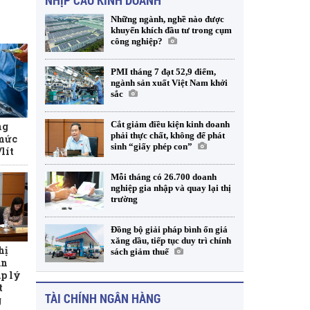
NHỊP CẦU KINH DOANH
Những ngành, nghề nào được
khuyến khích đầu tư trong cụm
công nghiệp?
PMI tháng 7 đạt 52,9 điểm,
ngành sản xuất Việt Nam khởi
sắc
Cắt giảm điều kiện kinh doanh
ng
phải thực chất, không để phát
 mức
sinh “giấy phép con”
lít
Mỗi tháng có 26.700 doanh
nghiệp gia nhập và quay lại thị
trường
Đồng bộ giải pháp bình ổn giá
xăng dầu, tiếp tục duy trì chính
hị
sách giảm thuế
àn
p lý
t
TÀI CHÍNH NGÂN HÀNG
g