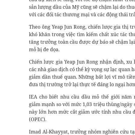
sản lượng dầu của Mỹ cũng sẽ chậm lại do th
với các đối tác thương mại và các động thái tr
Theo ông Yeap Jun Rong, chiến lược gia thị t
khó khăn trong việc tìm kiếm chất xúc tác th
tăng trưởng toàn cầu được dự báo sẽ chậm lạ
mỏ bị đe dọa.
Chiến lược gia Yeap Jun Rong nhận định, xu 
các nhà giao dịch có thể kỳ vọng sự lạc quan
giảm dần thuế quan. Những bất lợi vĩ mô tiềm 
đưa thị trường trở lại thực tế đáng lo ngại hơn
IEA cho biết nhu cầu dầu mỏ thế giới năm n
giảm mạnh so với mức 1,03 triệu thùng/ngày 
này lớn hơn mức cắt giảm ước tính nhu cầu 
(OPEC).
Imad Al-Khayyat, trưởng nhóm nghiên cứu tạ