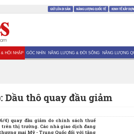
GIỮ LỬA DI SẢN
NĂNG LƯỢNG QUỐC TẾ
KINH TẾ XÂY DỰ
 & HỘI NHẬP
GÓC NHÌN
NĂNG LƯỢNG & ĐỜI SỐNG
NĂNG LƯỢNG Q
): Dầu thô quay đầu giảm
16/4) quay đầu giảm do chính sách thuế
 trên thị trường. Các nhà giao dịch đang
 thương mại Mỹ - Trung Quốc đối với tăng