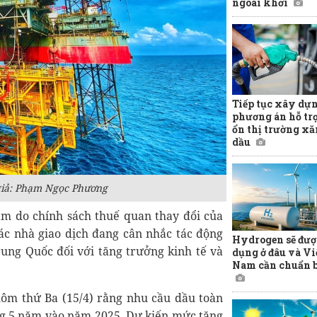
ngoài khơi
Tiếp tục xây dự
phương án hỗ tr
ổn thị trường x
dầu
giả: Phạm Ngọc Phương
ảm do chính sách thuế quan thay đổi của
Các nhà giao dịch đang cân nhắc tác động
Hydrogen sẽ đượ
ung Quốc đối với tăng trưởng kinh tế và
dụng ở đâu và Vi
Nam cần chuẩn b
hôm thứ Ba (15/4) rằng nhu cầu dầu toàn
ong 5 năm vào năm 2025. Dự kiến mức tăng