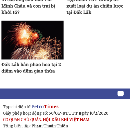
Minh Châu và con trai bị
xuất loạt dự án chiến lược
khởi tố?
tại Đắk Lắk
Đắk Lắk bắn pháo hoa tại 2
điểm vào đêm giao thừa
Petro
Times
Tạp chí điện tử
Giấy phép hoạt động số:
50/GP-BTTTT ngày 10/2/2020
CƠ QUAN CHỦ QUẢN:
HỘI DẦU KHÍ VIỆT NAM
Tổng biên tập:
Phạm Thuận Thiên