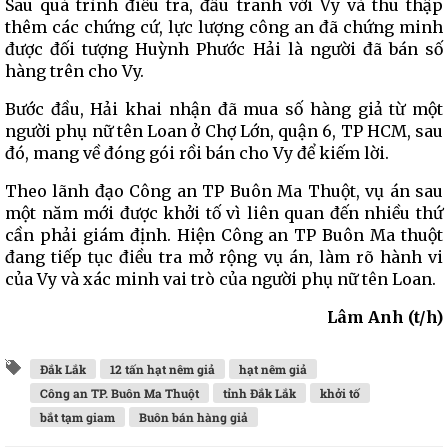
Sau quá trình điều tra, đấu tranh với Vy và thu thập
thêm các chứng cứ, lực lượng công an đã chứng minh
được đối tượng Huỳnh Phước Hải là người đã bán số
hàng trên cho Vy.
Bước đầu, Hải khai nhận đã mua số hàng giả từ một
người phụ nữ tên Loan ở Chợ Lớn, quận 6, TP HCM, sau
đó, mang về đóng gói rồi bán cho Vy để kiếm lời.
Theo lãnh đạo Công an TP Buôn Ma Thuột, vụ án sau
một năm mới được khởi tố vì liên quan đến nhiều thứ
cần phải giám định. Hiện Công an TP Buôn Ma thuột
đang tiếp tục điều tra mở rộng vụ án, làm rõ hành vi
của Vy và xác minh vai trò của người phụ nữ tên Loan.
Lâm Anh (t/h)
Đắk Lắk
12 tấn hạt nêm giả
hạt nêm giả
Công an TP. Buôn Ma Thuột
tỉnh Đắk Lắk
khởi tố
bắt tạm giam
Buôn bán hàng giả