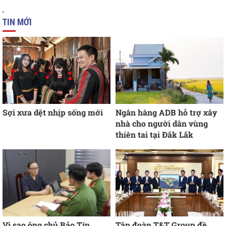
TIN MỚI
Sợi xưa dệt nhịp sống mới
Ngân hàng ADB hỗ trợ xây
nhà cho người dân vùng
thiên tai tại Đắk Lắk
Vì sao ông chủ Bảo Tín
Tập đoàn T&T Group đề