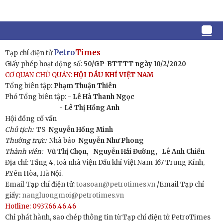
Petro
Times
Tạp chí điện tử
Giấy phép hoạt động số:
50/GP-BTTTT ngày 10/2/2020
CƠ QUAN CHỦ QUẢN:
HỘI DẦU KHÍ VIỆT NAM
Tổng biên tập:
Phạm Thuận Thiên
Phó Tổng biên tập: -
Lê Hà Thanh Ngọc
- Lê Thị Hồng Anh
Hội đồng cố vấn
Chủ tịch:
TS
Nguyễn Hồng Minh
Thường trực:
Nhà báo
Nguyễn Như Phong
Thành viên:
Vũ Thị Chọn,
Nguyễn Hải Đường,
Lê Anh Chiến
Địa chỉ: Tầng 4, toà nhà Viện Dầu khí Việt Nam 167 Trung Kính,
P.Yên Hòa, Hà Nội.
Email Tạp chí điện tử:
toasoan@petrotimes.vn
/Email Tạp chí
giấy:
nangluongmoi@petrotimes.vn
Hotline: 0937.66.46.46
Chỉ phát hành, sao chép thông tin từ Tạp chí điện tử PetroTimes