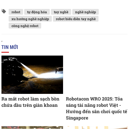
robot
tự động hóa
tay nghề
nghề nghiệp
xu hướng nghề nghiệp
robot biểu diễn tay nghề
công nghệ robot
TIN MỚI
Ra mắt robot làm sạch bồn
Robotacon WRO 2025: Tỏa
chứa dầu trên giàn khoan
sáng tài năng robot Việt -
Hướng đến sân chơi quốc tế
Singapore