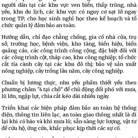
người dân tại các khu vực ven biển, thấp trũng, nhà
yếu, khu du lịch, các khu vực có nguy cơ sạt lở ngay
trong TP; cho học sinh nghỉ học theo kế hoạch và tổ
chức quản lý đảm bảo an toàn.
Hướng dẫn, chỉ đạo chằng chống, gia cố nhà cửa, trụ
sở, trường học, bệnh viện, kho tàng, biển hiệu, biển
quảng cáo, các công trình công cộng, đặc biệt đối với
các công trình cột, tháp cao, khu công nghiệp; tổ chức
cắt tỉa cành cây tại các khu đô thị; bảo vệ sản xuất
nông nghiệp, cây trồng lâu năm, cây công nghiệp.
Chuẩn bị lương thực, nhu yếu phấm thiết yếu theo
phương châm "4 tại chỗ" để chủ động đối phó với mưa,
lũ lớn, ngập lụt, chia cắt kéo dài nhiều ngày.
Triển khai các biện pháp đảm bảo an toàn hệ thống
điện, thông tin liên lạc, an toàn giao thông nhất là đi
lại khi có bão và khi mưa lũ; sẵn sàng lực lượng, vật tư
để cứu hộ, ứng cứu, khắc phục kịp thời các sự cố.