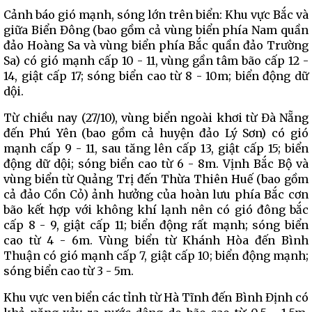
Cảnh báo gió mạnh, sóng lớn trên biển: Khu vực Bắc và
giữa Biển Đông (bao gồm cả vùng biển phía Nam quần
đảo Hoàng Sa và vùng biển phía Bắc quần đảo Trường
Sa) có gió mạnh cấp 10 - 11, vùng gần tâm bão cấp 12 -
14, giật cấp 17; sóng biển cao từ 8 - 10m; biển động dữ
dội.
Từ chiều nay (27/10), vùng biển ngoài khơi từ Đà Nẵng
đến Phú Yên (bao gồm cả huyện đảo Lý Sơn) có gió
mạnh cấp 9 - 11, sau tăng lên cấp 13, giật cấp 15; biển
động dữ dội; sóng biển cao từ 6 - 8m. Vịnh Bắc Bộ và
vùng biển từ Quảng Trị đến Thừa Thiên Huế (bao gồm
cả đảo Cồn Cỏ) ảnh hưởng của hoàn lưu phía Bắc cơn
bão kết hợp với không khí lạnh nên có gió đông bắc
cấp 8 - 9, giật cấp 11; biển động rất mạnh; sóng biển
cao từ 4 - 6m. Vùng biển từ Khánh Hòa đến Bình
Thuận có gió mạnh cấp 7, giật cấp 10; biển động mạnh;
sóng biển cao từ 3 - 5m.
Khu vực ven biển các tỉnh từ Hà Tĩnh đến Bình Định có