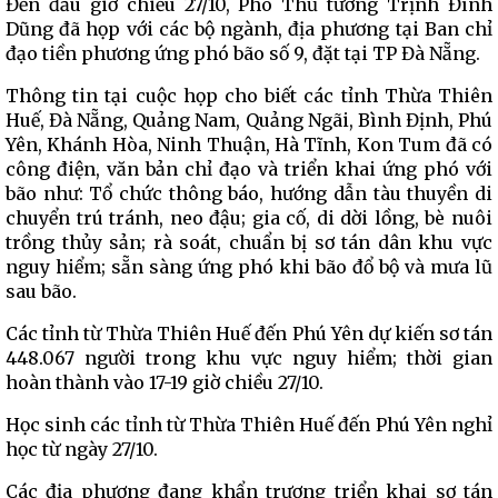
Đến đầu giờ chiều 27/10, Phó Thủ tướng Trịnh Đình
Dũng đã họp với các bộ ngành, địa phương tại Ban chỉ
đạo tiền phương ứng phó bão số 9, đặt tại TP Đà Nẵng.
Thông tin tại cuộc họp cho biết các tỉnh Thừa Thiên
Huế, Đà Nẵng, Quảng Nam, Quảng Ngãi, Bình Định, Phú
Yên, Khánh Hòa, Ninh Thuận, Hà Tĩnh, Kon Tum đã có
công điện, văn bản chỉ đạo và triển khai ứng phó với
bão như: Tổ chức thông báo, hướng dẫn tàu thuyền di
chuyển trú tránh, neo đậu; gia cố, di dời lồng, bè nuôi
trồng thủy sản; rà soát, chuẩn bị sơ tán dân khu vực
nguy hiểm; sẵn sàng ứng phó khi bão đổ bộ và mưa lũ
sau bão.
Các tỉnh từ Thừa Thiên Huế đến Phú Yên dự kiến sơ tán
448.067 người trong khu vực nguy hiểm; thời gian
hoàn thành vào 17-19 giờ chiều 27/10.
Học sinh các tỉnh từ Thừa Thiên Huế đến Phú Yên nghỉ
học từ ngày 27/10.
Các địa phương đang khẩn trương triển khai sơ tán