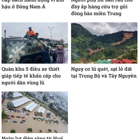
hậu ở Đông Nam Á
đầy ắp hàng cứu trợ gửi
đồng bào miền Trung
Quân khu 5 điều xe thiết
Nguy cơ lũ quét, sạt lở đất
giáp tiếp tế khẩn cấp cho
tại Trung Bộ và Tây Nguyên
người dân vùng lũ
Ngập lụt diện rộng từ Huế