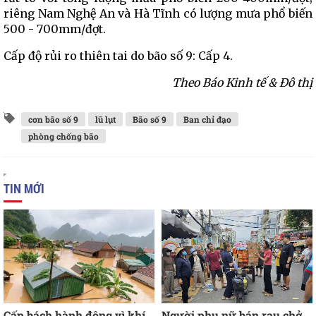
riêng Nam Nghệ An và Hà Tĩnh có lượng mưa phổ biến
500 - 700mm/đợt.
Cấp độ rủi ro thiên tai do bão số 9: Cấp 4.
Theo Báo Kinh tế & Đô thị
cơn bão số 9
lũ lụt
Bão số 9
Ban chỉ đạo
phòng chống bão
TIN MỚI
Cấp bách hành động vì khí
Người phụ nữ bán rau chở