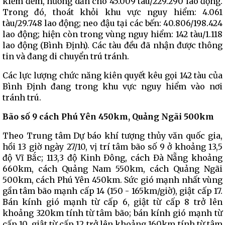
kiểm đếm, hướng dẫn cho 45.009 tàu/229.290 lao động.
Trong đó, thoát khỏi khu vực nguy hiểm: 4.061
tàu/29.748 lao động; neo đậu tại các bến: 40.806/198.424
lao động; hiện còn trong vùng nguy hiểm: 142 tàu/1.118
lao động (Bình Định). Các tàu đều đã nhận được thông
tin và đang di chuyển trú tránh.
Các lực lượng chức năng kiên quyết kêu gọi 142 tàu của
Bình Định đang trong khu vực nguy hiểm vào nơi
tránh trú.
Bão số 9 cách Phú Yên 450km, Quảng Ngãi 500km
Theo Trung tâm Dự báo khí tượng thủy văn quốc gia,
hồi 13 giờ ngày 27/10, vị trí tâm bão số 9 ở khoảng 13,5
độ Vĩ Bắc; 113,3 độ Kinh Đông, cách Đà Nẵng khoảng
660km, cách Quảng Nam 550km, cách Quảng Ngãi
500km, cách Phú Yên 450km. Sức gió mạnh nhất vùng
gần tâm bão mạnh cấp 14 (150 - 165km/giờ), giật cấp 17.
Bán kính gió mạnh từ cấp 6, giật từ cấp 8 trở lên
khoảng 320km tính từ tâm bão; bán kính gió mạnh từ
cấp 10, giật từ cấp 12 trở lên khoảng 160km tính từ tâm