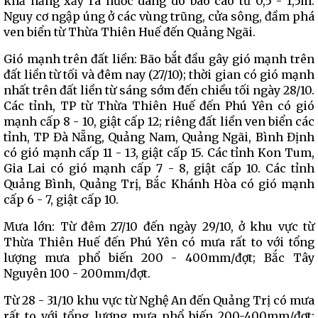
khả năng xảy ra nước dâng do bão cao từ 0,5 - 1,5m.
Nguy cơ ngập úng ở các vùng trũng, cửa sông, đầm phá
ven biển từ Thừa Thiên Huế đến Quảng Ngãi.
Gió mạnh trên đất liền: Bão bắt đầu gây gió mạnh trên
đất liền từ tối và đêm nay (27/10); thời gian có gió mạnh
nhất trên đất liền từ sáng sớm đến chiều tối ngày 28/10.
Các tỉnh, TP từ Thừa Thiên Huế đến Phú Yên có gió
mạnh cấp 8 - 10, giật cấp 12; riêng đất liền ven biển các
tỉnh, TP Đà Nẵng, Quảng Nam, Quảng Ngãi, Bình Định
có gió mạnh cấp 11 - 13, giật cấp 15. Các tỉnh Kon Tum,
Gia Lai có gió mạnh cấp 7 - 8, giật cấp 10. Các tỉnh
Quảng Bình, Quảng Trị, Bắc Khánh Hòa có gió mạnh
cấp 6 - 7, giật cấp 10.
Mưa lớn: Từ đêm 27/10 đến ngày 29/10, ở khu vực từ
Thừa Thiên Huế đến Phú Yên có mưa rất to với tổng
lượng mưa phổ biến 200 - 400mm/đợt; Bắc Tây
Nguyên 100 - 200mm/đợt.
Từ 28 - 31/10 khu vực từ Nghệ An đến Quảng Trị có mưa
rất to với tổng lượng mưa phổ biến 200-400mm/đợt;