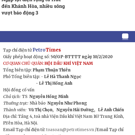
đến Khánh Hòa, nhiều sông
vượt báo động 3
Petro
Times
Tạp chí điện tử
Giấy phép hoạt động số:
50/GP-BTTTT ngày 10/2/2020
CƠ QUAN CHỦ QUẢN:
HỘI DẦU KHÍ VIỆT NAM
Tổng biên tập:
Phạm Thuận Thiên
Phó Tổng biên tập: -
Lê Hà Thanh Ngọc
- Lê Thị Hồng Anh
Hội đồng cố vấn
Chủ tịch:
TS
Nguyễn Hồng Minh
Thường trực:
Nhà báo
Nguyễn Như Phong
Thành viên:
Vũ Thị Chọn,
Nguyễn Hải Đường,
Lê Anh Chiến
Địa chỉ: Tầng 4, toà nhà Viện Dầu khí Việt Nam 167 Trung Kính,
P.Yên Hòa, Hà Nội.
Email Tạp chí điện tử:
toasoan@petrotimes.vn
/Email Tạp chí