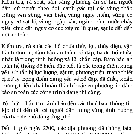
Kiểm tra, rà soát, sẵn sàng phương án sơ tán người
dân, cử người theo dõi, canh gác tại các vùng thấp
trũng ven sông, ven biển, vùng nguy hiểm, vùng có
nguy cơ sạt lở, vùng ngập sâu, ngầm tràn, nước chảy
xiết, chia cắt, nguy cơ cao xảy ra lũ quét, sạt lở đất đến
nơi an toàn.
Kiểm tra, rà soát các hồ chứa thủy lợi, thủy điện, vận
hành đón lũ; đảm bảo an toàn hồ đập, hạ du hồ chứa,
nhất là trong tình huống xả lũ khẩn cấp. Đảm bảo an
toàn hệ thống đê biển, đặc biệt là các trọng điểm xung
yếu. Chuẩn bị lực lượng, vật tư, phương tiện, trang thiết
bị xử lý trọng điểm xung yếu về hồ đập, đê điều, khẩn
trương triển khai hoàn thành hoặc có phương án đảm
bảo an toàn các công trình đang thi công.
Tổ chức nhắn tin cảnh báo đến các thuê bao, thông tin
kịp thời đến tất cả người dân trong vùng ảnh hưởng
của bão để chủ động ứng phó.
Đến 11 giờ ngày 27/10, các địa phương đã thông báo,