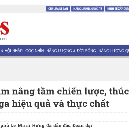
GIỮ LỬA DI SẢN
NĂNG LƯỢNG QUỐC TẾ
KINH TẾ XÂY DỰ
 & HỘI NHẬP
GÓC NHÌN
NĂNG LƯỢNG & ĐỜI SỐNG
NĂNG LƯỢNG Q
m nâng tầm chiến lược, thúc
a hiệu quả và thực chất
 phủ Lê Minh Hưng đã dẫn đầu Đoàn đại