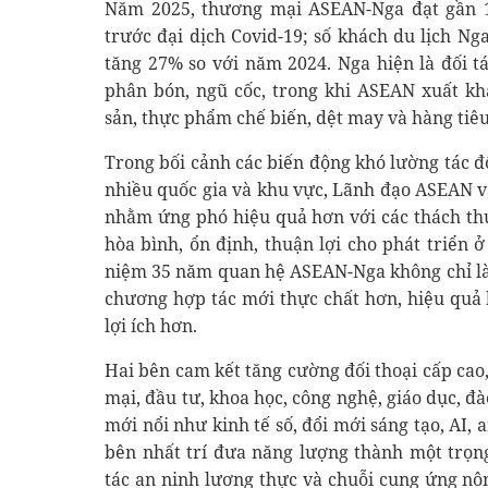
Năm 2025, thương mại ASEAN-Nga đạt gần 18
trước đại dịch Covid-19; số khách du lịch Ng
tăng 27% so với năm 2024. Nga hiện là đối 
phân bón, ngũ cốc, trong khi ASEAN xuất kh
sản, thực phẩm chế biến, dệt may và hàng tiê
Trong bối cảnh các biến động khó lường tác đ
nhiều quốc gia và khu vực, Lãnh đạo ASEAN v
nhằm ứng phó hiệu quả hơn với các thách th
hòa bình, ổn định, thuận lợi cho phát triển 
niệm 35 năm quan hệ ASEAN-Nga không chỉ là 
chương hợp tác mới thực chất hơn, hiệu quả 
lợi ích hơn.
Hai bên cam kết tăng cường đối thoại cấp cao
mại, đầu tư, khoa học, công nghệ, giáo dục, đ
mới nổi như kinh tế số, đổi mới sáng tạo, AI,
bên nhất trí đưa năng lượng thành một trọn
tác an ninh lương thực và chuỗi cung ứng nô