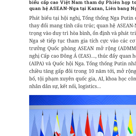
biểu cấp cao Việt Nam tham dự Phiên họp t
quan hệ ASEAN-Nga tại Kazan, Liên bang N
Phát biểu tại hội nghị, Tổng thống Nga Putin
thay đổi mang tính cấu trúc; quan hệ ASEAN-
trọng vào duy trì hòa bình, ổn định và phát tr
Nga sẽ tiếp tục tham gia tích cực vào các 
trưởng Quốc phòng ASEAN mở rộng (ADMM+)
nghị Cấp cao Đông Á (EAS)…, thúc đẩy quan h
(AIPA) và Quốc hội Nga. Tổng thống Putin n
chiều tăng gấp đôi trong 10 năm tới, mở rộn
bố, tội phạm xuyên quốc gia, AI, khoa học cô
nhân dân sự, kết nối, logistics…