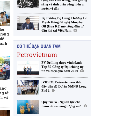
cộng sản kiên trung, tấm gương
sáng về tinh thần cống hiến vì
nước, vì dân
Bộ trưởng Bộ Công Thương Lê
Mạnh Hùng đề nghị Murphy
Oil (Hoa Kỳ) mở rộng đầu tư
thu
dầu khí tại Việt Nam
lượng
để
xanh
CÓ THỂ BẠN QUAN TÂM
Petrovietnam
PV Drilling được vinh danh
Top 50 Công ty Đại chúng uy
tín và hiệu quả năm 2026
[VIDEO] Petrovietnam thúc
đẩy tiến độ Dự án NMNĐ Long
xăng
Phú 1
ng tới
nh và
Quỹ rủi ro - Nguồn lực cho
thăm dò và năng lượng mới