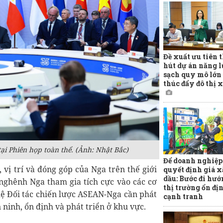
Đề xuất ưu tiên 
hút dự án năng 
sạch quy mô lớn 
thúc đẩy đô thị 
ại Phiên họp toàn thể. (Ảnh: Nhật Bắc)
Để doanh nghiệp
 vị trí và đóng góp của Nga trên thế giới
quyết định giá 
dầu: Bước đi hướ
nghênh Nga tham gia tích cực vào các cơ
thị trường ổn đị
hệ Đối tác chiến lược ASEAN-Nga cần phát
cạnh tranh
 ninh, ổn định và phát triển ở khu vực.