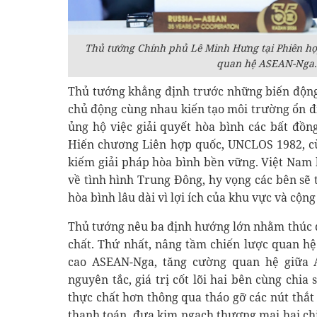
Thủ tướng Chính phủ Lê Minh Hưng tại Phiên họ
quan hệ ASEAN-Nga. 
Thủ tướng khẳng định trước những biến động
chủ động cùng nhau kiến tạo môi trường ổn đ
ủng hộ việc giải quyết hòa bình các bất đồng
Hiến chương Liên hợp quốc, UNCLOS 1982, cù
kiếm giải pháp hòa bình bền vững. Việt Nam
về tình hình Trung Đông, hy vọng các bên sẽ 
hòa bình lâu dài vì lợi ích của khu vực và cộng
Thủ tướng nêu ba định hướng lớn nhằm thúc 
chất. Thứ nhất, nâng tầm chiến lược quan hệ
cao ASEAN-Nga, tăng cường quan hệ giữa 
nguyên tắc, giá trị cốt lõi hai bên cùng chia
thực chất hơn thông qua tháo gỡ các nút thắt v
thanh toán, đưa kim ngạch thương mại hai ch