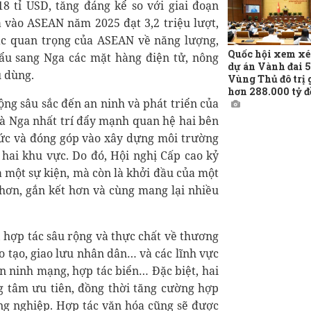
 tỉ USD, tăng đáng kể so với giai đoạn
a vào ASEAN năm 2025 đạt 3,2 triệu lượt,
tác quan trọng của ASEAN về năng lượng,
Quốc hội xem xé
ẩu sang Nga các mặt hàng điện tử, nông
dự án Vành đai 5
u dùng.
Vùng Thủ đô trị 
hơn 288.000 tỷ 
ộng sâu sắc đến an ninh và phát triển của
à Nga nhất trí đẩy mạnh quan hệ hai bên
ức và đóng góp vào xây dựng môi trường
ở hai khu vực. Do đó, Hội nghị Cấp cao kỷ
một sự kiện, mà còn là khởi đầu của một
hơn, gắn kết hơn và cùng mang lại nhiều
, hợp tác sâu rộng và thực chất về thương
ào tạo, giao lưu nhân dân… và các lĩnh vực
 an ninh mạng, hợp tác biển… Đặc biệt, hai
g tâm ưu tiên, đồng thời tăng cường hợp
ng nghiệp. Hợp tác văn hóa cũng sẽ được