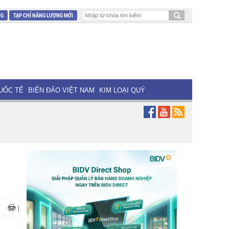
NG
TẠP CHÍ NĂNG LƯỢNG MỚI
UỐC TẾ
BIỂN ĐẢO VIỆT NAM
KIM LOẠI QUÝ
|