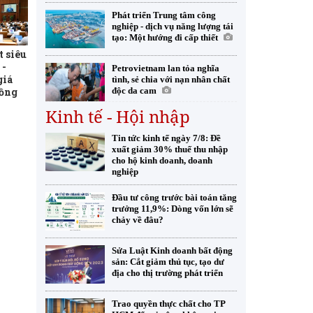
Phát triển Trung tâm công
nghiệp - dịch vụ năng lượng tái
tạo: Một hướng đi cấp thiết
t siêu
 -
Petrovietnam lan tỏa nghĩa
giá
tình, sẻ chia với nạn nhân chất
đồng
độc da cam
Kinh tế - Hội nhập
Tin tức kinh tế ngày 7/8: Đề
xuất giảm 30% thuế thu nhập
cho hộ kinh doanh, doanh
nghiệp
Đầu tư công trước bài toán tăng
trưởng 11,9%: Dòng vốn lớn sẽ
chảy về đâu?
Sửa Luật Kinh doanh bất động
sản: Cắt giảm thủ tục, tạo dư
địa cho thị trường phát triển
Trao quyền thực chất cho TP