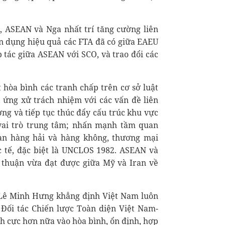
, ASEAN và Nga nhất trí tăng cường liên
n dụng hiệu quả các FTA đã có giữa EAEU
 tác giữa ASEAN với SCO, và trao đổi các
t hòa bình các tranh chấp trên cơ sở luật
 ứng xử trách nhiệm với các vấn đề liên
ng và tiếp tục thúc đẩy cấu trúc khu vực
vai trò trung tâm; nhấn mạnh tầm quan
oàn hàng hải và hàng không, thương mại
c tế, đặc biệt là UNCLOS 1982. ASEAN và
 thuận vừa đạt được giữa Mỹ và Iran về
ủ Lê Minh Hưng khẳng định Việt Nam luôn
 Đối tác Chiến lược Toàn diện Việt Nam-
ch cực hơn nữa vào hòa bình, ổn định, hợp