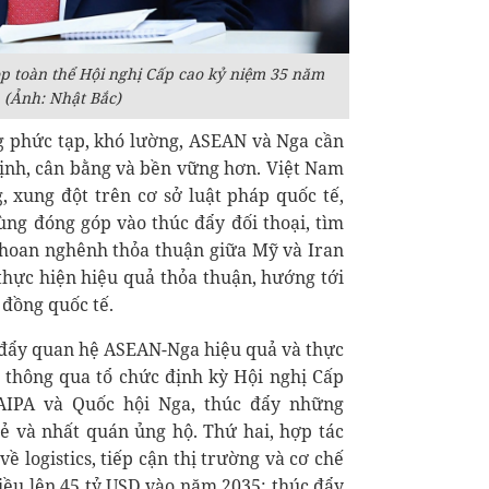
p toàn thể Hội nghị Cấp cao kỷ niệm 35 năm
(Ảnh: Nhật Bắc)
 phức tạp, khó lường, ASEAN và Nga cần
ịnh, cân bằng và bền vững hơn. Việt Nam
, xung đột trên cơ sở luật pháp quốc tế,
ng đóng góp vào thúc đẩy đối thoại, tìm
 hoan nghênh thỏa thuận giữa Mỹ và Iran
thực hiện hiệu quả thỏa thuận, hướng tới
 đồng quốc tế.
đẩy quan hệ ASEAN-Nga hiệu quả và thực
 thông qua tổ chức định kỳ Hội nghị Cấp
AIPA và Quốc hội Nga, thúc đẩy những
 sẻ và nhất quán ủng hộ. Thứ hai, hợp tác
ề logistics, tiếp cận thị trường và cơ chế
iều lên 45 tỷ USD vào năm 2035; thúc đẩy