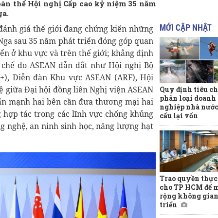
oàn thể Hội nghị Cấp cao kỷ niệm 35 năm
ga.
MỚI CẬP NHẬT
 đánh giá thế giới đang chứng kiến những
Nga sau 35 năm phát triển đóng góp quan
iển ở khu vực và trên thế giới; khẳng định
cơ chế do ASEAN dẫn dắt như Hội nghị Bộ
, Diễn đàn Khu vực ASEAN (ARF), Hội
ệ giữa Đại hội đồng liên Nghị viện ASEAN
Quy định tiêu ch
phân loại doanh
hấn mạnh hai bên cần đưa thương mại hai
nghiệp nhà nước
g hợp tác trong các lĩnh vực chống khủng
cấu lại vốn
ng nghệ, an ninh sinh học, năng lượng hạt
Trao quyền thực
cho TP HCM để 
rộng không gian
triển