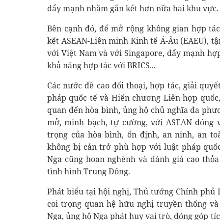
đẩy mạnh nhằm gắn kết hơn nữa hai khu vực.
Bên cạnh đó, để mở rộng không gian hợp tác
kết ASEAN-Liên minh Kinh tế Á-Âu (EAEU), tậ
với Việt Nam và với Singapore, đẩy mạnh hợp
khả năng hợp tác với BRICS...
Các nước đề cao đối thoại, hợp tác, giải quyế
pháp quốc tế và Hiến chương Liên hợp quốc,
quan đến hòa bình, ủng hộ chủ nghĩa đa phươ
mở, minh bạch, tự cường, với ASEAN đóng 
trọng của hòa bình, ổn định, an ninh, an t
không bị cản trở phù hợp với luật pháp quố
Nga cũng hoan nghênh và đánh giá cao thỏa
tình hình Trung Đông.
Phát biểu tại hội nghị, Thủ tướng Chính ph
coi trọng quan hệ hữu nghị truyền thống và
Nga, ủng hộ Nga phát huy vai trò, đóng góp tí