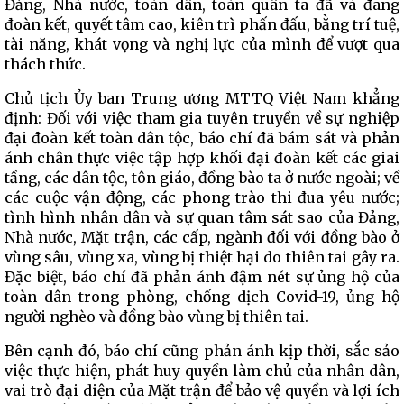
Đảng, Nhà nước, toàn dân, toàn quân ta đã và đang
đoàn kết, quyết tâm cao, kiên trì phấn đấu, bằng trí tuệ,
tài năng, khát vọng và nghị lực của mình để vượt qua
thách thức.
Chủ tịch Ủy ban Trung ương MTTQ Việt Nam khẳng
định: Đối với việc tham gia tuyên truyền về sự nghiệp
đại đoàn kết toàn dân tộc, báo chí đã bám sát và phản
ánh chân thực việc tập hợp khối đại đoàn kết các giai
tầng, các dân tộc, tôn giáo, đồng bào ta ở nước ngoài; về
các cuộc vận động, các phong trào thi đua yêu nước;
tình hình nhân dân và sự quan tâm sát sao của Đảng,
Nhà nước, Mặt trận, các cấp, ngành đối với đồng bào ở
vùng sâu, vùng xa, vùng bị thiệt hại do thiên tai gây ra.
Đặc biệt, báo chí đã phản ánh đậm nét sự ủng hộ của
toàn dân trong phòng, chống dịch Covid-19, ủng hộ
người nghèo và đồng bào vùng bị thiên tai.
Bên cạnh đó, báo chí cũng phản ánh kịp thời, sắc sảo
việc thực hiện, phát huy quyền làm chủ của nhân dân,
vai trò đại diện của Mặt trận để bảo vệ quyền và lợi ích