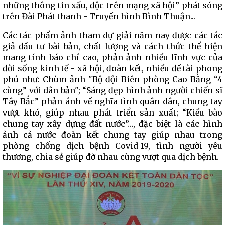
những thông tin xấu, độc trên mạng xã hội” phát sóng
trên Đài Phát thanh - Truyền hình Bình Thuận...
Các tác phẩm ảnh tham dự giải năm nay được các tác
giả đầu tư bài bản, chất lượng và cách thức thể hiện
mang tính báo chí cao, phản ảnh nhiều lĩnh vực của
đời sống kinh tế - xã hội, đoàn kết, nhiều đề tài phong
phú như: Chùm ảnh "Bộ đội Biên phòng Cao Bằng “4
cùng” với dân bản"; “Sáng đẹp hình ảnh người chiến sĩ
Tây Bắc” phản ánh về nghĩa tình quân dân, chung tay
vượt khó, giúp nhau phát triển sản xuất; “Kiều bào
chung tay xây dựng đất nước”…, đặc biệt là các hình
ảnh cả nước đoàn kết chung tay giúp nhau trong
phòng chống dịch bệnh Covid-19, tình người yêu
thương, chia sẻ giúp đỡ nhau cùng vượt qua dịch bệnh.