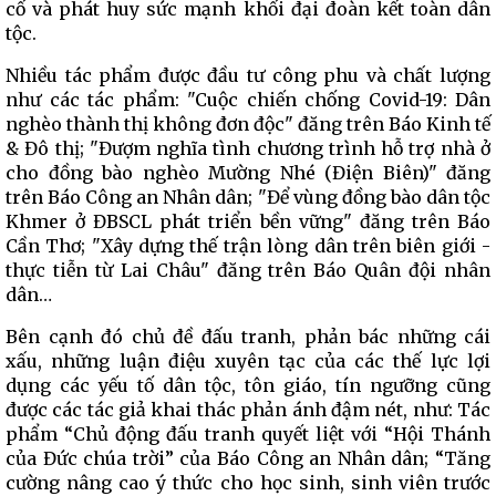
cố và phát huy sức mạnh khối đại đoàn kết toàn dân
tộc.
Nhiều tác phẩm được đầu tư công phu và chất lượng
như các tác phẩm: "Cuộc chiến chống Covid-19: Dân
nghèo thành thị không đơn độc" đăng trên Báo Kinh tế
& Đô thị; "Đượm nghĩa tình chương trình hỗ trợ nhà ở
cho đồng bào nghèo Mường Nhé (Điện Biên)" đăng
trên Báo Công an Nhân dân; "Để vùng đồng bào dân tộc
Khmer ở ĐBSCL phát triển bền vững" đăng trên Báo
Cần Thơ; "Xây dựng thế trận lòng dân trên biên giới -
thực tiễn từ Lai Châu" đăng trên Báo Quân đội nhân
dân…
Bên cạnh đó chủ đề đấu tranh, phản bác những cái
xấu, những luận điệu xuyên tạc của các thế lực lợi
dụng các yếu tố dân tộc, tôn giáo, tín ngưỡng cũng
được các tác giả khai thác phản ánh đậm nét, như: Tác
phẩm “Chủ động đấu tranh quyết liệt với “Hội Thánh
của Đức chúa trời” của Báo Công an Nhân dân; “Tăng
cường nâng cao ý thức cho học sinh, sinh viên trước