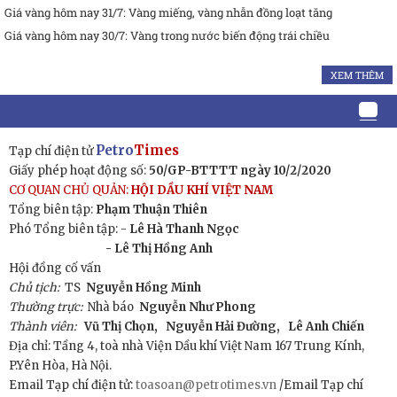
Giá vàng hôm nay 31/7: Vàng miếng, vàng nhẫn đồng loạt tăng
Giá vàng hôm nay 30/7: Vàng trong nước biến động trái chiều
XEM THÊM
Petro
Times
Tạp chí điện tử
Giấy phép hoạt động số:
50/GP-BTTTT ngày 10/2/2020
CƠ QUAN CHỦ QUẢN:
HỘI DẦU KHÍ VIỆT NAM
Tổng biên tập:
Phạm Thuận Thiên
Phó Tổng biên tập: -
Lê Hà Thanh Ngọc
- Lê Thị Hồng Anh
Hội đồng cố vấn
Chủ tịch:
TS
Nguyễn Hồng Minh
Thường trực:
Nhà báo
Nguyễn Như Phong
Thành viên:
Vũ Thị Chọn,
Nguyễn Hải Đường,
Lê Anh Chiến
Địa chỉ: Tầng 4, toà nhà Viện Dầu khí Việt Nam 167 Trung Kính,
P.Yên Hòa, Hà Nội.
Email Tạp chí điện tử:
toasoan@petrotimes.vn
/Email Tạp chí