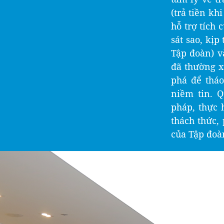
(trả tiền kh
hỗ trợ tích
sát sao, kị
Tập đoàn) v
đã thường x
phá để thá
niềm tin. Q
pháp, thực 
thách thức, 
của Tập đoàn