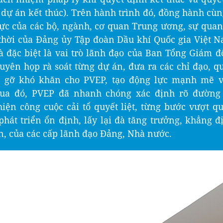
i dự án kết thúc). Trên hành trình đó, đồng hành cùn
 cực của các bộ, ngành, cơ quan Trung ương, sự quan
p thời của Đảng ủy Tập đoàn Dầu khí Quốc gia Việt 
à đặc biệt là vai trò lãnh đạo của Ban Tổng Giám đ
uyên họp rà soát từng dự án, đưa ra các chỉ đạo, qu
o gỡ khó khăn cho PVEP, tạo động lực mạnh mẽ về
ua đó, PVEP đã nhanh chóng xác định rõ đường h
hiện công cuộc cải tổ quyết liệt, từng bước vượt 
phát triển ổn định, lấy lại đà tăng trưởng, khẳng 
, của các cấp lãnh đạo Đảng, Nhà nước.