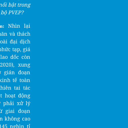
nổi bật trong
 bộ PVEP?
Nhìn lại
m:
hăn và thách
oài đại dịch
phức tạp, giá
 lao dốc còn
2020), xung
ơ gián đoạn
kinh tế toàn
hiên tai tác
t hoạt động
P phải xử lý
ừ giai đoạn
ản không cao
145 nghìn tỉ