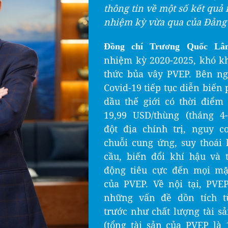
thông tin về một số kết quả 
nhiệm kỳ vừa qua của Đảng
Đồng chí Trương Quốc Lâ
nhiệm kỳ 2020-2025, khó k
thức bủa vây PVEP. Bên ng
Covid-19 tiếp tục diễn biến 
dầu thế giới có thời điểm
19,99 USD/thùng (tháng 4-
đột địa chính trị, nguy c
chuỗi cung ứng, suy thoái 
cầu, biến đổi khí hậu và t
động tiêu cực đến mọi mặ
của PVEP. Về nội tại, PVE
những vấn đề dồn tích t
trước như chất lượng tài s
(tổng tài sản của PVEP là 