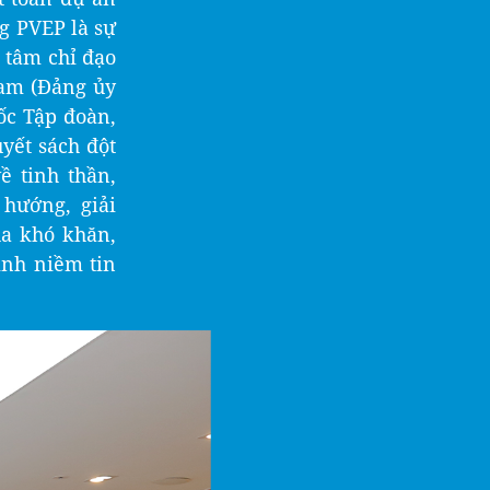
g PVEP là sự
 tâm chỉ đạo
Nam (Đảng ủy
ốc Tập đoàn,
yết sách đột
 tinh thần,
ướng, giải
qua khó khăn,
định niềm tin