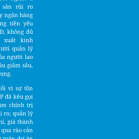
 sản rủi ro
ay ngân hàng
òng tiền yếu
SD, không đủ
 xuất kinh
gười quản lý
ủa người lao
ầu giảm sâu,
rọng.
ổi vì sự tồn
P đã kêu gọi
 chính trị
ro; quản lý
hí, giá thành
t qua rào cản
t toán dự án