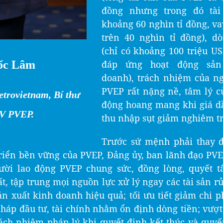
đồng nhưng trong đó tài
khoảng 60 nghìn tỉ đồng, v
trên 40 nghìn tỉ đồng), d
(chỉ có khoảng 100 triệu U
ốc Lâm
đáp ứng hoạt động sản
doanh), trách nhiệm của n
PVEP rất nặng nề, tâm lý c
trovietnam, Bí thư
động hoang mang khi giá d
TV PVEP.
thu nhập sụt giảm nghiêm t
Trước sứ mệnh phải thay đ
 triển bền vững của PVEP, Đảng ủy, ban lãnh đạo PVE
ười lao động PVEP chung sức, đồng lòng, quyết tâm
́t, tập trung mọi nguồn lực xử lý ngay các tài sản rủi 
sản xuất kinh doanh hiệu quả; tối ưu tiết giảm chi p
pháp đầu tư, tài chính nhằm ổn định dòng tiền; vượ
rách nhiệm pháp lý khi quyết định kết thúc và quyế