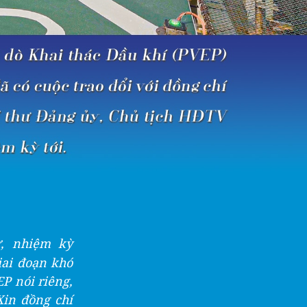
ư, nhiệm kỳ
iai đoạn khó
EP nói riêng,
Xin đồng chí