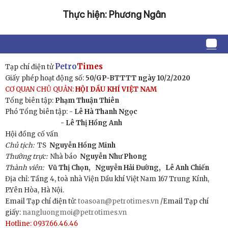
Thực hiện: Phương Ngân
Petro
Times
Tạp chí điện tử
Giấy phép hoạt động số:
50/GP-BTTTT ngày 10/2/2020
CƠ QUAN CHỦ QUẢN:
HỘI DẦU KHÍ VIỆT NAM
Tổng biên tập:
Phạm Thuận Thiên
Phó Tổng biên tập: -
Lê Hà Thanh Ngọc
- Lê Thị Hồng Anh
Hội đồng cố vấn
Chủ tịch:
TS
Nguyễn Hồng Minh
Thường trực:
Nhà báo
Nguyễn Như Phong
Thành viên:
Vũ Thị Chọn,
Nguyễn Hải Đường,
Lê Anh Chiến
Địa chỉ: Tầng 4, toà nhà Viện Dầu khí Việt Nam 167 Trung Kính,
P.Yên Hòa, Hà Nội.
Email Tạp chí điện tử:
toasoan@petrotimes.vn
/Email Tạp chí
giấy:
nangluongmoi@petrotimes.vn
Hotline: 0937.66.46.46