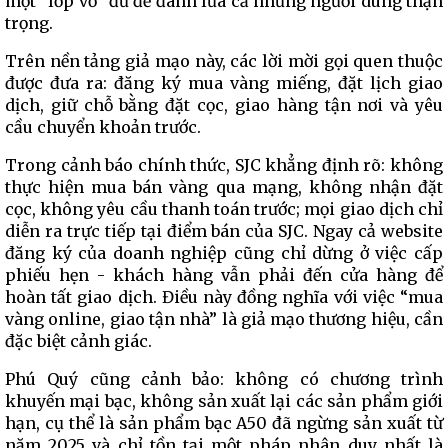
một “lớp vỏ” đủ để đánh lừa cả những người dùng thận
trọng.
Trên nền tảng giả mạo này, các lời mời gọi quen thuộc
được đưa ra: đăng ký mua vàng miếng, đặt lịch giao
dịch, giữ chỗ bằng đặt cọc, giao hàng tận nơi và yêu
cầu chuyển khoản trước.
Trong cảnh báo chính thức, SJC khẳng định rõ: không
thực hiện mua bán vàng qua mạng, không nhận đặt
cọc, không yêu cầu thanh toán trước; mọi giao dịch chỉ
diễn ra trực tiếp tại điểm bán của SJC. Ngay cả website
đăng ký của doanh nghiệp cũng chỉ dừng ở việc cấp
phiếu hẹn - khách hàng vẫn phải đến cửa hàng để
hoàn tất giao dịch. Điều này đồng nghĩa với việc “mua
vàng online, giao tận nhà” là giả mạo thương hiệu, cần
đặc biệt cảnh giác.
Phú Quý cũng cảnh bảo: không có chương trình
khuyến mại bạc, không sản xuất lại các sản phẩm giới
hạn, cụ thể là sản phẩm bạc A50 đã ngừng sản xuất từ
năm 2025 và chỉ tồn tại một pháp nhân duy nhất là