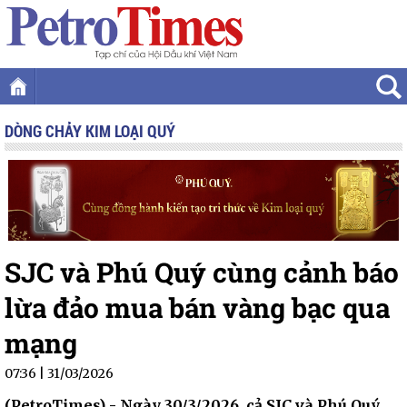
DÒNG CHẢY KIM LOẠI QUÝ
SJC và Phú Quý cùng cảnh báo
lừa đảo mua bán vàng bạc qua
mạng
07:36
|
31/03/2026
(PetroTimes) -
Ngày 30/3/2026, cả SJC và Phú Quý