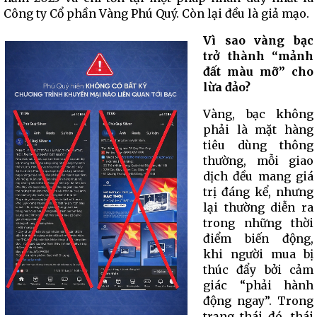
Công ty Cổ phần Vàng Phú Quý. Còn lại đều là giả mạo.
Vì sao vàng bạc
trở thành “mảnh
đất màu mỡ” cho
lừa đảo?
Vàng, bạc không
phải là mặt hàng
tiêu dùng thông
thường, mỗi giao
dịch đều mang giá
trị đáng kể, nhưng
lại thường diễn ra
trong những thời
điểm biến động,
khi người mua bị
thúc đẩy bởi cảm
giác “phải hành
động ngay”. Trong
trạng thái đó, thái