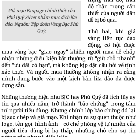
độ thận trọng cần
Giả mạo Fanpage chính thức của
thiết của người dân
Phú Quý Silver nhằm mục đích lừa
dễ bị bỏ qua.
đảo. Nguồn: Tập đoàn Vàng Bạc Phú
Quý.
Thứ hai, khi giá
vàng liên tục dao
động, cơ hội được
mua vàng bạc “giao ngay” khiến người mua dễ chấp
nhận những điều kiện bất thường, từ “giữ chỗ nhanh”
đến “ưu đãi có hạn”, mà không kịp đặt câu hỏi về tính
xác thực. Và người mua thường không nhận ra rằng
mình đang bước vào một kịch bản lừa đảo đã được
dựng sẵn.
Những thương hiệu như SJC hay Phú Quý đã tích lũy uy
tín qua nhiều năm, trở thành “bảo chứng” trong tâm
trí người tiêu dùng. Nhưng chính lớp bảo chứng đó lại
bị sao chép và giả mạo. Khi nhận ra sự quen thuộc như
logo, tên gọi, hình ảnh - cơ chế phòng vệ tự nhiên của
người tiêu dùng bị hạ thấp, nhường chỗ cho sự tin