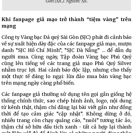
Gòn (SJC). Nguồn: SJC
Khi fanpage giả mạo trở thành “tiệm vàng” trên
mạng
Công ty Vàng bạc Đá quý Sài Gòn (SJC) phát đi cảnh báo
về sự xuất hiện dày đặc của các fanpage giả mạo, mượn
danh “SJC Hồ Chí Minh”, “SJC Đà Nẵng” … để dẫn dụ
người mua. Cùng ngày, Tập đoàn Vàng bạc Phú Quý
cũng lên tiếng về các trang giả mạo Phú Quý Silver
nhằm trục lợi. Hai cảnh báo độc lập, nhưng cho thấy
một thực tế đáng lo ngại: lừa đảo mua bán vàng bạc
trên mạng ngày càng phổ biến.
Các fanpage giả thường sử dụng tên gọi gần giống hệ
thống chính thức, sao chép hình ảnh, logo, nội dung
từ kênh thật, thậm chí đăng lại bài viết gần như đồng
thời để tạo cảm giác “cập nhật”. Không dừng ở đó,
nhiều trang còn chạy quảng cáo, “nuôi” tương tác ảo,
thậm chí sở hữu dấu tích xanh - tất cả hợp lại thành