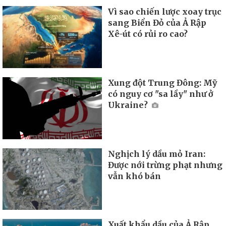
Vì sao chiến lược xoay trục
sang Biển Đỏ của Ả Rập
Xê-út có rủi ro cao?
Xung đột Trung Đông: Mỹ
có nguy cơ "sa lầy" như ở
Ukraine?
Nghịch lý dầu mỏ Iran:
Được nới trừng phạt nhưng
vẫn khó bán
Xuất khẩu dầu của Ả Rập