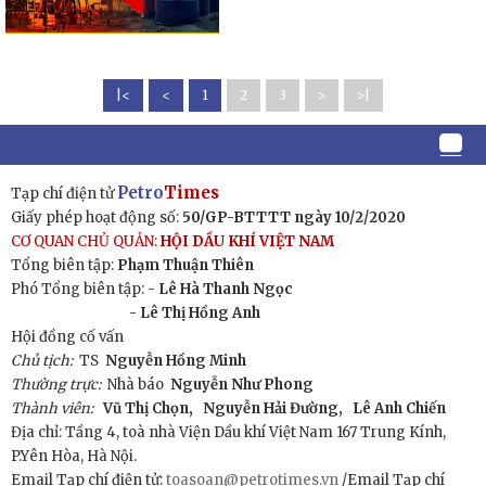
|<
<
1
2
3
>
>|
Petro
Times
Tạp chí điện tử
Giấy phép hoạt động số:
50/GP-BTTTT ngày 10/2/2020
CƠ QUAN CHỦ QUẢN:
HỘI DẦU KHÍ VIỆT NAM
Tổng biên tập:
Phạm Thuận Thiên
Phó Tổng biên tập: -
Lê Hà Thanh Ngọc
- Lê Thị Hồng Anh
Hội đồng cố vấn
Chủ tịch:
TS
Nguyễn Hồng Minh
Thường trực:
Nhà báo
Nguyễn Như Phong
Thành viên:
Vũ Thị Chọn,
Nguyễn Hải Đường,
Lê Anh Chiến
Địa chỉ: Tầng 4, toà nhà Viện Dầu khí Việt Nam 167 Trung Kính,
P.Yên Hòa, Hà Nội.
Email Tạp chí điện tử:
toasoan@petrotimes.vn
/Email Tạp chí